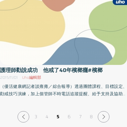
根據衛生福利部統計，我國十大癌症死因數據顯示，口腔癌發生率
及死亡率為台灣男性第4位，且每年有超過2千7百人死於口腔癌；不
只中年人深受其害，連青少年也難逃魔掌。研究顯示，台灣每10個
口腔癌患者中9人就有嚼檳榔習慣，可見檳榔正是造成民眾罹患口腔
癌的主因；不只如此，國民健康署針對青少年嚼檳榔行為調查指
出，國高中生首次嚼檳榔來源多為家人、朋友，原因則是好奇居
多。檳榔素產生幸福感 重複嚼食難斷事實上，過去大家誤認嚼檳
榔不會成癮，但許多研究都證實，檳榔成份中的檳榔素及檳榔鹼會
在嚼檳者口腔中產生致癌物質、增加罹癌機率；而檳榔素更會使人
產生幸福感、依賴性、唾液增加及心悸等症狀，若重複且持續嚼
護理師勸說成功 他戒了40年檳榔癮#檳榔
食，會產生渴望及依賴、耐受性；若停止使用，則會出現戒斷症候
2015/11/01
Uho編輯部
群，如睡眠障礙、情緒不穩、焦慮等。對此，國民健康署長邱淑媞
（優活健康網記者談雍雍／綜合報導）透過團體課程、目標設定、
表示，為避免口腔癌發生，最好且有效的方法即是拒絕。她呼籲，
勸戒技巧演練，加上個管師不時電話追蹤提醒、給予支持及協助，
若有嚼檳榔習慣者，應藉由定期篩檢，及早發現病症、治療；而政
讓嚼食近四十年檳榔的林先生成功戒掉檳榔。他也在大林慈濟醫院
府也針對有吸菸或嚼檳榔者，自30歲起每2年1次免費篩檢，有嚼檳
戒檳成果活動中現身說法，分享自己因吃檳榔的習慣而花光積蓄，
榔之原住民可提早自18歲開始，同樣也是每2年1次免費篩檢。
呼籲紅唇族趕快戒除重獲健康、改善人際關係。今年56歲的林松
3
4
5
6
7
8
田，在17歲時因為好奇心而開始接觸檳榔，這一吃就是40年。甚至