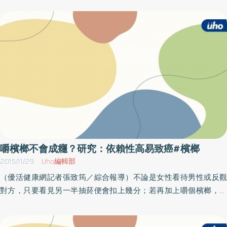
癌的風險會高出123倍。因此台中市衛生局呼籲，避免口腔癌來敲
門，應拒嚼檳榔，並提醒有嚼檳榔或吸菸民眾，應每2年接受1次口
腔黏膜檢查，保障自身健康。還要當紅唇族？口腔癌患者9成嚼檳榔
研究指出，嚼檳榔為罹患口腔癌主因，每10名口腔癌患者中，就有9
名有嚼檳榔習慣。衛生局表示，國際癌症研究總署（IARC）已在
2003年證實，檳榔子為第1類致癌物，而檳榔子成份中的檳榔素及
檳榔鹼，會在口腔中產生致癌物質，導致嚼檳者罹癌。此外，嚼檳
榔者罹患口腔癌的機會是一般人的28倍；若嚼檳榔又吸菸，罹患口
腔癌的機率則提高為89倍；如果吸菸、喝酒加上嚼檳榔，罹患口腔
癌的機會更高達123倍。依賴性高 嚼檳榔會成癮！而值得注意的
是，檳榔素會使嚼食者產生欣快感、幸福感、依賴性、唾液增加及
嚼檳榔不會成癮？研究：依賴性高易致癌#檳榔
心悸等症狀，若長期下來，會使嚼檳者的心理產生對物質的渴求，
2015/11/29
Uho編輯部
也會產生身體依賴或耐受性，而無法停止使用，若停止使用，則會
（優活健康網記者張致筠／綜合報導）不論是女性看待男性或反觀
出現睡眠障礙、情緒不穩、焦慮等戒斷症候群。衛生局也呼籲，嚼
對方，只要看見另一半抽菸便會扣上幾分；若再加上嚼個檳榔，恐
檳榔除了有損形象，更是造成健康危害的罪魁禍首，為避免口腔
怕心理分數掉到谷底！其實這兩者，除了有損他人印象，更是讓健
癌，拒嚼檳榔為最佳之道，並提醒有嚼檳榔或吸菸民眾，應每2年接
康亮紅燈的罪魁禍首！9成口腔癌嚼檳榔所致 位居男性死亡第4位
受1次口腔黏膜檢查，保障自己的健康。