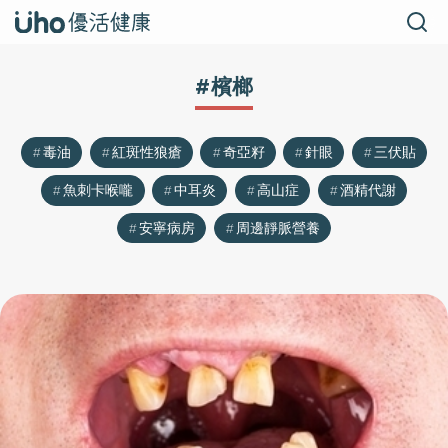
#檳榔
毒油
紅斑性狼瘡
奇亞籽
針眼
三伏貼
魚刺卡喉嚨
中耳炎
高山症
酒精代謝
安寧病房
周邊靜脈營養