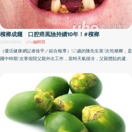
檳榔成癮 口腔癌風險持續10年！#檳榔
2016/08/16
Uho編輯部
（優活健康網記者徐平／綜合報導）50歲的陳先生第1次吃檳榔，是
國中時期1次寒假陪父親外出工作，當時天氣很冷，父親體貼的遞來1
顆檳榔說道：「吃這個比較不會冷!」，自此之後，陳先生養成了嚼
檳榔的習慣，直到口腔出現病變後，驚覺檳榔對自己的影響，才戒
掉嚼食檳榔。第1口檳榔來自家長 佔42.7％國民健康署針對國中生
與高中職生的嚼檳榔行為調查結果顯示：國中生的第1口檳榔大多來
自家人及長輩，約佔42.7％，其次才是同學及朋友的35.8％，高中
職生首次嚼檳榔來源則以同儕為主，約佔56.3％，其次才是家人及
長輩約佔26.3％，可見家人及朋友，是影響年輕學子嚼檳榔與否的
關鍵因素。嚼檳榔10年 致癌又成癮 檳榔，是國際癌症研究總署公
布的第1類致癌物，即使不含添加物，檳榔子即對人體致癌，研究亦