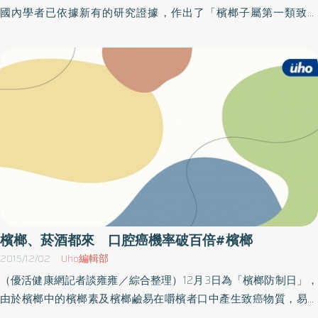
菸、酒、檳榔光只是單一攝取，對於身體就有危害，如果吸菸、喝
國內學者已依據新有的研究證據，作出了「檳榔子屬第一類致癌
酒及嚼檳榔一起來，罹患口腔癌的機率，更是常人的123倍，為了讓
物」的結論，證實即使嚼不含任何添加物的檳榔子也會致癌。國健
民眾重視自己與家人的健康，必須拒絕吸菸、喝酒與嚼檳榔的行為
署亦指出，在台灣，口腔癌成為青壯年（25-44歲）男性最常見罹患
及誘惑。
的癌症。根據最新癌症登記資料和死因統計，近十年，台灣每年罹
患口腔癌的人數已增加2倍，每年約有5,400名新診斷口腔癌個案，
2,300人因口腔癌死亡，為台灣男性所罹患的主要癌症中，發生和死
亡情形增加最快者。南投醫院洪弘昌院長表示，南投縣境內有嚼檳
榔習慣的民眾相對來說偏高，在職場上可能因建立人際關係或工作
上的需要（如提神），民眾有嚼檳榔的習慣其實不少見，但有鑑於
口腔癌的死亡率不算低，民眾更應為自己的健康把關，除了拒吃檳
榔，如有(曾有)抽菸或吃檳榔習慣的民眾，更應定期做口腔篩檢，才
能永保健康。
檳榔、菸酒都來 口腔癌機率破百倍#檳榔
2015/12/02
Uho編輯部
（優活健康網記者談雍雍／綜合整理）12月3日為「檳榔防制日」，
由於檳榔中的檳榔素及檳榔鹼易在嚼檳者口中產生致癌物質，易導
致罹患口腔癌；且研究更顯示，抽菸、喝酒加上嚼檳榔，罹患口腔