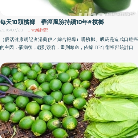
發現檳榔的主成分含檳榔鹼，長期嚼食會上癮，成癮後就很難戒
除，若是民眾每天嚼食10顆檳榔、持續10年以上，就算戒掉檳榔，
罹患口腔癌的高風險仍會持續10年以上，一旦檳榔成癮，無異於慢
每天10顆檳榔 罹癌風險持續10年#檳榔
性自殺。 口腔癌發生中年 經濟陷困境在建築業工作的42歲葉先
2016/07/28
Uho編輯部
生，平常工作時與工人們一起嚼檳榔、抽菸不以為意，直到接受口
（優活健康網記者湯蕎伊／綜合報導）嚼檳榔、吸菸是造成口腔癌
腔黏膜檢查，才發現舌頭有病變，幸好早期發現將病變處部分切
的主因，罹病後，輕則毀容，重則奪命，依據103年衛福部統計口腔
除，舌頭得以保留，檳榔禍害不只危及自身，更危及家庭。根據國
癌的發生率和死亡率，均佔台灣男性癌症的第4位，也為青壯年男性
民健康署102年癌症登記資料顯示，男性口腔癌發生年齡中位數為54
最容易發生的癌症，在預防甚於治療的前提下，國民健康署已在
歲，此時患者多為家庭經濟來源，罹病後沒有收入且需長時間治療
2010年起將口腔癌篩檢納入預防保健服務。飲食作息不正常 種下
及復健，讓家庭經濟陷入困境，家長及長輩們不要提供檳榔給子
危險因子不少嚼檳榔的民眾主要是為了提神，加上多從事體力活的
女，有嚼檳榔習慣的民眾，也請盡快戒檳榔，並定期接受口腔黏膜
工作，有的菸酒、檳榔一起來，如果飲食作息又不正常，往往就開
檢查，讓自己及全家人遠離檳榔的危害。
始種下危險因子，國際癌症研究總署在2003年就把檳榔子列為第一
類致癌物，研究顯示每天10顆檳榔、長達10年以上者，就算戒除
後，罹患口腔癌的高風險仍會持續10年以上。10個口腔癌患者 9個
會嚼檳榔統計顯示10個口腔癌患者9個有嚼檳榔習慣，檳榔子（菁
仔）除了是極強的致癌物質外，其中的檳榔素會作用於中樞和自律
神經系統，使嚼檳榔者的心裡產生依賴而成癮，另外，研究並證