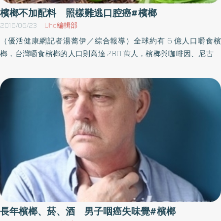
實，男性嚼食檳榔者罹患糖尿病或高血糖、代謝症候群危險性皆顯
檳榔不加配料 照樣難逃口腔癌#檳榔
著高於未嚼檳者，父親有嚼檳榔，小孩有高達2倍的風險較無嚼檳榔
2016/06/23
Uho編輯部
者的小孩，容易發生代謝症候群。雖然一顆一顆小小的檳榔看起來
（優活健康網記者湯蕎伊／綜合報導）全球約有 6 億人口嚼食檳
傷害力不大，但若食用成習，帶來的不僅是對咀嚼者直接的身體傷
榔，台灣嚼食檳榔的人口則高達 280 萬人，檳榔與咖啡因、尼古丁
害，甚至還會影響到整個家庭，為了自身健康著想除了趁早戒除外
及酒精並列為全球四大使用最多之精神影響性物質，國際癌症研究
更要有杜絕檳榔的觀念，目前國民健康署也補助30歲以上嚼檳榔(含
總署透過研究發現，即使嚼食不加任何配料的檳榔子（菁仔）也會
已戒除者)或吸菸民眾、18至未滿30歲嚼檳榔(含已戒除者)原住民，
得到口腔癌，例如：紅灰、白灰、荖花等，且嚼檳榔者得到口腔癌
每2年一次口腔黏膜檢查，符合資格者可持健保卡到醫療院所進行檢
的危險性是一般人的28倍。儘管嚼食檳榔對口腔癌與食道癌等疾病
查。
之健康危害明確,然而以衛生教育推行檳榔之戒除屢遇困難,其原因可
能與檳榔的成份富含檳榔素 (化學結構類似尼古丁)之生物鹼,而引發
成癮效應有關，因此,檳榔戒除之行動，應積極考量嚼食檳榔具有導
致成癮問題的藥理作用。檳榔子含檳榔鹼 屬一級致癌物其實檳榔
整體皆有不同的致癌性，檳榔子中含檳榔鹼，屬於一級致癌物；荖
花及荖藤含有黃樟素易導致肝癌及口腔癌；荖葉中含農藥殘留風
險；紅灰及白灰會改變口腔內酸鹼值使細胞突變加速。但值得慶幸
的是，檳榔中並沒有如尼古丁般的成癮物質，只要有心絕對可以戒
長年檳榔、菸、酒 男子咽癌失味覺#檳榔
除，此外，目前政府有補助口腔癌篩檢，凡是30歲以上嚼檳榔（含