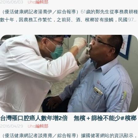
2016/06/03
Uho編輯部
已戒）或吸菸民眾及18～29歲嚼檳榔原住民，皆可享有2年一次的
（優活健康網記者湯蕎伊／綜合報導）61歲的鄭先生從事務農耕種
免費服務，只要透過簡易且非侵入性的口腔黏膜健康檢查，即可早
數十年，因農務工作繁忙，之前菸、酒、檳榔皆有接觸，民國97年
期發現病變早期治療，以免問題越來越嚴重。
罹患下咽癌後，於當年度進行手術及電療，其後即產生無法發聲、
喪失味覺、唾液量減少等三項症狀，甚至某次吃完腐壞的食物亦未
察覺，上述症狀雖於治療兩、三年後開始許改善，此後鄭大哥皆配
合醫囑、定期追蹤病情，目前仍持續耕作、且每日花兩小時爬山健
身。 鄭先生表示，過去菸、酒、檳榔樣樣來，當初發覺有異恙時，
以為是被檳榔渣噎住而所引起的不適，檢查結果竟是癌症，97年在
彰基開刀，剛開刀後的自己，成了無喉患者，食衣住行都有困難，
經過長時間的治療，現在才像個人，吃就是個問題，甚至有話也無
處講，像啞巴一樣，可是啞巴還能發出聲，而自己當時發不出聲、
更不能說話。 菸酒檳榔樣樣來 口腔癌機率常人123倍開刀後無法
說話，這是一個大問題，說也說不清，都是靠發聲器講話，彰基護
理部督導長黃素猜護理師表示，菸、酒、檳榔已被全世界公認為影
台灣罹口腔癌人數年增2倍 無檳＋篩檢不能少#檳榔
響人類健康的主要危險因子，與許多疾病尤其是癌症，有密切的因
2016/04/29
Uho編輯部
果關係，造成的社會問題與對健康的影響，不容忽視。研究指出，
（優活健康網記者談雍雍／綜合報導）據國健署網站的資訊顯示，