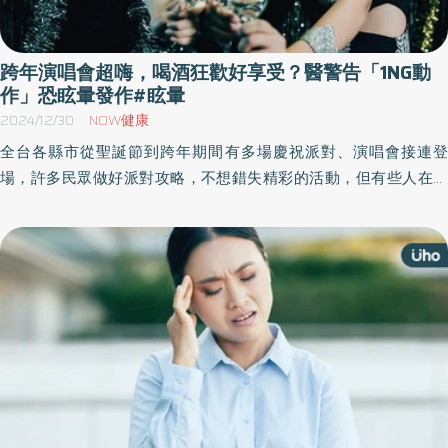
跨年演唱會超嗨，喝酒狂歡好享受？醫警告「1NG動
作」恐眩暈發作#眩暈
2024/12/30
NOW健康
全台各縣市從聖誕節到跨年期間有多場慶祝派對、演唱會接連登
場，許多民眾做好派對攻略，不想錯失精彩的活動，但有些人在活
動結束之後竟出現耳鳴、眩暈等情形。《優活健康網》特摘此篇，
耳鼻喉科權威醫師李宏信表示，長期處於高分貝環境中，除了容易
面臨噪音傷害，此外，隨音樂起舞，不斷旋轉跳動，或是酗酒過量
恐導致眩暈發作。