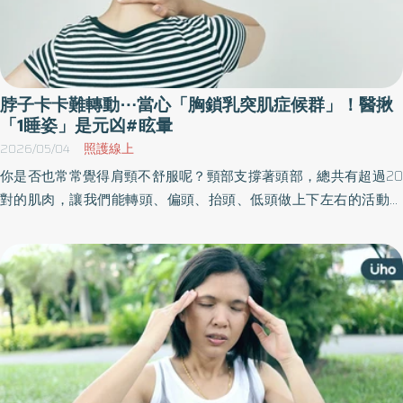
脖子卡卡難轉動⋯當心「胸鎖乳突肌症候群」！醫揪
「1睡姿」是元凶#眩暈
2026/05/04
照護線上
你是否也常常覺得肩頸不舒服呢？頸部支撐著頭部，總共有超過20
對的肌肉，讓我們能轉頭、偏頭、抬頭、低頭做上下左右的活動。
其中，胸鎖乳突肌是在頸部前方很表層也很明顯的肌肉。《優活健
康網》特摘此篇乳突肌症候群的症狀、原因與改善方法。