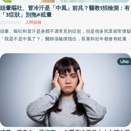
頭暈嘔吐、冒冷汗是「中風」前兆？醫教1招檢測：有
「3症狀」別拖#眩暈
2024/01/10
人間福報
頭暈、嘔吐和冒汗是身體不適常見的症狀，但是很多民眾卻常懷疑
「我是不是中風了？」醫師張毓倩指出，長輩和壯年都會有眩暈、
嘔吐的不適感，如果患者有單側肢體無力或意識障礙，應盡速送
醫；另外，還需經醫師釐清發病過程及神經理學檢查，才能判斷是
否為中風。