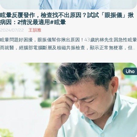
眩暈反覆發作，檢查找不出原因？試試「眼振儀」揪
病因：2情況最適用#眩暈
2024/07/22
王韻雅
眩暈問題好困擾，眼振儀幫你揪出原因！43歲的林先生因急性眩暈
而就醫，經腦部電腦斷層及核磁共振檢查，顯示正常無梗塞，但眩
暈的狀況仍持續；另一位51歲陳女士因為滑倒造成頭部外傷並有反
覆眩暈的問題，接受電腦斷層檢查並未發現有外傷性的腦出血，但
持續有眩暈情形⋯