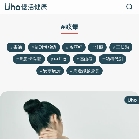
#眩暈
毒油
紅斑性狼瘡
奇亞籽
針眼
三伏貼
魚刺卡喉嚨
中耳炎
高山症
酒精代謝
安寧病房
周邊靜脈營養