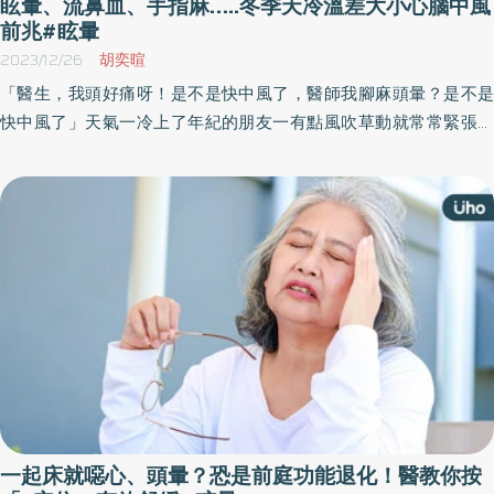
眩暈、流鼻血、手指麻…..冬季天冷溫差大小心腦中風
前兆#眩暈
2023/12/26
胡奕暄
「醫生，我頭好痛呀！是不是快中風了，醫師我腳麻頭暈？是不是
快中風了」天氣一冷上了年紀的朋友一有點風吹草動就常常緊張個
半死以為自己快要中風，確實中風前的許多徵兆千萬不得不小心，
出血性或缺血性腦中風，均可能以急性頭痛開始，身體血管有阻塞
或視神經有壓迫，通常也是以手麻腳麻為表徵，所以提高警覺這個
觀念絕對是正確的，但是不要過度緊張，因為中風除了身體的不適
感以外常常還會伴隨其他神經症狀，如半邊肢體無力、單側感覺異
常、語言障礙、行為變化或意識改變，當有這些狀況出現，才需要
盡快去急診，不然是建議先以中醫針灸治療為優先，因為中醫對於
改善微循環是非常有療效的。 睿鳴堂中醫診所院長師吳宛容中醫師
表示現代上班族久坐、運動量少容易造成氣血運行不暢，這多半與
氣滯血瘀體質相關 凡離開經脈的血液，若不能及時排出或者消散，
而滯留於人體內的血液與淋巴，或因為血液運行不暢或是淋巴回流
不佳，而囤積於經脈或臟腑組織器官之間，都統稱為血瘀。由瘀血
一起床就噁心、頭暈？恐是前庭功能退化！醫教你按