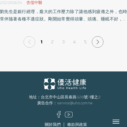
2023/08/24
杏儒中醫
就不建議再重用，怕而造成出血及溶血的狀況，四肢容易瘀青、皮
劉先生是銀行經理，龐大的工作壓力除了讓他感到疲倦之外，也時
膚容易冒出細小紅點的人也要注意，因為這代表你的血管比較脆
常伴隨著各種不適症狀。剛開始常覺得頭暈、頭痛、睡眠不好，再
弱，不適合再補充具有通絡血作用的保健品。慢性病患者也要注意
來就是頸部僵硬，無論怎麼換枕頭、按摩都沒用，也有鼻塞、視物
本身是否有服用抗凝血藥物、或是否有在吃活血化瘀的中藥配方。
模糊、畏光，常感到喉嚨卡卡的，胸悶、心悸⋯後來甚至出現背部
包括冬季進補常用的當歸、丹參、川芎、川七、紅花、洛神等食材
僵硬痛、手麻、手痠，到大醫院檢查才知所有症狀，都是因頸椎疾
1
2
3
4
5
也都具有活血的效果，再搭配上要先諮詢專業合格的中醫師才對。
病所造成。
睿鳴堂中醫診所院長師吳宛容中醫師說要預防腦中風，多運動，控
制血壓、血糖和血脂肪等危險因子外，平日飲食注意營養均衡也是
預防小中風的要訣。蔬果的攝取要大於肉類，選擇動物性食物時，
請記得此選擇順序：魚肉優於禽(如雞、鴨)肉，禽肉優於豬、牛肉。
對於魚類之外的海鮮，則要謹慎的選擇和食用，因為這一類的食物
中含有較多的膽固醇，例如蝦、蟹、魷魚等食物。平日應注意攝取
富含鉀、葉酸、抗氧化物和鈣的食物，及含豐富可溶性纖維的燕麥
地址：台北市中山區長春路328號7樓之2
和豆類等。 最重要的就是留意鹽的攝取量，過量的鹽分攝取，會使
廣告合作：
service@uho.com.tw
人體內的水分滯留，引起血壓上升，增加病情的惡化，所以不僅是
食用鹽需要留意，避免過量以外，其他像是味精、罐頭、加工食品
Menu
等，也都含有較高含量的鈉鹽，應盡量少食用，加工過的湯品或火
關於我們
條款與政策