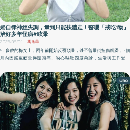
婦自律神經失調，暈到只能扶牆走！醫囑「戒吃1物」
治好多年怪病#眩暈
2025/09/04
馮逸華
50多歲的梅女士，兩年前開始反覆頭暈，甚至曾暈倒扭傷腳踝，3個
月內因嚴重眩暈伴隨頭痛、噁心嘔吐四度急診，生活與工作受影
響，曾看過多科醫師，多被診斷為自律神經失調，建議她減壓與充
足睡眠，但效果不佳。直到半年前轉求中醫調理，並調整作息、運
動與飲食，才擺脫頭暈頭痛，體力與氣色都明顯改善。