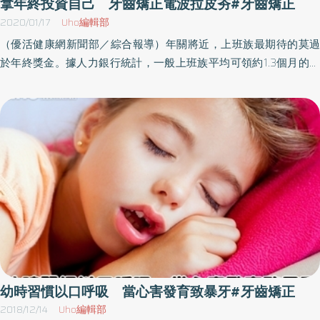
拿年終投資自己 牙齒矯正電波拉皮夯#牙齒矯正
者緊密結合後，即具有原始牙根的功能，可以支撐人工假牙，取代
2020/01/17
Uho編輯部
缺牙。傳統植牙方式會先以電腦斷層確認病患齒槽骨狀況，並用病
（優活健康網新聞部／綜合報導）年關將近，上班族最期待的莫過
人的顏面做模型標記，將模型固定在咬合器上，並依據咬合器製作
於年終獎金。據人力銀行統計，一般上班族平均可領約1.3個月的年
假牙。此種做法不但在之後置入人工牙根時，容易產生位置誤差、
終獎金，依照行業別及公司營業盈虧總有幾家歡樂幾家愁。至於拿
無法符合臉型，也需歷經拔牙、矯正、植牙等繁複治療程序，使患
到了年終該如何使用，網友各自有不同的想法，有的添購新衣、家
者的恢復期及療程皆需拉長，生活品質往往倍受影響。3D數位精準
用品、3C產品，也有不少人選擇投資自己的美麗。拿年終投資自
植牙可同步製作假牙 術後無縫接軌宋旻怡說明，數位精準植牙必須
己 從打理自己的門面開始知名論壇上近日出現了不少關於「年終
先取得病人顏面跟口腔的影像，事先以電腦規劃植牙位置與深度，
獎金如何花？」的討論串，不少人選擇儲蓄、還貸款或是投資理
再以3D軟體模擬假牙位置；最後將假牙立體圖重疊至臉部，確認與
財，也有許多人拿來買車、換手機、添購家具好過年，但也陸陸續
病人臉型是否吻合，如果吻合，便可同步製作臨時假牙。精準數位
續出現了「投資自我」的選項，不少上班族回應，除了基本的置裝
植牙的治療主要運用在植牙範圍與誤差值大如全口、門牙等不可預
外，更想好好打理自己的門面，讓自己在新的一年能煥然一新，因
測度高的位置。透過數位導航機可協助醫師準確判斷牙根位置，提
此除了打電波拉皮、皮秒雷射、抽脂外，加上近年民眾對牙齒美觀
高牙根植入的精準度。讓病人在人工牙根植入後、正式假牙植入
的意識抬頭，所以連牙齒矯正也上榜。在這職場重視外表體面度的
前，就有臨時假牙使用，順利度過植牙後的過渡期。宋旻怡表示，
時代，不論工商求職或是業務工作，除了展現自我的專業度外還必
現今植牙的方式相當多元，有植牙需求的民眾應在術前接受全面性
須講究外在給人的觀感，第一眼讓人看得順眼，多少能有較大的機
幼時習慣以口呼吸 當心害發育致暴牙#牙齒矯正
評估，與醫師討論適合自己的治療方式，同時也提醒植牙患者，術
會及好印象。像是「牙齒」就是一個人很重要的門面之一，也因此
2018/12/14
Uho編輯部
後仍要維持良好的口腔衛生習慣，才能讓治療成果長久陪伴自己，