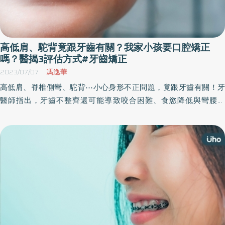
高低肩、駝背竟跟牙齒有關？我家小孩要口腔矯正
嗎？醫揭3評估方式#牙齒矯正
2023/07/07
馮逸華
高低肩、脊椎側彎、駝背⋯小心身形不正問題，竟跟牙齒有關！牙
醫師指出，牙齒不整齊還可能導致咬合困難、食慾降低與彎腰駝
背，進而可能脊椎側彎、影響身高發育，對第2性徵的發展產生阻
礙。更教民眾利用「3種評估方式」判斷是否需要口腔矯正，把握早
期矯正時機。