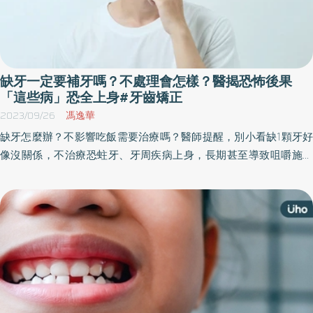
缺牙一定要補牙嗎？不處理會怎樣？醫揭恐怖後果
「這些病」恐全上身#牙齒矯正
2023/09/26
馮逸華
缺牙怎麼辦？不影響吃飯需要治療嗎？醫師提醒，別小看缺1顆牙好
像沒關係，不治療恐蛀牙、牙周疾病上身，長期甚至導致咀嚼施力
不正、功能退化，影響全身營養吸收問題。常見缺牙治療選擇包括
植牙、假牙、牙齒矯正和牙橋等4種，各自有哪些優缺點？適合誰
做？以下醫師解析。