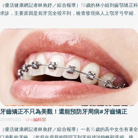
牙齒矯正話題永遠是網路熱搜字，加上近年詢問度很高的隱形矯
（優活健康網記者林奐妤／綜合報導）19歲的林小姐到齒顎矯正科
免於缺牙不便。
正，讓國人對牙齒矯正的接受度更加提昇，甚至出現不少二次矯正
求診，主要原因是前牙完全咬不到，檢查發現病人上顎牙弓窄縮且
的民眾，想藉著年終把牙齒門面翻修，比例之高，甚至與過往榜上
外暴，舌繫帶過短伴隨低位的舌頭位置，合併下臉部過長。2年矯正
常勝軍電波拉皮、微整型等勢均力敵。隱形矯正接受度漸高 牙齒
治療後，牙齒開咬的狀況已恢復正常，牙齒已可完全咬合，臉部外
矯正熱門選擇知名齒顎矯正專科團隊蘇明圳院長表示，確實在隱形
觀也沒有過長，林小姐展現滿意的自信笑容。開咬原因分先天與後
矯正問世後，國人對於牙齒矯正的接受度愈來愈高，不少過去因為
天 可能與本身骨骼或平時口腔習慣造成現今社會中牙齒矯正已經
排斥戴大鋼牙覺得不美觀，或因為覺得難清潔、很痛、吃東西很麻
越來越普遍，不論是青少年或是成年人，甚至是為了做假牙的中年
煩，因此抗拒矯正牙齒的民眾，都開始重新思考是否要選擇新的隱
病人，都可能接觸到牙齒矯正治療。但對於矯正醫師來說，前牙開
形矯正技術。而隨著新技術打開市場，現在的隱形牙套材料在質地
咬是棘手問題。主要是因為這類型的咬合跟習慣、口腔周圍肌肉很
上也更加講究，許多隱形牙套品牌不斷革新，讓牙套材料更薄、彈
有關係，這類錯誤咬合治療後復發率也相對較高。奇美醫學中心牙
性更好、包覆力也更佳，使其在穿戴時更加舒適，因此對於想要矯
醫部齒顎矯正科主治醫師王崇歷說明，一般來說，開咬的原因可分
正的民眾來說，無非是一個非常好的選項。非人人都可隱形牙套
為先天和後天。先天原因像是一些罕見的症候群造成的小下巴導致
專業讓口腔齒顎矯正團隊來！然而並非所有想要矯正牙齒的患者都
前牙開咬，或本身骨骼型態就是下半部的臉部較長，導致門牙距離
適合使用隱形牙套，或者是說根據個人的牙況，使用隱形牙套之前
較遠，容易造成開咬。後天原因就是發育過程的問題，尤其小朋友
牙齒矯正不只為美觀！還能預防牙周病#牙齒矯正
應該有的前置處理，有時還須合併顎骨的正顎治療，蘇明圳院長則
一些不良口腔習慣也會導致前牙開咬，例如口呼吸、與年紀不相符
2018/11/20
Uho編輯部
強調，這部份必須透過專業及成熟的口腔齒顎矯正團隊，進行相當
的吸吮、伸舌習慣、喜好咬異物等。因為在正常口腔的肌肉平衡，
（優活健康網記者林奐妤／綜合報導）一名16歲的高中女生有著全
全面性的檢查，並且依病患需求規劃出客製化療程，建議民眾在選
上下牙弓可以適當地往前往側邊發育，但是當異常的口腔習慣存在
口凌亂的牙齒，2年前在母親的陪同下到牙科就診時略顯退縮，接受
擇牙齒矯正之前，需慎選合格、有經驗且硬體設備完善的醫療團