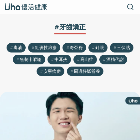
#牙齒矯正
毒油
紅斑性狼瘡
奇亞籽
針眼
三伏貼
魚刺卡喉嚨
中耳炎
高山症
酒精代謝
安寧病房
周邊靜脈營養