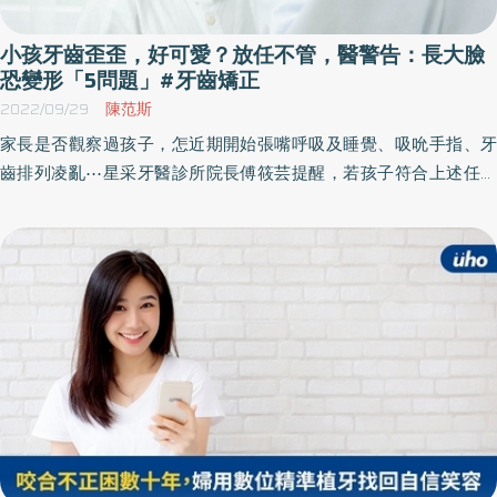
小孩牙齒歪歪，好可愛？放任不管，醫警告：長大臉
恐變形「5問題」#牙齒矯正
2022/09/29
陳范斯
家長是否觀察過孩子，怎近期開始張嘴呼吸及睡覺、吸吮手指、牙
齒排列凌亂⋯星采牙醫診所院長傅筱芸提醒，若孩子符合上述任一
條件，應及早諮詢專業醫師，以免沒注意牙齒越走越歪。