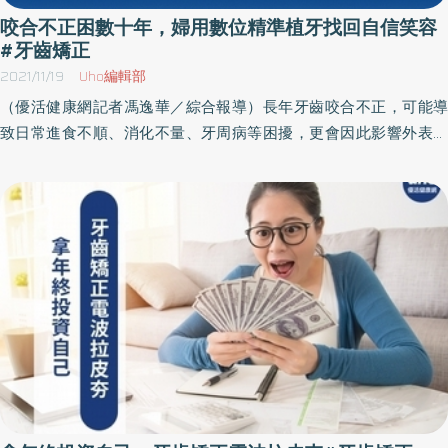
咬合不正困數十年，婦用數位精準植牙找回自信笑容
#牙齒矯正
2021/11/19
Uho編輯部
（優活健康網記者馮逸華／綜合報導）長年牙齒咬合不正，可能導
致日常進食不順、消化不量、牙周病等困擾，更會因此影響外表，
讓人失去自信！一般有咬合不正狀況，輕微可透過戴牙套矯正，嚴
重則需透過重新植牙調整臉部骨骼，但傳統認知中植牙療程複雜、
恢復期久，其實現在已有更多元的植牙治療方式。 多年咬合不正併
牙周病 婦需用嘴巴呼吸60歲的林女士，數十年來受嚴重咬合不正困
擾，近年因患有牙周病，咬合狀況更差，僅剩後方2顆臼齒能咬合，
導致嘴巴長期呈現開咬，漸漸演變成習慣以口呼吸，不但吃飯等生
活日常習慣大受影響，也使她對自己外貌缺乏自信，不敢露齒微
笑。台北慈濟醫院牙科部醫師宋旻怡評估臉部外觀和口內咬合狀
況，建議林女士接受新式數位精準植牙，術後立即裝上臨時假牙，
不僅能立刻進食也能嶄露自信微笑。傳統植牙誤差率高、療程長 術
後生活不便宋旻怡指出，植牙是治療牙齒缺損的方式之一，醫師會
將無菌的人工牙根以手術方式植入齒槽骨，待4～6個月的時間使二