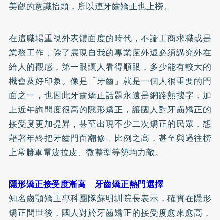
美觀的意識抬頭，所以連牙齒
矯正
也上榜。
在這職場重視外表體面度的時代，不論工商求職或是
業務工作，除了展現自我的專業度外還必須講究外在
給人的觀感，第一眼讓人看得順眼，多少能有較大的
機會及好印象。像是「牙齒」就是一個人很重要的門
面之一，也因此牙齒矯正話題永遠是網路熱搜字，加
上近年詢問度很高的隱形矯正，讓國人對牙齒矯正的
接受度更加提昇，甚至出現不少二次矯正的民眾，想
藉著年終把牙齒門面翻修，比例之高，甚至與過往榜
上常勝軍電波拉皮、微整型等勢均力敵。
隱形矯正接受度漸高 牙齒矯正熱門選擇
知名齒顎矯正專科團隊蘇明圳院長表示，確實在隱形
矯正問世後，國人對於牙齒矯正的接受度愈來愈高，