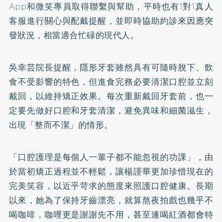
App和微笑專員取得聯繫與幫助，平時也有1對1真人
客服進行關心與配戴提醒，並即時協助約診來因應突
發狀況，相當適合忙碌的現代人。
吳幸芸院長提醒，隱形牙套雖然具有可隨時脫下、飲
食不受影響的特色，但進食完務必要清潔口腔並立刻
戴回，以維持矯正效果。每次重新戴回牙套前，也一
定要先做好口腔和牙套清潔，避免異味和細菌滋生，
出現「整而不潔」的情形。
「口腔護理是每個人一輩子都不能忽視的功課」，由
於當初矯正過程並不輕鬆，讓楊謹華更加珍惜現在的
完美笑容，以近乎苛求的態度來照護口腔健康。長期
以來，她為了保持牙齒漂亮，就算熬夜拍戲也幾乎不
喝咖啡，咖哩更是謝謝先不用，甚至連喝紅酒都會特