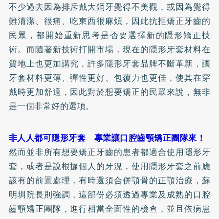
不少過去因為排斥戴大鋼牙覺得不美觀，或因為覺得
難清潔、很痛、吃東西很麻煩，因此抗拒矯正牙齒的
民眾，都開始重新思考是否要選擇新的隱形矯正技
術。而隨著新技術打開市場，現在的
隱形
牙套
材料在
質地上也更加講究，許多隱形牙套品牌不斷革新，讓
牙套材料更薄、彈性更好、包覆力也更佳，使其在穿
戴時更加舒適，因此對於想要矯正的民眾來說，無非
是一個非常好的選項。
非人人都可隱形牙套 專業讓口腔齒顎矯正團隊來！
然而並非所有想要矯正牙齒的患者都適合使用隱形牙
套，或者是說根據個人的牙況，使用隱形牙套之前應
該有的前置處理，有時還須合併顎骨的正顎治療，蘇
明圳院長則強調，這部份必須透過專業及成熟的口腔
齒顎矯正團隊，進行相當全面性的檢查，並且依病患