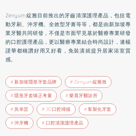
Zenyum綻雅目前推出的牙齒清潔護理產品，包括電
動牙刷、沖牙機、全效型牙膏等等，都是由新加坡專
業牙醫共同研發，不僅是市面罕見基於醫療專業研發
的口腔護理產品，更以醫療專業結合時尚設計，連楊
謹華都稱讚好用又好看，免裝潢就提升居家浴室質
感。
新加坡隱形牙套品牌
Zenyum綻雅致
隱形牙套矯正考量
樂晨牙醫診所
吳幸芸
3D口腔掃描
客製化牙套
沖牙機
口腔清潔護理產品