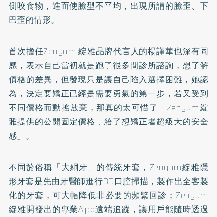
側咬食物，進而使臉型不平均，出現所謂的臉歪、下
巴歪的情形。
首次擔任Zenyum 綻雅品牌代言人的楊謹華也深有同
感，表示自己當初就是跑了很多間診所諮詢，想了解
價格的差異，但發現只是讓自己陷入選擇困難，她認
為，決定要矯正已經是需要勇氣的第一步，若又受到
不同價格而動搖放棄，那真的太可惜了「Zenyum綻
雅提供的公開固定價格，給了想矯正者超級大的安全
感」。
不同於俗稱「大綱牙」的傳統牙套，Zenyum綻雅隱
形牙套是先由牙醫師進行3D口腔掃描，製作出全客製
化的牙套，可大幅降低非必要的頻繁回診；Zenyum
綻雅開發出的專業App遠端追蹤，讓用戶能隨時透過