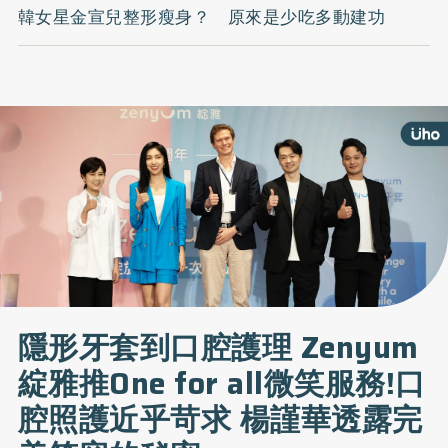
韓女星金宣兒整形瘦身？ 原來是少吃多動建功
隱形牙套到口腔護理 Zenyum
綻雅推One for all微笑服務!口
腔照護近乎苛求 楊謹華透露完