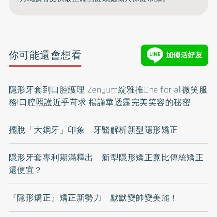
你可能還會想看
隱形牙套到口腔護理 Zenyum綻雅推One for all微笑服
務!口腔照護近乎苛求 楊謹華透露完美笑容的秘密
擺脫「大鋼牙」印象 牙醫解析新型隱形矯正
隱形牙套專利期滿釋出 新型隱形矯正竟比傳統矯正
還便宜？
『隱形矯正』矯正新勢力 默默變帥變美麗！