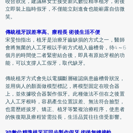
咬合狀況，建議林女士接受新式數位精準植牙，術後
立即裝上臨時
假牙
，不僅能立刻進食也能嶄露自信微
笑。
傳統植牙誤差率高、療程長 術後生活不便
宋旻怡指出，植牙是治療牙齒缺損的方式之一，醫師
會將無菌的人工牙根以手術方式植入齒槽骨，待4～6
個月的時間使二者緊密結合後，即具有原始牙根的功
能，可以支撐人工假牙，取代缺牙。
傳統植牙方式會先以電腦斷層確認病患齒槽骨狀況，
並用病人的顏面做模型標記，將模型固定在咬合器
上，並依據咬合器製作假牙。此種做法不但在之後置
入人工牙根時，容易產生位置誤差、無法符合臉型，
也需歷經拔牙、矯正、植牙等繁複治療程序，使患者
的恢復期及療程皆需拉長，生活品質往往倍受影響。
3D數位精準植牙可同步製作假牙 術後無縫接軌