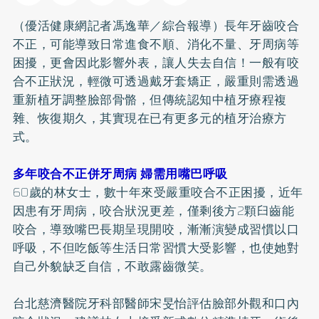
（優活健康網記者馮逸華／綜合報導）長年牙齒咬合
不正，可能導致日常進食不順、消化不量、
牙周病
等
困擾，更會因此影響外表，讓人失去自信！一般有咬
合不正狀況，輕微可透過戴
牙套
矯正
，嚴重則需透過
重新
植牙
調整臉部骨骼，但傳統認知中植牙療程複
雜、恢復期久，其實現在已有更多元的植牙治療方
式。
多年咬合不正併牙周病 婦需用嘴巴呼吸
60歲的林女士，數十年來受嚴重咬合不正困擾，近年
因患有牙周病，咬合狀況更差，僅剩後方2顆臼齒能
咬合，導致嘴巴長期呈現開咬，漸漸演變成習慣以口
呼吸，不但吃飯等生活日常習慣大受影響，也使她對
自己外貌缺乏自信，不敢露齒微笑。
台北慈濟醫院牙科部醫師宋旻怡評估臉部外觀和口內