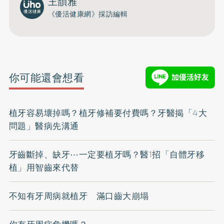
王韻雅
《優活健康網》採訪編輯
你可能還會想看
植牙容易壞掉嗎？植牙修補要付費嗎？牙醫揭「4大
問題」醫病先溝通
牙齒斷掉、缺牙⋯一定要植牙嗎？醫1招「自體牙移
植」用智齒來代替
不知有牙周病就植牙 滿口齒大崩塌