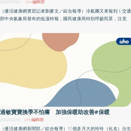
2012/12/24
Uho編輯部
服用藥物。準備元旦升旗及假期出遊更須特別注意保暖，除帽子、
（優活健康網實習記者劉麥文／綜合報導）冷氣團又來報到！交通
口罩、手套及保暖衣物不可少外，亦須防止鞋襪潮濕，以避免足部
部中央氣象局發布的低溫特報，國民健康局特別呼籲民眾，注意低
凍傷。另天氣寒冷民眾趁元旦假期遊玩泡溫泉，要避免長時間泡在
溫對健康造成的危害，尤其是心血管疾病病患及老年長輩，一定要
溫泉中，以免因四肢血管擴張，周邊血流量遽增，引發心血管或腦
做好保暖措施，以免造成血壓升高，誘發心絞痛、心肌梗塞或中
血管急症。
風。天氣變冷容易引起血管收縮、血壓上升，呼籲心血管疾病患
者，面臨冷氣團來襲，要定期量血壓，並遵守醫囑服用藥物。同時
要特別注意保暖，除帽子、口罩、手套及保暖衣物不可少外，須防
止鞋襪潮濕，以避免足部凍傷。另要避免長時間泡在溫泉中，以免
因四肢血管擴張，周邊血流量遽增，引發心血管或腦血管急症。而
夜晚或早晨起床，不宜急遽站起，應緩緩起身稍坐床邊幾分鐘，無
頭暈等異常症狀再站起來，以預防姿態性低血壓引起的暈厥或跌
倒。此外，國民健康局更提醒全國65歲以上之長輩，可能因環境溫
度變化而使反應變遲鈍，在這段期間，家人要特別關照長輩的起居
與活動，確實保暖及攝取足夠的熱食與水分，以維持熱量，避免過
過敏寶寶換季不怕癢 加強保暖助改善#保暖
多的熱能散失；如發生低體溫時，要設法取暖，迅速送醫。此外，
2012/12/19
Uho編輯部
在寒溫中應儘量減少外出，最好等太陽出來、氣溫回升後再出門運
（優活健康網新聞部／綜合報導）10個多月大的玲玲（化名）出生