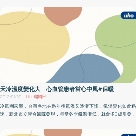
子，於99年擴大辦理服務，收容安置0-2歲嬰幼兒，保育員媽媽需
發心血管疾病及其併發症發生。依據國民健康局「2007年台灣地區
24小時用心日常生活照料外，面對寒冬氣候轉變，除了注意流行性
高血壓、高血糖、高血脂之追蹤調查研究」顯示，20歲以上的民眾
感冒外，孩子也較容易有皮膚過敏的問題產生。忠義基金會表示，
中，有四成（約700萬人）患有三高的任一項疾病。面臨寒流來襲，
失去依靠的孩子，就像是隨風飄散的蒲公英，不敢想像幸福留駐身
提醒前述三高患者，天氣變冷容易引起血管收縮、血壓上升，定期
旁的可能。忠義孩子們成長的過程除了需要愛的關懷外，還需要各
血壓監測要做好，並遵守醫囑服用藥物。同時要特別注意保暖，除
界物資支援及醫療的輔助。無論個人或企業團體，即日起，皆以可
帽子、口罩、手套及保暖衣物不可少外，亦須防止鞋襪潮濕，以避
化身「幸福招呼站」，參與蒲公英助養計畫，認購「2013日日幸福
免足部凍傷。另要避免長時間泡在溫泉中，以免因四肢血管擴張，
手札」，用愛幫助弱勢兒，招來幸運與重生的勇氣。在2013年的每
周邊血流量遽增，引發心血管或腦血管急症。而夜晚或早晨起身時
一天，為兒童找尋幸福的可能。助養專線：02-2930-2600。
要緩慢，以預防姿態性低血壓引起的暈厥或跌倒。寒流來襲期間，
若出現心臟病發作症狀，如胸悶、胸痛、手臂疼痛、呼吸困難、噁
心、極度疲倦、頭暈等，應立即送醫接受治療；有冠狀動脈病史
天冷溫度變化大 心血管患者當心中風#保暖
者，在送醫前，可先使用醫師開立的舌下含片，做緊急救護，再送
2012/01/30
Uho編輯部
醫接受治療。另呼籲民眾牢記FAST辨別中風四步驟：一、「F」就
冷氣團來襲，台灣各地在過年後氣溫又逐漸下降，氣溫變化如此迅
是FACE，請患者微笑或是觀察患者面部表情，兩邊的臉是否對稱；
速，新北市立聯合醫院發現，每當冬季氣溫漸低，就會多3成引發中
二、「A」就是ARM，請患者將雙手抬高平舉，觀察其中一隻手是否
風的患者，新北聯院心臟內科主治醫師詹益優表示，由於氣溫下降
會無力而垂下來；三、「S」就是SPEECH，請患者讀一句話、觀察
快速，會使微血管收縮、血壓升高、腎上腺素分泌等生理反應，因
是否清晰且完整；當三者症狀出現其中一種時，就要趕快送醫。