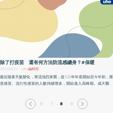
此造成中風的機會大增。（圖片翻攝自衛生署網站衛教影片）新北
四、「T」就是TIME，要明確記下發作時間，立刻送醫，爭取治療的
市立聯合醫院表示，進入秋冬11月～3月期間，氣溫會不斷回升或驟
時間，把握「急性中風搶救黃金3小時」。同時，國民健康局更提醒
降，高血壓的患者在這時容易產生血液循環不佳、肌肉抽筋、血壓
全國約253萬位65歲以上長輩，由於長輩對於環境溫度變化反應變
飆高的跡象；心臟病患者則要注意溫度變化引發的胸痛、心悸、頭
遲鈍，在寒流來襲時，家人要特別關照長輩的起居與活動，確實保
暈等情形，有可能是因為天冷致血流量減少、讓心臟缺氧，有些病
暖及攝取足夠的熱食與水分，以維持熱量，避免過多的熱散失；如
患會誤以為是運動後的不適，若不適感在休息後仍未改善，應就醫
發生低體溫時，要設法取暖，迅速送醫。此外，寒冷或酷寒的天氣
診斷，避免中風發生的可能。腦中風一直以來都是國人十大死因的
應儘量減少外出，以免因地面結冰，或因老人周邊循環及神經肌肉
前三名，病情發生十分快速，心血管疾病患者或家屬應對中風症狀
系統反應遲緩，而增加跌倒、前臂骨折及髖骨骨折的風險。建議家
有所了解，如暈眩、嗜睡，等不易查覺的症狀或突發地劇烈頭痛、
中有早晨有出門運動習慣的心血管疾病患者及老年長輩，寒流來襲
嘔吐、單邊四肢失去知覺等，延誤就醫會讓中風症狀更加嚴重。醫
除了打疫苗 還有何方法防流感纏身？#保暖
期間，清晨起床及外出時要特別注意禦寒保暖，避免太早出門，最
師提醒老人及心血管病患，注意氣溫變化，清晨及深夜溫度最冷，
2012/01/20
Uho編輯部
好等太陽出來、氣溫回升後再出門運動；並建議結伴運動，國民健
出外須做好保暖；高血壓患者須按醫師指示用藥，不可任意調整劑
最近隨著天氣變化，寒流強烈來襲，從100年年底開始至今年初，罹
康局提醒運動時的注意事項，包括： 1.運動前要有暖身運動，慢慢開
量，才不會讓中風找上門。
患感冒、流行性感冒的人數持續增多，開始進入高峰期。成大醫院
始，逐漸增加強度；運動後也要有數分鐘的緩和運動。2.選擇合適的
斗六分院小兒科劉淩玉醫生呼籲民眾要多加注意保暖、均衡飲食、
運動鞋，鞋子以富彈性具止滑效果為佳；選擇平整陰涼的運動場
維持良好運動習慣，以避免感冒、流行性感冒纏身。成大醫院斗六
地。 3.吃飯前後一小時內不宜運動。4.運動中有任何不舒適現象，例
分院感染科李佳雯醫師表示，一般感冒的致病源是由多種病毒引
如頭暈、胸痛、心悸、盜汗等情形時，應立即停止運動。5.高血壓、
6
7
8
9
起，感染後短期可復原，臨床症狀為少見發燒或微燒、偶爾有輕微
心臟病、糖尿病等慢性病患者，以及腰肩頸酸痛、手腳關節急性扭