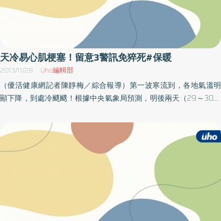
天冷易心肌梗塞！留意3警訊免猝死#保暖
2013/11/28
Uho編輯部
（優活健康網記者陳靜梅／綜合報導）第一波寒流到，各地氣溫明
顯下降，到處冷颼颼！根據中央氣象局預測，明後兩天（29～30）
可能出現10度低溫，國民健康署呼籲民眾，要注意低溫對健康的危
害，尤其是心血管疾病患者及上了年紀的長輩，因天氣驟冷容易引
起血管收縮、血壓上升而引發心房顫動、心肌梗塞或中風，民眾要
隨時注意保暖，以免發生憾事。國民健康署表示，天氣冷更應該嚴
防心血管疾病的發作，若民眾有出現輕微胸悶的情形，千萬不能大
意，這可能是心臟病的警訊。「平常偶爾心悸、症狀輕微且自己都
有在運動，所以不礙事」或「胸悶、休息一下就好」，這種大眾心
態最容易誤事，因為半數以上心肌梗塞患者，在發作前一個月內均
會出現不同程度的胸部悶痛情形，病患對這些症狀的輕忽，往往錯