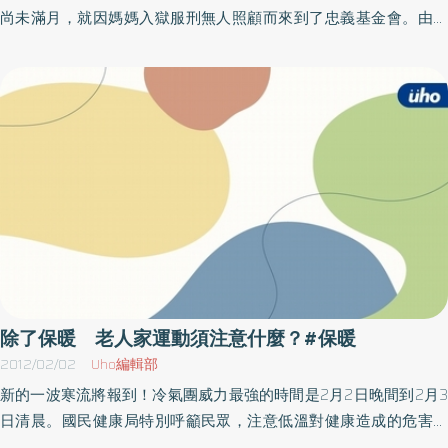
動，以免因周邊循環及神經肌肉系統反應鈍化，而增加跌傷、骨折
尚未滿月，就因媽媽入獄服刑無人照顧而來到了忠義基金會。由於
的風險。再次呼籲民眾牢記「FAST」口訣，以辨別中風四步驟，把
媽媽在懷孕期間吸毒，造成玲玲不但早產之外，還是個典型的過敏
握「急性中風搶救的黃金3小時」，FACE，請患者微笑或是觀察患者
寶寶。尤其天氣一變化，肌膚的龜裂、乾燥及發癢，種種肌膚的不
面部表情，兩邊的臉是否對稱，再來是ARM，請患者將雙手抬高平
適，往往讓玲玲哭鬧的抓癢不停。而長期參與公益的開業診所黃政
舉，觀察其中一隻手是否會無力下垂，SPEECH，請患者讀一句話、
傑院長，為改善孩子皮膚紅腫過敏症狀，定期到忠義基金會義診；
觀察是否清晰、完整；當出現其中一種症狀時，就要趕快送醫，最
他表示，由於0-2歲的嬰幼兒皮膚對溫度的調控是比較差的，尤其天
後是TIME，要明確記下發作時間，立刻送醫。
氣寒冷的時候，最常見的就是有斑駁、網狀的花紋出現，這是皮膚
下的血管，在溫差變化大時都有可能出現，只要加強保暖，這樣的
情況通常在6個月後會逐漸消失。黃政傑指出，因新生兒或嬰幼童的
皮脂腺與汗腺的功能尚未完全成熟，在秋冬保養時更需注意，如洗
澡的頻率大概一週兩次就可以，不需要天天洗澡；平日時只要在
頭、臉、手、尿布區稍微用溫和的清潔劑清潔即可。若次數太過頻
繁，又沒有用適當的乳液保溼，就會產生乾燥、粗糙、搔癢、甚至
除了保暖 老人家運動須注意什麼？#保暖
龜裂的問題。另外，衣物上除了保暖外也要注意通風，避免過多造
2012/02/02
Uho編輯部
成悶熱而引發疹子。在飲食上，少吃炸的、辣的、或刺激性食物，
新的一波寒流將報到！冷氣團威力最強的時間是2月2日晚間到2月3
應該多吃青菜蔬果，也可以讓小朋友食用適當的益生菌，以增加身
日清晨。國民健康局特別呼籲民眾，注意低溫對健康造成的危害，
體抵抗力。忠義基金會從事61年的兒少服務，照顧近六千多位的孩
尤其是心血管疾病病患及老年長輩，一定要做好保暖措施，以免誘