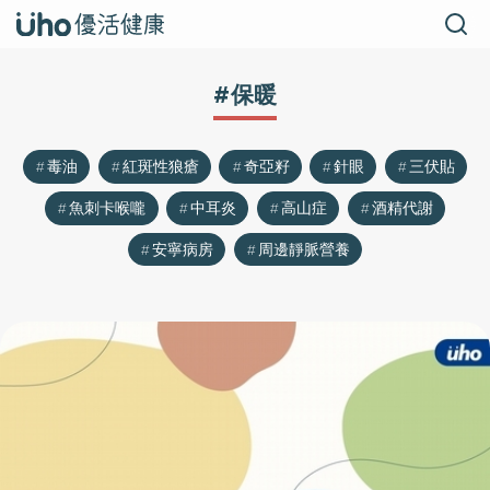
#保暖
毒油
紅斑性狼瘡
奇亞籽
針眼
三伏貼
魚刺卡喉嚨
中耳炎
高山症
酒精代謝
安寧病房
周邊靜脈營養