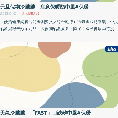
童的飲食與保暖，更提醒遊客，山上日夜溫差大，患有心血管疾
元旦假期冷颼颼 注意保暖防中風#保暖
病、氣喘的民眾更應注意保暖，多攜帶毛毯等保暖衣物，做好禦寒
2013/01/01
Uho編輯部
保暖的工作。而根據以往經驗，花季約在3月中旬到4月初之間，由
（優活健康網實習記者劉麥文／綜合報導）冷氣團即將來襲，中央
於塞車的情形難以避免，已有不少遊客在用餐時間，仍然身陷車陣
氣象局報告顯示元旦四天假期氣溫又要下降了！國民健康局特別呼
之中，忍受饑餓，造成血糖過低的情形。張世強表示，血糖過低會
籲民眾，跨年或元旦出遊須注意低溫對健康造成的危害，尤其是心
出現饑餓感、頭暈、心悸、冒冷汗、無力等症狀，應即刻補充熱
血管疾病病患及老年長輩，一定要做好保暖措施，以免誘發心血管
量，吃些食物即可改善；因此建議民眾，可準備一些簡單果腹的食
疾病及其併發症。健康局提醒民眾，牢記「FAST」口訣，以辨別中
物置於車上，也應多注意水份的補充。再者，駕駛人也需保有較佳
風四步驟。FACE，請患者微笑或是觀察患者面部表情，兩邊的臉是
的精神狀態，而對於使用提神藥物來幫助體能，張世強呼籲，由於
否對稱；ARM，請患者將雙手抬高平舉，觀察其中一隻手是否會無
個人的體質不同，提神效果也難以確切掌握；比較務實的作法，還
力下垂；SPEECH，請患者讀一句話、觀察是否清晰、完整；當出現
是請駕駛朋友前一晚的睡眠務必要充足，或是能有交替開車的人同
其中一種症狀時，就要趕快送醫；TIME，要明確記下發作時間，立
行，並多留心行車間的安全。
刻送醫。一旦自己或家人、朋友出現中風徵兆，要趕緊就醫，把握
黃金3小時的治療時期，就醫前注意保持鎮定，將病患麻痺的那一側
朝上側臥，以免嘔吐物或分泌物掉入肺部導致吸入性肺炎，再來避
免餵食任何食物或藥品，切記解開緊身衣物，如皮帶、胸罩、領帶
等，以協助病患呼吸。面臨寒流來襲，提醒心血管疾病患者，天氣
天氣冷颼颼 「FAST」口訣辨中風#保暖
變冷容易引起血管收縮、血壓上升，要定期量測血壓，並遵守醫囑