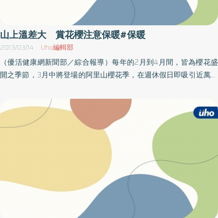
失治療的最佳時機。寒流到來之際，國民健康署特別提醒心血管患
者注意保暖，帽子、口罩、手套和保暖衣物不可少，同時也要定期
量血壓、並遵照醫囑服藥；且請民眾隨時留意身體是否出現心臟病
山上溫差大 賞花櫻注意保暖#保暖
的警訊，若有以下3大徵兆，應盡速就醫：1）胸悶：心絞痛的主要
2013/03/14
Uho編輯部
癥兆為胸悶，不舒服的範圍約半個手掌，出現位置會在胃到下巴、
（優活健康網新聞部／綜合報導）每年的2月到4月間，皆為櫻花盛
右肩到左肩甚至到左手肘等。2）易喘：心律不整的主要癥兆為心臟
開之季節，3月中將登場的阿里山櫻花季，在週休假日即吸引近萬名
蹦蹦跳、容易喘、耐力變差，若是心房顫動，中風機率是高達常人5
遊客上山賞櫻，讓聞名暇邇的阿里山上形成百花爭豔與人車擁擠的
倍。3）心悸：心血管若過於狹窄，會在生氣、有壓力、季節轉換、
熱鬧景象；不過也因為近日天氣冷熱變化不定，不少遊客在乘興賞
運動過後，甚至吃飽飯後，出現喘不過氣、心悸、持續冒冷汗和噁
花之餘，也飽嘗了受寒與塞車之苦。嘉義市天主教聖馬爾定醫院社
心的情形。
區醫療部主任張世強醫師提醒民眾，上山賞花要做好禦寒保暖的工
作，以防感冒、氣喘的侵襲。聖馬爾定醫院特別支援阿里山山地醫
療的24小時全年無休的樂野村醫療站，以及假日時在阿里山遊樂區
內的香林衛生室，都有主治醫師駐診，提供當地民眾與上山賞花遊
客更方便的醫療服務。聖馬爾定醫院社區醫療部主任張世強醫師表
示，因山上氣溫頗低，往年即有不少觀光遊客因為未多加注意保
暖，出現身體不適的症狀，也有遊客遭到蚊蟲叮咬，產生皮膚癢或
過敏的情況；尤其兒童的抵抗力較低，張世強叮嚀父母更該留心孩