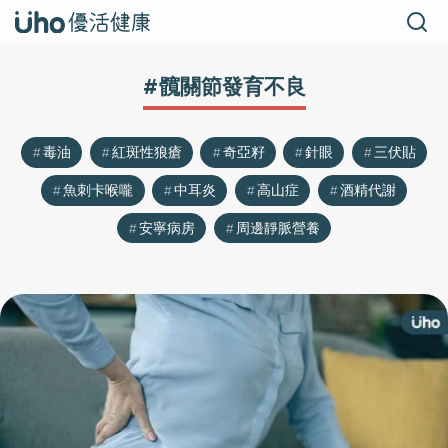
#髖關節發育不良
毒油
紅斑性狼瘡
奇亞籽
針眼
三伏貼
魚刺卡喉嚨
中耳炎
高山症
酒精代謝
安寧病房
周邊靜脈營養