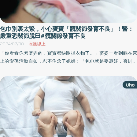
包巾別裹太緊，小心寶寶「髖關節發育不良」！醫：
嚴重恐關節脫臼#髖關節發育不良
2024/07/08
照護線上
「你看看你怎麼弄的，寶寶都快踢掉衣物了。」婆婆一看到躺在床
上的愛孫活動自如，忍不住念了媳婦：「包巾就是要裹好，否則寶
寶著涼了怎麼辦？」媳婦回答：「寶寶活動力好，是好事啊。媽妳
不知道如果襁褓包的太緊，讓會增加髖關節發育不良的機率，以後
可是走路一拐一拐，更麻煩呢！」《優活健康網》特摘外科專科醫
師白映俞所撰寫此文，分享髖關節發育不良的影響、原因、症狀與
治療。