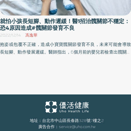
就怕小孩長短腳、動作遲緩！醫1招治髖關節不穩定：
恐4原因造成#髖關節發育不良
2022/12/14
馮逸華
抱姿或包覆不正確，造成小寶寶髖關節發育不良，未來可能會導致
長短腳、動作發展遲緩。醫師指出，6個月前的嬰兒若檢查出髖關節
不穩定，可能是4大危險因子造成，治療上會使用「髖關節馬鞍型吊
帶」，以降低新生兒髖關節發育不良機率。
地址：台北市中山區長春路328號7樓之2
廣告合作：
service@uho.com.tw