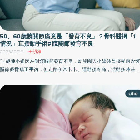
50、60歲髖關節痛竟是「發育不良」？骨科醫揭「1
情況」直接動手術#髖關節發育不良
2025/12/29
王韻雅
34歲陳小姐因左側髖關節發育不良，幼兒園與小學時曾接受兩次髖
關節截骨矯正手術，但走路仍常卡卡、運動後疼痛，活動多時甚至
跛行。隨著孩子上小學、參與活動增加，她常需靠止痛藥硬撐，身
心壓力沉重。後續，經仁愛長庚合作聯盟醫院大里仁愛醫院評估
後，選擇「微創正前開髖關節置換手術」，術後配合2個月肌力訓
練，已幾乎恢復正常生活。