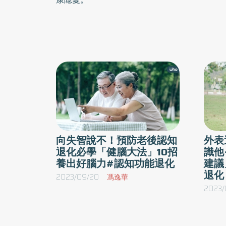
向失智說不！預防老後認知
外表
退化必學「健腦大法」10招
識他
養出好腦力#認知功能退化
建議
退化
2023/09/20
馮逸華
2023/