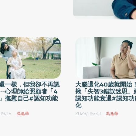
還一樣，但我卻不再認
大腦退化40歲就開始
⋯心理師給照顧者「4
揪「失智3錯誤迷思」
」撫慰自己#認知功能
認知功能衰退#認知功
化
09/18
馮逸華
2023/06/30
馮逸華