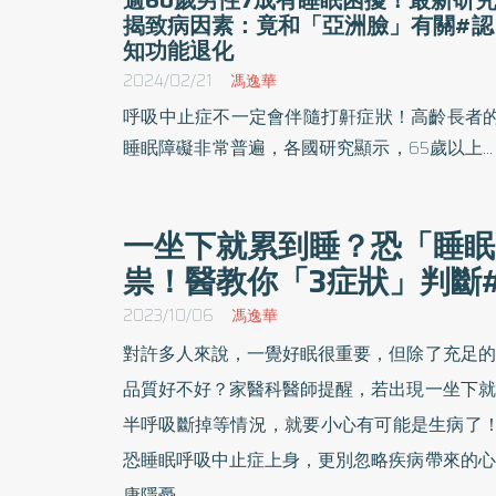
揭致病因素：竟和「亞洲臉」有關#認
知功能退化
2024/02/21
馮逸華
呼吸中止症不一定會伴隨打鼾症狀！高齡長者
睡眠障礙非常普遍，各國研究顯示，65歲以上
者約一半有睡眠困擾，而干擾睡眠品質的重要
素之一，就是睡眠呼吸中止症。但根據國家衛
一坐下就累到睡？恐「睡眠
研究院發表的最新研究指出，台灣高齡長者往
祟！醫教你「3症狀」判斷
沒有明顯的嗜睡、打鼾等症狀，反而偏向失眠
無症狀，容易導致呼吸中止症不易被發現及診
2023/10/06
馮逸華
的情形。
對許多人來說，一覺好眠很重要，但除了充足的
品質好不好？家醫科醫師提醒，若出現一坐下就
半呼吸斷掉等情況，就要小心有可能是生病了！
恐睡眠呼吸中止症上身，更別忽略疾病帶來的心
康隱憂。