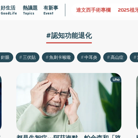
好生活
熱議題
有新事
認識攝護腺肥大
守護骨骼健康
達文西手術專欄
2025植
GoodLife
Topics
Event
#認知功能退化
針眼
三伏貼
魚刺卡喉嚨
中耳炎
高山症
究
都是失智症⋯阿茲海默、帕金森和「路