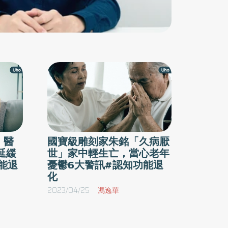
！醫
國寶級雕刻家朱銘「久病厭
延緩
世」家中輕生亡，當心老年
能退
憂鬱6大警訊#認知功能退
化
2023/04/25
馮逸華