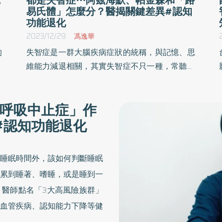
易氏體」怎麼分？醫揭關鍵差異#認知
功能退化
2023/12/29
馮逸華
的
失智症是一群大腦疾病症狀的統稱，與記憶、思
長
維能力減退相關，其實失智症不只一種，常聽到
因
的阿茲海默症、帕金森氏症都屬於不同的失智症
生
類型，但若是前兩者症狀特徵疊加，導致出現幻
呼吸中止症」作
往
覺、注意力不集中⋯就要留意可能是另一種常見
#認知功能退化
與
的失智症——路易氏體失智症。以下神經內科醫
斷
師說明這3種類型失智症的特徵，以及教民眾應
該如何分辨。
睡眠時間外，該如何判斷睡眠
累到睡著、嗜睡，或是睡到一
醫師點名「3大高風險族群」
血管疾病、認知能力下降等健