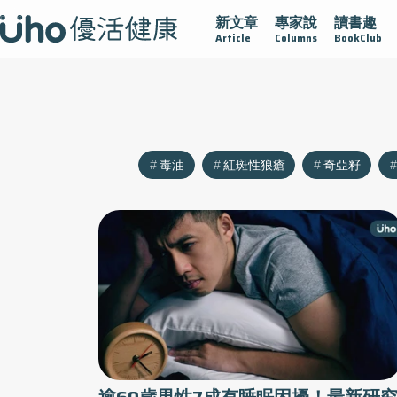
新文章
專家說
讀書趣
沾黏
守護腺在
疫情保衛戰
再生醫學
愛的未來視
Article
Columns
BookClub
毒油
紅斑性狼瘡
奇亞籽
逾60歲男性7成有睡眠困擾！最新研