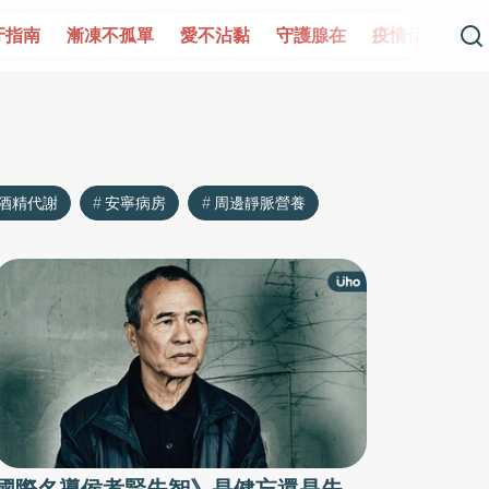
牙指南
漸凍不孤單
愛不沾黏
守護腺在
疫情保衛戰
酒精代謝
安寧病房
周邊靜脈營養
國際名導侯孝賢失智》是健忘還是失