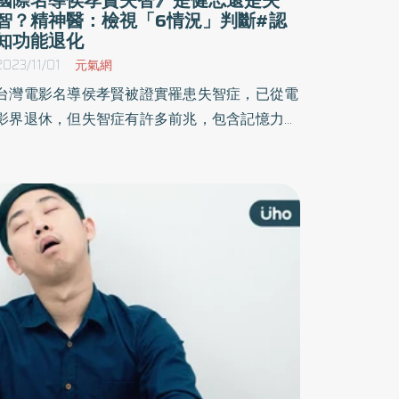
智？精神醫：檢視「6情況」判斷#認
知功能退化
2023/11/01
元氣網
台灣電影名導侯孝賢被證實罹患失智症，已從電
影界退休，但失智症有許多前兆，包含記憶力變
差、注意力不集中、認知功能退化、健忘等，許
多人常把健忘和失智症狀混淆，到底兩者該如何
辨別？《優活健康網》特摘此篇，1表列出失智
症10大警訊，提供民眾及早發現及早治療失智
症，有助維持高齡長輩的生活品質。