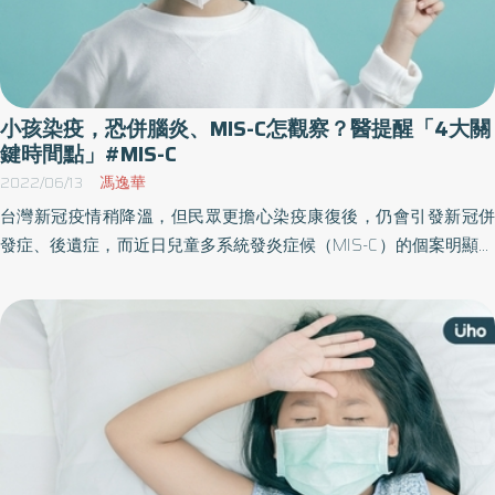
小孩染疫，恐併腦炎、MIS-C怎觀察？醫提醒「4大關
鍵時間點」#MIS-C
2022/06/13
馮逸華
台灣新冠疫情稍降溫，但民眾更擔心染疫康復後，仍會引發新冠併
發症、後遺症，而近日兒童多系統發炎症候（MIS-C）的個案明顯增
加，也讓家中有確診兒童的爸媽人心惶惶！醫師就提醒，若兒童要
與病毒共存還需面對4大關卡，也一語道破「該不該打疫苗」的利
弊。