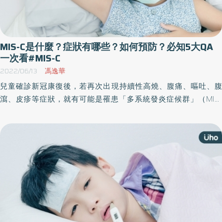
MIS-C是什麼？症狀有哪些？如何預防？必知5大QA
一次看#MIS-C
2022/06/13
馮逸華
兒童確診新冠康復後，若再次出現持續性高燒、腹痛、嘔吐、腹
瀉、皮疹等症狀，就有可能是罹患「多系統發炎症候群」（MIS-
C），尤其好發於21歲以下兒童及青少年，千萬不能輕忽！而猶如疫
後未爆彈的MIS-C到底是什麼？症狀治療、預防方法又有哪些？《優
活健康網》為您整理6大QA一次看。