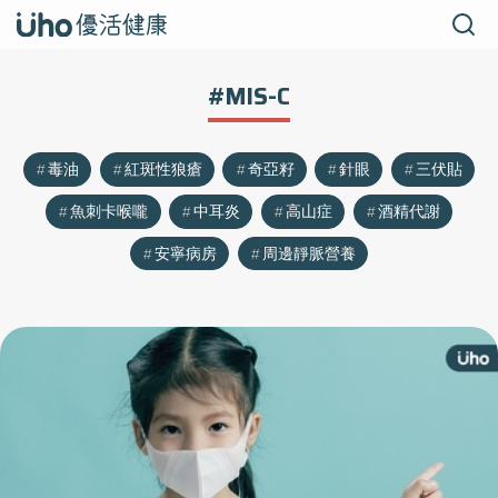
#MIS-C
毒油
紅斑性狼瘡
奇亞籽
針眼
三伏貼
魚刺卡喉嚨
中耳炎
高山症
酒精代謝
安寧病房
周邊靜脈營養