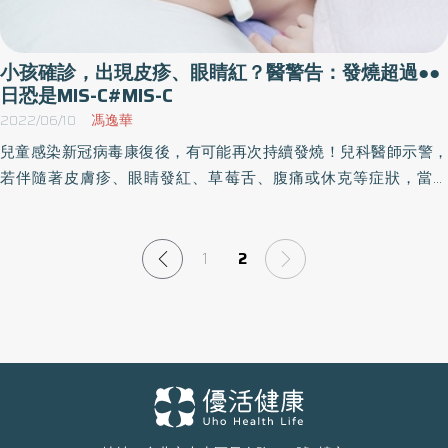
小孩確診，出現皮疹、眼睛紅？醫警告：發燒超過●●
日恐是MIS-C#MIS-C
2022/06/10
馮逸華
兒童感染新冠病毒康復後，有可能再次持續發燒！兒科醫師示警，
若伴隨著皮膚疹、眼睛發紅、草莓舌、腹痛或休克等症狀，當心
「兒童多系統發炎症候群」（MIS-C），應盡速就醫，萬一拖延未處
理，恐併發休克和視覺幻象症狀。
1
2