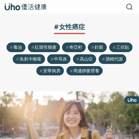
#女性癌症
毒油
紅斑性狼瘡
奇亞籽
針眼
三伏貼
魚刺卡喉嚨
中耳炎
高山症
酒精代謝
安寧病房
周邊靜脈營養