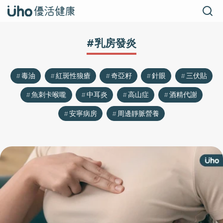
#乳房發炎
毒油
紅斑性狼瘡
奇亞籽
針眼
三伏貼
魚刺卡喉嚨
中耳炎
高山症
酒精代謝
安寧病房
周邊靜脈營養