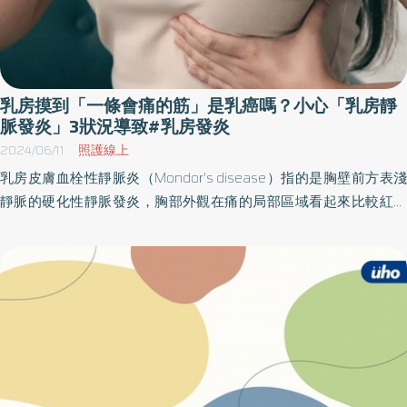
乳房摸到「一條會痛的筋」是乳癌嗎？小心「乳房靜
脈發炎」3狀況導致#乳房發炎
2024/06/11
照護線上
乳房皮膚血栓性靜脈炎（Mondor's disease）指的是胸壁前方表淺
靜脈的硬化性靜脈發炎，胸部外觀在痛的局部區域看起來比較紅，
而且摸起來有個像能滑動的細繩或管狀物，就像「摸到了一條
筋」。《優活健康網》特摘此篇乳房皮膚血栓性靜脈炎的相關知
識，包括症狀、原因及治療。