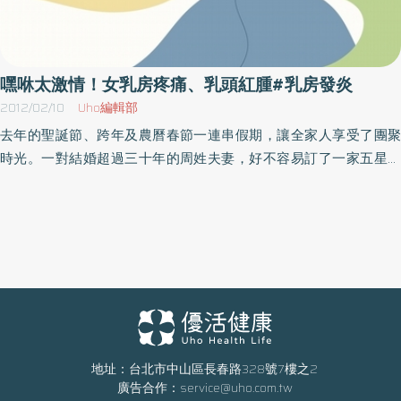
嘿咻太激情！女乳房疼痛、乳頭紅腫#乳房發炎
2012/02/10
Uho編輯部
去年的聖誕節、跨年及農曆春節一連串假期，讓全家人享受了團聚
時光。一對結婚超過三十年的周姓夫妻，好不容易訂了一家五星級
飯店，享受一晚浪漫的跨年夜。隔天老婆卻發覺胸部左側奇癢不
適，還有出現破皮紅腫，初期以為只是不慎被老公咬傷，自行塗抹
藥膏，沒想到數日後，左側乳房疼痛難耐、乳頭紅腫！婦人驚覺不
妙，趕緊由老公陪同到台北中山醫院檢查，經乳房超音波診斷後發
現，老婦左側乳房出現近4公分面積的大量膿瘍並且嚴重發炎，幸好
及早發現治療，經轉診乳房外科將膿瘍取出後，才結束了這場跨年
驚魂記。台北中山醫院婦產科郭安妮醫師表示，前陣子節慶很多加
上不少夫妻想拼龍寶寶，門診陸續接獲數起做愛hi過頭，老婆乳房受
傷的案例，經超音波檢查發現大部分都是感染了「乳腺炎」，這是
地址：台北市中山區長春路328號7樓之2
廣告合作：
service@uho.com.tw
一種乳腺的急性化膿性感染，常見病狀包括會發燒、畏寒、全身疲