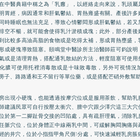
在中醫典籍中稱之為「乳癰」，以經絡走向來說，乳頭屬
明胃經，病因通常和肝氣鬱結、胃熱雍盛有關。產後許多
同時睡眠也無法充足，導致心情鬱悶形成肝氣鬱結，若又
排空不暢，就可能會使得乳汁淤積成塊；此外，部分產後
到比較多高油高脂的食物或是吃得太補，形成胃熱壅盛，
形成硬塊導致阻塞。頤鳴堂中醫診所主治醫師莊可鈞說明
氣或是清理胃熱，搭配通乳散結的方法，輕度阻塞可使用
化膿可使用托裡消毒散或是十味敗毒散，另外可視情況
蒡子、路路通和王不留行等單位藥，或是搭配芒硝外敷幫
房出現小硬塊，也能透過按摩穴位或是服用茶飲，幫助乳
師建議民眾可自行按壓太衝穴、膻中穴跟少澤穴這三大穴
位於第一二腳趾骨交接的凹陷處，具有疏肝理氣，消除乳
任脈穴位，位於身體正中線兩乳中間，可緩解胸悶胸痛與
經的井穴，位於小指指甲角尺側1分處，可快速減輕乳房脹