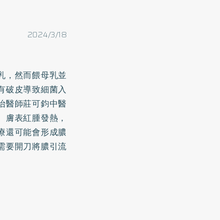
2024/3/18
乳，然而餵母乳並
有破皮導致細菌入
治醫師莊可鈞中醫
、膚表紅腫發熱，
療還可能會形成膿
需要開刀將膿引流