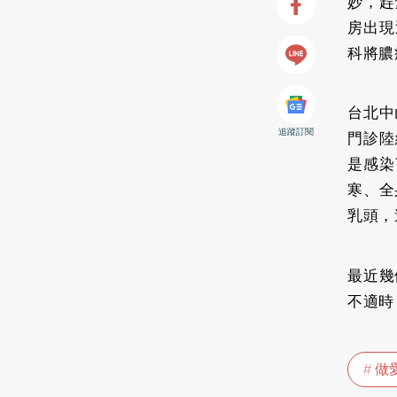
妙，趕
房出現
科將膿
台北中
追蹤訂閱
門診陸
是感染
寒、全
乳頭，
最近幾
不適時
做