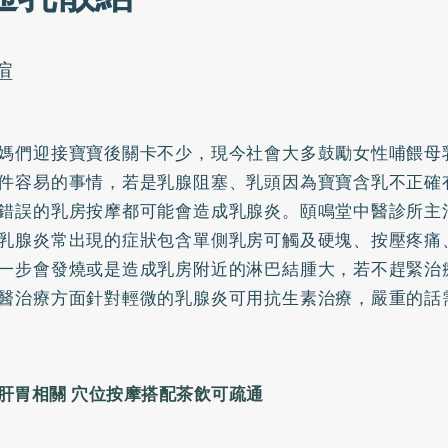
暄
媽們迎接寶寶後關卡不少，現今社會大多鼓勵女性哺餵母
件容易的事情，若是乳腺阻塞、乳頭因為寶寶含乳不正確
錯誤的乳房按摩都可能會造成乳腺炎。頤鳴堂中醫診所主
乳腺炎常出現的症狀包含單側乳房可觸及硬塊、按壓疼痛
一步會發燒或是造成乳房附近的淋巴結腫大，若不趕緊治
醫治療方面針對輕微的乳腺炎可用抗生素治療，嚴重的話
肝胃相關 穴位按摩搭配茶飲可疏通