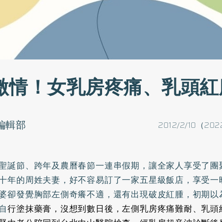
激情！女乳房疼痛、乳頭紅
o編輯部
2012/2/10（202
聖誕節、跨年及農曆春節一連串假期，讓全家人享受了團
十年的周姓夫妻，好不容易訂了一家五星級飯店，享受一
婆卻發覺胸部左側奇癢不適，還有出現破皮紅腫，初期以
自
行塗抹藥膏，沒想到數日後，左側乳房疼痛難耐、乳頭