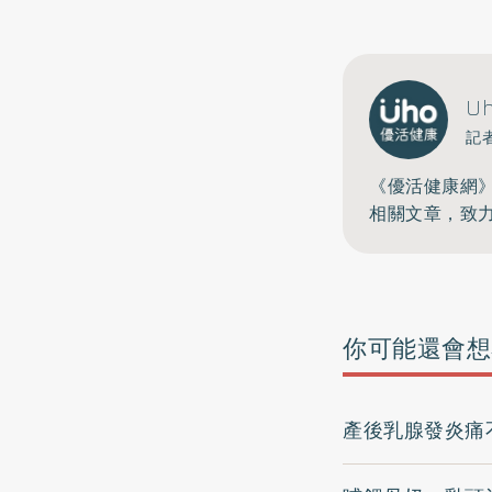
U
記
《優活健康網
相關文章，致
你可能還會想
產後乳腺發炎痛