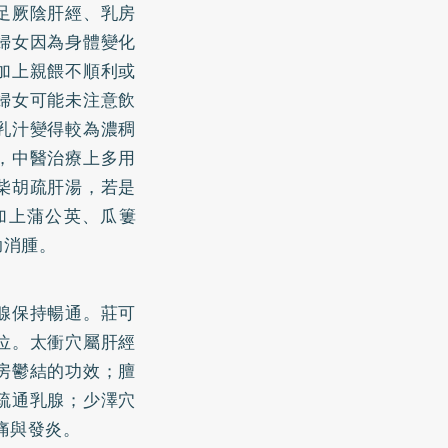
足厥陰肝經、乳房
婦女因為身體變化
加上親餵不順利或
婦女可能未注意飲
乳汁變得較為濃稠
，中醫治療上多用
柴胡疏肝湯，若是
加上蒲公英、瓜簍
助消腫。
腺保持暢通。莊可
位。太衝穴屬肝經
房鬱結的功效；膻
疏通乳腺；少澤穴
痛與發炎。