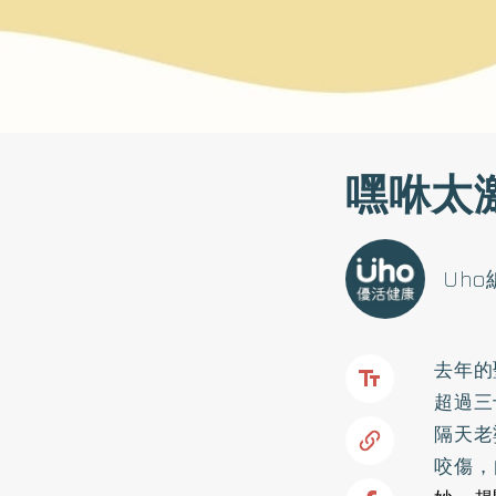
嘿咻太
Uh
去年的
超過三
隔天老
咬傷，