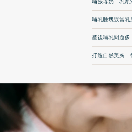
哺餵母奶 乳頭
哺乳腫塊誤當乳
產後哺乳問題多
打造自然美胸 