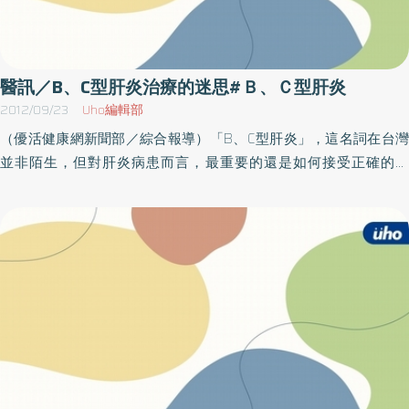
慾不振、體重減輕、黃疸、下肢水腫、腹水、吐血、急性腹痛，這
能有效降低死亡風險。 有趣的是，研究中另有意外發現：若B肝患者
些狀況都是慢慢發生，當症狀加劇時，表示肝炎可能已經轉化為肝
僅有單純脂肪肝，未合併糖尿病、高血壓、過重肥胖等其他代謝異
癌。 高雄長庚醫院一般放射診斷科助理教授余俊彥醫師表示，肝癌
常，則其長期死亡風險反而下降約五成。肝炎研究團隊黃上秦醫師
通常發現時多數晚期，主要是因為病患可能只是覺得比較累，像黃
醫訊／B、C型肝炎治療的迷思#Ｂ、Ｃ型肝炎
表示，這呼應本團隊先前的研究成果：脂肪肝或許透過某種機制，
疸也不是太容易發現，必須抽血才知道，如果沒有進一步檢查很難
2012/09/23
Uho編輯部
有助於清除B型肝炎病毒、減少肝癌及肝硬化風險，進而降低死亡
察覺，因此定期健康檢查仍是早期發現的重要方法。 縮小腫瘤再切
（優活健康網新聞部／綜合報導）「B、C型肝炎」，這名詞在台灣
率。值得注意的是，若這些脂肪肝患者同時有代謝異常，死亡率則
除，復發率降低10倍 肝癌的治療可分成根除性與非根除性治療，余
並非陌生，但對肝炎病患而言，最重要的還是如何接受正確的治
會再度上升。 慢性C型肝炎合併代謝異常脂肪肝病病患的肝細胞癌風
俊彥醫師說明，根除性療法有外科手術切除、射頻燒灼術（RFA）、
療？不致誤信偏方而延誤病情。國泰醫院邀請到肝臟中心的楊賢馨
險 C型肝炎感染為導致肝硬化、肝臟衰竭、與肝細胞癌的主要因子。
肝臟移植，非根除性則有化學治療、標靶治療、栓塞療法等。 肝癌
教授，在周六（29）日舉辦一場免費的衛教講座，主題是B、C型肝
世界衛生組織統計2024年全球C型肝炎盛行率約為0.6%。雖然經由
的治療非單一方式，必須透過評估個案的腫瘤大小、位置、嚴重度
炎治療的迷思，歡迎有興趣的民眾致電報名參加。時 間：2012年9
C型肝炎直接抗病毒藥物治療成功之病患整體的健康預後有顯著改
來選擇治療方法，余俊彥醫師表示，當面對較為棘手且無法直接手
月29日（六）上午09：30～11：30地 點：國泰綜合醫院本館七樓
善，但C肝病患若是合併其他肝臟疾病，仍可能使肝臟疾病惡化而導
術切除的情形，目前的治療趨勢是透過縮小腫瘤的方式達到可以切
第七會議室（台北市大安區仁愛路四段280號）洽 詢：（02）
致相關併發症與死亡。 C型肝炎除了會導致肝臟纖維化，並會直接干
除或電燒的程度，再做根除性處理來增加病患的存活率。 高雄長庚
27082121轉3123 肝臟中心
擾細胞脂肪代謝訊號或是間接影響醣類代謝導致胰島素阻抗或是肥
醫院在肝臟移植案例數量上，以2384例位居全台第一，余俊彥醫師
胖等狀況，最終引發脂肪肝病。一般無C型肝炎感染的族群約有
說明，即便是符合換肝條件，若能將具備活性的腫瘤殺乾淨的話，
30%-38%具有脂肪肝病，有C型肝炎感染者罹患脂肪肝病的盛行率
對於後續復發率就能降到1.2％，相較於還有活性腫瘤細胞存在的話
約40%至86%，顯示C型肝炎感染與脂肪肝病的形成有密切關聯。
復發率相差了10倍。 至於非根除性的栓塞治療則是針對多發性肝癌
代謝異常脂肪肝病﹙舊稱為”非酒精性脂肪肝病”﹚的定義為影像學診