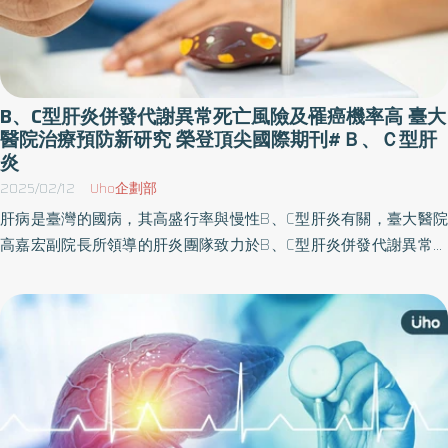
B、C型肝炎併發代謝異常死亡風險及罹癌機率高 臺大
醫院治療預防新研究 榮登頂尖國際期刊#Ｂ、Ｃ型肝
炎
2025/02/12
Uho企劃部
肝病是臺灣的國病，其高盛行率與慢性B、C型肝炎有關，臺大醫院
高嘉宏副院長所領導的肝炎團隊致力於B、C型肝炎併發代謝異常治
療與研究。蘇東弘教授與黃上秦醫師的最新研究發現，B型肝炎（B
肝）患者若同時合併代謝症候群，死亡風險將大幅提升；但若B肝患
者僅有單純性脂肪肝，沒有合併其他代謝異常，反而可使長期死亡
率減半。 C型肝炎感染亦是導致肝硬化和肝細胞癌的主要原因之一，
劉振驊教授最新的研究顯示，即使C型肝炎患者接受了有效的直接抗
病毒藥物治癒C型肝炎後，若同時合併代謝異常脂肪肝病（如糖尿
病、高血壓、肥胖等），患者罹患肝細胞癌的風險仍顯著高於沒有