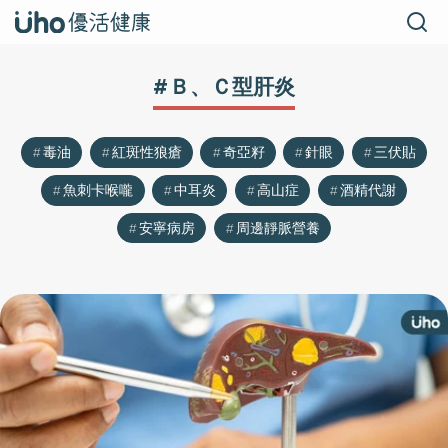
#Ｂ、Ｃ型肝炎
毒油
紅斑性狼瘡
奇亞籽
針眼
三伏貼
魚刺卡喉嚨
中耳炎
高山症
酒精代謝
安寧病房
周邊靜脈營養