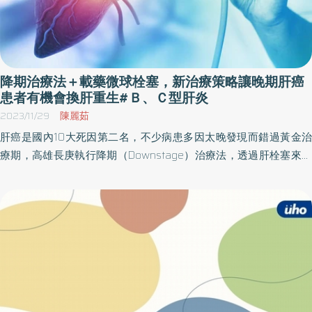
代謝異常的患者。因此，對於這些患者，應早期針對代謝異常進行
藥物或生活方式的干預，並定期進行肝細胞癌篩檢。這一研究結果
對於C型肝炎患者的長期健康管理提供了新的見解，尤其是對代謝異
常脂肪肝病的治療與預防肝細胞癌的策略提出了重要的臨床建議。
兩項重要研究成果均於近期發表於在國際頂尖期刊《肝病學雜誌》
降期治療法＋載藥微球栓塞，新治療策略讓晚期肝癌
（Journal of Hepatology），引發全球肝病領域的高度關注。 B型肝
患者有機會換肝重生#Ｂ、Ｃ型肝炎
炎合併代謝症候群，死亡風險飆升兩倍以上！ 臺大醫院肝炎團隊針
2023/11/29
陳麗茹
對院內一萬餘名B肝患者，進行長達15年的資料追蹤分析。主持本研
肝癌是國內10大死因第二名，不少病患多因太晚發現而錯過黃金治
究的蘇東弘教授表示，根據研究結果，若患者合併代謝異常（如糖
療期，高雄長庚執行降期（Downstage）治療法，透過肝栓塞來降
尿病、高血壓、過重肥胖等），不僅顯著增加死亡率，且合併的代
低癌症期別至治療準則標準內再行手術或移植，讓晚期肝癌患者重
謝異常越多，死亡風險越高。若同時合併三種以上代謝疾病，死亡
生。一名59歲肝癌男性，腫瘤11.6公分，因過大而無法進行切除，
風險更是攀升至兩倍以上。研究也發現，假使患者後續才新出現糖
所幸透過「載藥微球栓塞治療」成功縮小腫瘤，再透過外科手術方
尿病、高血壓，或體重由正常變為過重，也同樣增加死亡機率。 在
式切除之後再接受肝臟移植，終於重回健康生活。 B、C型肝炎也就
多種代謝異常中，糖尿病對B肝患者的危害最為顯著；若糖化血色素
是病毒性肝炎，是導致肝癌的主因，事實上也有非病毒性肝炎，像
（HbA1c）超過8.0%，這些B肝病人的肝病死亡風險為控制在6.0%
是酒精性肝炎或藥物性肝炎會導致癌症。肝癌之所以兇猛，是因為
以下者的四倍。因此蘇東弘教授呼籲，B肝患者除了定期回診追蹤肝
肝是「沉默的器官」，隨著肝癌細胞的增生和腫瘤位置的不同，才
功能與肝臟超音波外，更應同時留意代謝症候群情形，一旦發現血
會慢慢出現警訊與前兆，症狀有像是上腹部疼痛、腹脹、疲倦、食
糖、血壓、體重異常，務必儘速就醫檢查治療、調整生活習慣，才