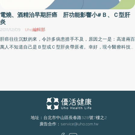
腫瘤，或是無法進行切除手術或電燒的對象進行，余俊彥醫師解
斷為脂肪肝且合併至少一個心臟代謝風險因子(包含糖尿病/糖尿病前
釋，肝臟的血流75％來自肝門靜脈，肝動脈來的血流僅佔 25％，但
期、高血壓、高血脂、肥胖等因子)。目前實證醫學顯示C型肝炎病患
電燒、酒精治早期肝癌 肝功能影響小#Ｂ、Ｃ型肝
肝癌腫瘤的血流供應則大部分是從肝動脈而來；栓塞治療即是透過
炎
在接受直接抗病毒藥物將病毒清除成功後，代謝異常脂肪肝病之盛
從鼠蹊部開小洞，利用血管攝影儀器，將導管深入靠近腫瘤的肝動
行率會顯著下降。雖然C型肝炎治療成功後可以提升健康並減少肝細
2011/12/09
Uho編輯部
脈，再將栓塞物質及藥物直接注射進入以攻擊癌細胞，進而達到治
胞癌的發生，病患於C型肝炎治療成功後若有代謝異常脂肪肝病對日
肝癌往往沉默的來，令許多病患措手不及，原因之一是：高達兩百
療效果。 載藥微球栓塞持續釋放藥物，保護肝也減少副作用 傳統栓
後肝癌的發生風險的角色仍不清楚。 於2014至2023年間，共有
萬人不知道自己是Ｂ型或Ｃ型肝炎帶原者。幸好，現今醫療科技進
塞是以碘油混合化療藥物並載注入肝動脈，約20~30分鐘藥物就慢
1598位合格之受試者參加劉振驊教授的臨床研究，其中679(42.5%)
步，當肝癌細胞現形，手術之外，小型肝腫瘤還能透過電燒灼術、
慢代謝，效果較短；因此便發展出「載藥微球栓塞」，是藉由搭載
位受試者於成功清除C型肝炎後有合併代謝異常脂肪肝病，而另外
酒精注射法控制，肝功能影響最小，也幫助維持生活品質。臺中慈
藥物、且顆粒均勻的「微球」注入血管中，除了可達到栓塞效果以
918(57.5%)位受試者於成功清除C型肝炎後沒有合併代謝異常脂肪肝
濟醫院肝膽腸胃科黃吉宏醫師指出，確診病患罹患肝癌後，會依據
外，也會分布在腫瘤微小的血管分枝中，並且緩慢釋放藥物來抑制
病。所有的受試者每6個月接受肝臟影像掃描以及血液甲型胎兒蛋白
肝腫瘤的大小、位置、數目、肝硬化程度、病患的年齡及身體的狀
癌細胞，藥物作用可達7 ~ 14天，除延續性更高，也能集中化療藥物
以確定有無肝細胞癌之生成。經過平均約5年的觀察，共有107位受
況，建議治療的方式。治療方式依分期嚴重度決定，包括手術切
濃度於腫瘤處，比起傳統栓塞不僅減少對於正常肝臟的破壞，也能
試者罹患肝細胞癌，其每年肝細胞癌的發生率約1.44%。受試者若合
除、經皮酒精注射、電燒灼術、經導管肝動脈栓塞術、放射線治療
降低化療的副作用。 微球的大小均勻也關係到治療效益，不均勻的
併有代謝異常脂肪肝病其每年肝細胞癌的發生率約2.41%，較無合併
以及化學治療等等。其中，經皮酒精注射、電燒灼術治療小型肝癌
微球會造成比較大的微球必須考量接近腫瘤處再作用，但太小的部
有代謝失能異常脂肪肝病之受試者每年肝細胞癌的發生率約0.76%
效果較佳，肝功能影響較小。黃吉宏醫師解釋，電燒灼術正式名稱
分則可能漂在血管中傷害到膽管系統，因此，使用大小一致、顆粒
之風險為高。分析5年累積之肝細胞癌的發生率，受試者有合併代謝
為「無線電射頻高溫燒灼術」，施作方法是用一根針，透過超音
地址：台北市中山區長春路328號7樓之2
均勻的微球對血管栓塞的處理效果較佳。 余俊彥醫師說明，高雄長
異常脂肪肝病為10.4%，而受試者沒有合併代謝異常脂肪肝病則為
廣告合作：
service@uho.com.tw
波、電腦斷層或磁振造影的導引，進到腫瘤正確位置，透過改變針
庚實行降期（Downstage）治療法，是透過載藥微球栓塞來降低癌
3.5%。 進一步分析顯示代謝異常脂肪肝病比心臟代謝風險因子更能
的正負極，產生振動水分子，引發熱能，在攝氏八十度以上把癌細
症期別至治療準則標準內再行移植或手術，像是傳統栓塞後副作用