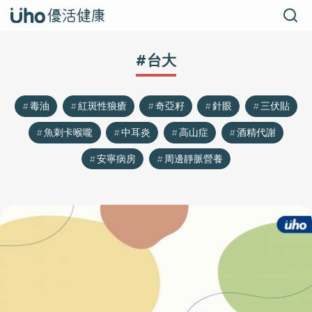
#台大
毒油
紅斑性狼瘡
奇亞籽
針眼
三伏貼
魚刺卡喉嚨
中耳炎
高山症
酒精代謝
安寧病房
周邊靜脈營養