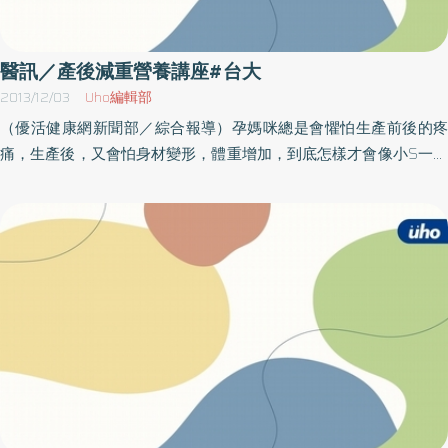
生，願意提供的起薪，平均是27616元，高於去年的26960元，增
幅2.4％；另外如果是台灣大學研究所的畢業生，願意提供的起薪，
平均高達29209元，比起27616元，多給5.8％的薪資。雙主修畢業
醫訊／產後減重營養講座#台大
生 企業較願意錄取從上面的數據似乎顯示，台大光環對求職仍然
2013/12/03
Uho編輯部
有些幫助，而且根據求職網的調查，還是有37.2％的企業透露，如
（優活健康網新聞部／綜合報導）孕媽咪總是會懼怕生產前後的疼
果求職的新鮮人，頂著台大學歷，會提高錄取意願。當然如果雙主
痛，生產後，又會怕身材變形，體重增加，到底怎樣才會像小S一樣
修或輔系，更具加分作用！51.2％的企業認為，對有雙主修或修輔系
保持好身材，享瘦健康呢？對此，台大醫院健康教育中心總院將舉
的新鮮人，也會提高錄取意願！整體來說，企業預估，平均要過濾
辦「產後減重飲食講座」，由賴聖如營養師主講，營養師將分享產
30.7份的新鮮人履歷表，才能找到一個適合的人選。
後如何減重的飲食方法。活動訊息以主辦單位最新訊息為準，因此
參加本活動前請先洽詢再確認，以免臨時異動或取消，當場請自備
喝水容器。名稱：產後減重飲食時間： 102年12月5日（四）下午
14：00～15：00地點：台大醫院（台北中正區常德街1號＼捷運台
大醫院站）1東第7講堂洽詢：02-2312 3456