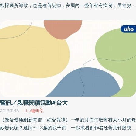
核桿菌所導致，也是種傳染病，在國內一整年都有病例，男性好發
率超越女性，老人好發也較高。結核菌是好氧性的抗酸性細菌，傳
染後，幾乎無立即反應，約95％的病患首次感染結核時，因免疫力
而不直接發病，但之後若再感染就會發病。現在，台大醫院總院健
康教育中心特規劃衛教講座，主題為「家有結核病，我該怎麼
辦」，特邀請廖琪玉個案管理師主講。活動內容日期時間人員設備
項目規則流程名額地點辦法等以主辦單位最新訊息為準，因此參加
本活動前請先洽詢主辦單位再做確認，以免臨時異動或取消，當場
請自備喝水容器。名稱：家有結核病，我該怎麼辦時間：102年11月
19日（二）下午15：00～16：00地點：台大醫院總院1東第7講堂洽
詢：02- 2312 3456轉62114
醫訊／親職閱讀活動#台大
2013/11/13
Uho編輯部
（優活健康網新聞部／綜合報導）一年的月份怎麼會有大小月的奇
妙變化呢？邀請3～8歲的親子們，一起來看創作者汪菁用什麼技法
呈現；動手做親子創意刮畫，帶回一份屬於自己獨一無二的年曆