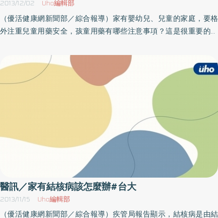
2013/12/02
Uho編輯部
（優活健康網新聞部／綜合報導）家有嬰幼兒、兒童的家庭，要格
外注重兒童用藥安全，孩童用藥有哪些注意事項？這是很重要的，
否則稍有不慎，就可能傷害孩子的健康或性命，身為家長不得不
知。對此，台大醫院總院將舉辦「兒童用藥安全講座」，由林怡秀
藥師主講，藥師將分享兒童用藥安全注意事項。活動訊息以主辦單
位最新訊息為準，因此參加本活動前請先洽詢再確認，以免臨時異
動或取消，當場請自備喝水容器。名稱：兒童用藥安全時間： 102年
12月5日（四）下午15：00～16：00地點：台大醫院（台北中正區
常德街1號＼捷運台大醫院站）1東第7講堂洽詢：02-2312 3456
醫訊／家有結核病該怎麼辦#台大
2013/11/15
Uho編輯部
（優活健康網新聞部／綜合報導）疾管局報告顯示，結核病是由結