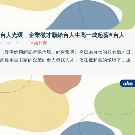
台大光環 企業徵才願給台大生高一成起薪#台大
2014/03/09
Uho編輯部
（優活健康網記者陳承璋／綜合報導）今日為台大的校園徵才日，
高達兩百多家的企業到台大尋找人才，但在低起薪的環境下，企業
會給新鮮人多少的起薪呢？根據yes123求職網所調查的資料顯示，
今年企業給新鮮人的起薪，無論是研究生或是大學生，較去年都有
微幅的增加，若又是頂著台大畢業或是雙主修的光環找工作，企業
端也願意再給更多的起薪，但企業估計，一份職缺平均要過濾掉30
份履歷，才能找到一位合適的人才。台大吃香 新鮮人起薪可望較
高調查顯示，企業對今年大學畢業生（學士學歷），願意提供的起
薪，平均是24744元，高於去年的24311元，增幅1.8％；另外如果是
台灣大學大學部的畢業生，願意提供的起薪更高，平均為27046
元，比起24744元，多給9.3％的薪資。相較下，對今年研究所畢業