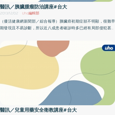
醫訊／胰臟腫瘤防治講座#台大
2013/12/02
Uho編輯部
（優活健康網新聞部／綜合報導）胰臟癌初期症狀不明顯，很難早
期發現且不易診斷，所以近八成患者確診時多已經有局部侵犯甚至
是遠端轉移，因此患者對於治療新知與疾病照護資訊需求更顯重
視！此外，胰臟癌病患常煩惱吃的問題，外食又經常是現代人是難
以避免的選擇，然而面對種種的障礙，在這些場合中該如何吃喝而
又不傷害健康？對此，台大醫院將舉辦「胰臟腫瘤病友會暨醫學講
座」，此次主題為「胰臟癌標靶治療與照護」、「胰臟癌飲食原
則」，由楊士弘醫師與謝淑華個管師主講。活動訊息以主辦單位最
新訊息為準，因此參加本活動前請先洽詢再確認。名稱：胰臟腫瘤
病友會暨醫學講座時間： 102年12月6日（五）下午13：00～16：
30地點：台大醫院兒醫大樓（台北中正區中山南路8號＼捷運台大
醫院站）B1講堂洽詢：02-2312 3456轉66947 謝淑華個案管理師
醫訊／兒童用藥安全衛教講座#台大