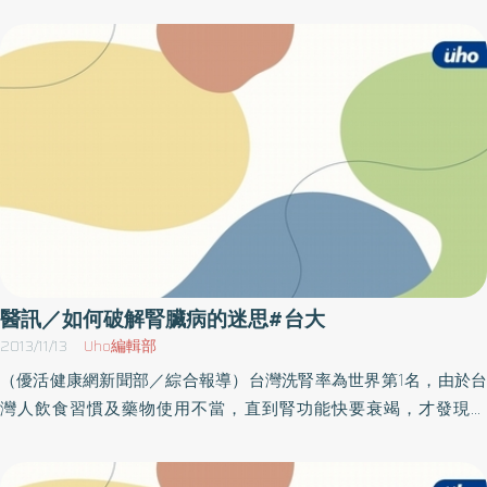
喲！為此，台大醫院總院的企劃管理部兒醫業務組及家庭資源中心
特規劃「兒童閱讀推廣活動」，此次主題為「地球星君和他的12個
兒子」，將邀請信誼基金會陳姝嘉老師帶領，該單位歡迎各位家長
一同來討論分享。名額有限，需先預約報名。活動內容日期時間人
員設備項目規則流程名額地點辦法等以主辦單位最新訊息為準，因
此參加本活動前請先洽詢主辦單位再做確認，以免臨時異動或取
消，當天請自備喝水容器。名稱：兒童閱讀推廣活動時間：102年11
月15日（五）下午14：00～14：50地點：台大醫院總院兒醫大樓
（台北中正區中山南路8號；近捷運紅線台大醫院站出口3或台北車
站出口m8）B1視聽講堂外場地洽詢：02-2312 3456轉70172
醫訊／如何破解腎臟病的迷思#台大
2013/11/13
Uho編輯部
（優活健康網新聞部／綜合報導）台灣洗腎率為世界第1名，由於台
灣人飲食習慣及藥物使用不當，直到腎功能快要衰竭，才發現毛
病，所以要重視腎臟異常變化，如發現腳水腫或小便有泡泡不易消
退時，要儘快到醫院做檢查。現在，台大醫院總院健康教育中心特