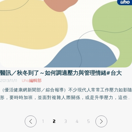
規劃衛教講座，主題為「破解腎臟病的迷思」，由曾常新醫師主
講。活動內容日期時間人員設備規則項目流程地點辦法以主辦單位
最新公告為準，因此參加本活動前請先洽詢主辦單位再做確認，以
免臨時異動或取消，當天請自備喝水容器。名稱：破解腎臟病的迷
思時間：102年11月19日（二）下午14：00～15：00地點：台大醫
院總院1東第7講堂（台北常德街1號；近捷運紅線台大醫院站出口3
或台北車站出口m8）洽詢：02- 2312 3456轉62114
醫訊／秋冬到了～如何調適壓力與管理情緒#台大
2013/11/11
Uho編輯部
（優活健康網新聞部／綜合報導）不少現代人常常工作壓力如影隨
形，要時時加班，並面對複雜人際關係，或是升學壓力，這些問
題，讓許多人身心俱疲，心力交瘁。尤其現在正值秋冬之季，更容
易引發憂鬱等心神病症。因此，台大醫院總院健康教育中心特規劃
「壓力調適與情緒管理」講座，由該單位精神醫學部廖士程醫師主
1
2
3
4
5
講。活動內容日期時間人員設備項目規則流程名額地點辦法等以主