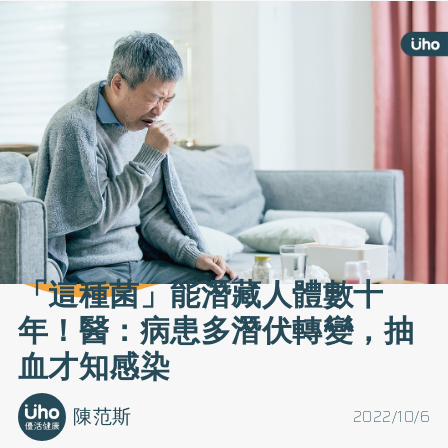
「這種菌」能潛藏人體數十
年！醫：病患多潛伏轉變，抽
血才知感染
陳范斯
2022/10/6