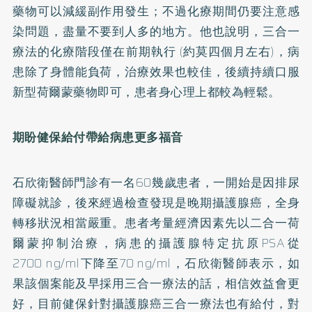
藥物可以減緩副作用發生；不過化療期間仍要注意感
染問題，盡量不要到人多的地方。他也說明，三合一
療法的化療階段僅在前期執行 (約莫四個月左右)，病
患除了身體能負荷，治療效果也較佳，後續持續口服
新型荷爾蒙藥物即可，患者身心理上都較為輕鬆。
期盼健保給付帶給病患更多福音
石欣衛醫師門診有一名60幾歲患者，一開始是因排尿
障礙就診，後來經過檢查發現是晚期攝護腺癌，全身
轉移狀況相當嚴重。患者考量經濟因素先以二合一荷
爾蒙抑制治療，病患的攝護腺特定抗原PSA從
2700 ng/ml下降至70 ng/ml，石欣衛醫師表示，如
果該個案能及早採用三合一療法的話，相信效益會更
好，目前健保針對攝護腺癌三合一療法也有給付，對