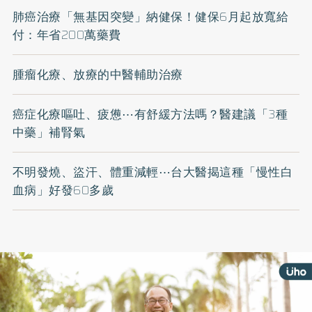
肺癌治療「無基因突變」納健保！健保6月起放寬給
付：年省200萬藥費
腫瘤化療、放療的中醫輔助治療
癌症化療嘔吐、疲憊⋯有舒緩方法嗎？醫建議「3種
中藥」補腎氣
不明發燒、盜汗、體重減輕⋯台大醫揭這種「慢性白
血病」好發60多歲