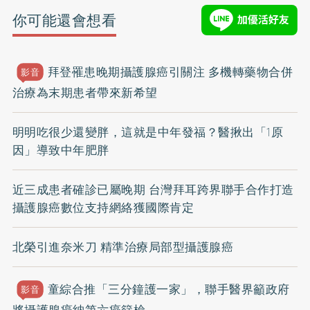
你可能還會想看
拜登罹患晚期攝護腺癌引關注 多機轉藥物合併
影音
治療為末期患者帶來新希望
明明吃很少還變胖，這就是中年發福？醫揪出「1原
因」導致中年肥胖
近三成患者確診已屬晚期 台灣拜耳跨界聯手合作打造
攝護腺癌數位支持網絡獲國際肯定
北榮引進奈米刀 精準治療局部型攝護腺癌
童綜合推「三分鐘護一家」，聯手醫界籲政府
影音