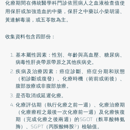
化療期間在傳統醫學科門診依照病人之血液檢查值使
用保肝或加強造血的中藥，保肝之中藥以小柴胡湯、
黃連解毒湯，或五苓散為主。
收集資料包含四部份：
基本屬性因素：性別、年齡與
高血壓
、
糖尿病
、
病毒性肝炎帶原帶原之其他疾病史。
疾病及治療因素：癌症診斷、癌症分期和狀態
（初診斷或復發）、化療時機（術前或術後）、
腹部放療或非腹部放療。
是否取消或延遲化療。
化療評估期（執行化療之前一週）、化療治療期
（化療療程之最後一次化療前一週）及化療恢復
期（完成化療之後兩週）的SGOT（麩草酸轉氨
脢）、SGPT（丙胺酸轉胺?）檢驗值。