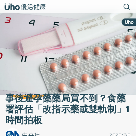
事後避孕藥藥局買不到？食藥
署評估「改指示藥或雙軌制」1
時間拍板
中央社
2026/7/6