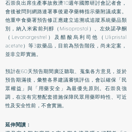
石崇良出席
生產事故救濟10週年國際研討會記者會
，
會後被問到網路連署事後避孕藥轉指示藥附議成案。
他重申食藥署預告修正應建立追溯或追蹤系統藥品類
別，納入米索前列醇（Misoprostol）、左炔諾孕酮
（Levonorgestrel）及醋酸烏利司他（Ulipristal
acetate）等3款藥品，目前為預告階段，尚未定案，
並非立即實施。
預計在60天預告期間廣泛聽取、蒐集各方意見，並於
預告期滿後，彙整各界建議審慎評估，會以確保「民
眾權益」與「用藥安全」為最優先原則。石崇良強
調，在沒有完整配套措施保障民眾用藥即時性、可近
性及安全性前，不會實施。
延伸閱讀：