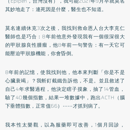
（Epipen，台灣沒有），我可能2021年9月早就莫名
其妙地走了：連死因是什麼，醫生也不知道。
莫名連續休克3次之後，我找到救命恩人台大李克仁
醫師也是巧合：8年前他意外發現我有一個很深很大
的甲狀腺良性腫瘤，他8年前一句警告：有一天它可
能壓迫甲狀腺機能，你會昏倒。
8年前的記憶，使我找到他，他本來判斷「你是不是
心臟衰竭」？我斬釘截鐵告訴他，不是。並且敘述了
自己4年求醫過程，他決定瞎子摸象，抽了14管血，
驗了40幾個指數，結果一堆數據中，跑出ACTH（腦
下垂體指數，正常值66）⋯⋯才抓到病了。
我本性太樂觀，以為服藥即可改善，1個月回診，