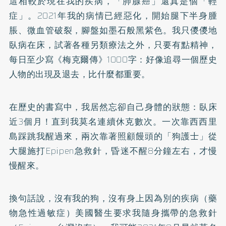
這相較於現在我的疾病，「肺腺癌」還真是個「輕
症」。2021年我的病情已經惡化，開始腿下半身腫
脹、微血管破裂，腳盤如墨石般黑紫色。我只儍儍地
臥病在床，試著各種另類療法之外，只要有點精神，
每日至少寫《梅克爾傳》1000字：好像追尋一個歷史
人物的出現及退去，比什麼都重要。
在歷史的書寫中，我居然忘卻自己身體的狀態：臥床
近3個月！直到我莫名連續休克數次。一次靠西西里
島踩跳我醒過來，兩次靠著照顧饅頭的「狗護士」從
大腿施打Epipen急救針，昏迷不醒8分鐘左右，才慢
慢醒來。
換句話說，沒有我的狗，沒有身上因為別的疾病（藥
物急性過敏症）美國醫生要求我隨身攜帶的急救針