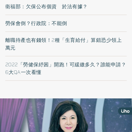
衛福部：欠保公布個資 於法有據？
勞保會倒？行政院：不能倒
離職待產也有錢領！2種「生育給付」算錯恐少領上
萬元
2022「勞健保紓困」開跑！可緩繳多久？誰能申請？
6大QA一次看懂