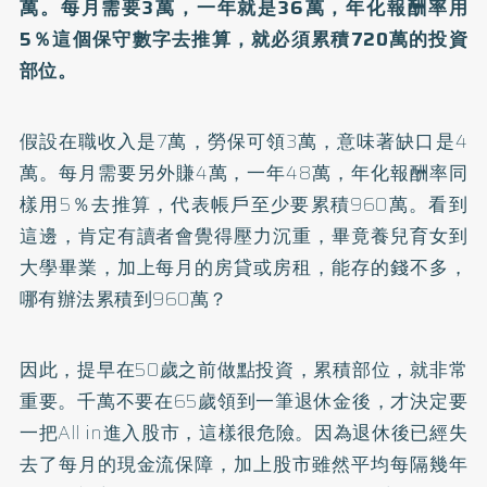
萬。每月需要3萬，一年就是36萬，年化報酬率用
5％這個保守數字去推算，就必須累積720萬的投資
部位。
假設在職收入是7萬，勞保可領3萬，意味著缺口是4
萬。每月需要另外賺4萬，一年48萬，年化報酬率同
樣用5％去推算，代表帳戶至少要累積960萬。看到
這邊，肯定有讀者會覺得壓力沉重，畢竟養兒育女到
大學畢業，加上每月的房貸或房租，能存的錢不多，
哪有辦法累積到960萬？
因此，提早在50歲之前做點投資，累積部位，就非常
重要。千萬不要在65歲領到一筆退休金後，才決定要
一把All in進入股市，這樣很危險。因為退休後已經失
去了每月的現金流保障，加上股市雖然平均每隔幾年