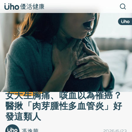
女大生胸痛、咳血以為罹癌？
醫揪「肉芽腫性多血管炎」好
發這類人
馮逸華
2026/6/23