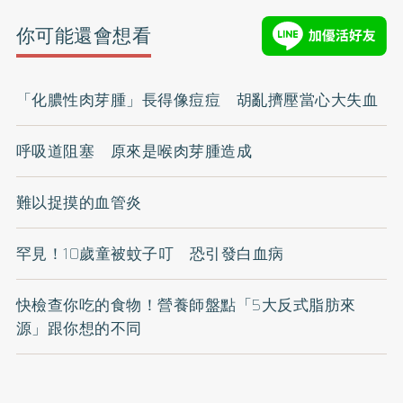
你可能還會想看
「化膿性肉芽腫」長得像痘痘 胡亂擠壓當心大失血
呼吸道阻塞 原來是喉肉芽腫造成
難以捉摸的血管炎
罕見！10歲童被蚊子叮 恐引發白血病
快檢查你吃的食物！營養師盤點「5大反式脂肪來
源」跟你想的不同