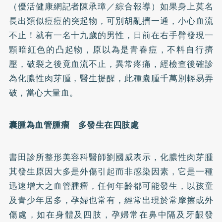
（優活健康網記者陳承璋／綜合報導）如果身上莫名
長出類似
痘痘
的突起物，可別胡亂擠一通，小心血流
不止！就有一名十九歲的男性，日前在右手臂發現一
顆暗紅色的凸起物，原以為是青春痘，不料自行擠
壓，破裂之後竟血流不止，異常疼痛，經檢查後確診
為化膿性肉芽腫，醫生提醒，此種囊腫千萬別輕易弄
破，當心大量血。
囊腫為血管腫瘤 多發生在四肢處
書田診所整形美容科醫師劉國威表示，化膿性肉芽腫
其發生原因大多是外傷引起而非感染因素，它是一種
迅速增大之血管腫瘤，任何年齡都可能發生，以孩童
及青少年居多，孕婦也常有，經常出現於常摩擦或外
傷處，如在身體及四肢，孕婦常在鼻中隔及牙齦發