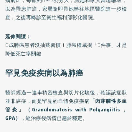
瘤病灶，每顆約6～7公分大，讓她和家人當場嚇壞，
以為罹患
肺癌
，家屬隨即帶她轉往地區醫院進一步檢
查，之後再轉診至衛生福利部彰化醫院。
延伸閱讀：
6成肺癌患者沒抽菸習慣！肺癌權威揭「3件事」才是
降低死亡率關鍵
罕見免疫疾病以為肺癌
醫師經過一連串精密檢查與切片化驗後，確認該症狀
並非癌症，而是罕見的自體免疫疾病
「肉芽腫性多血
管炎」（Granulomatosis with Polyangiitis，
GPA）
，經治療後病情已趨於穩定。