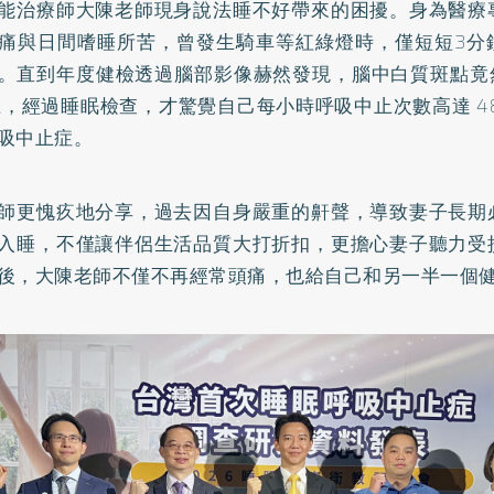
能治療師大陳老師現身說法睡不好帶來的困擾。身為醫療
痛與日間嗜睡所苦，曾發生騎車等紅綠燈時，僅短短3分
。直到年度健檢透過腦部影像赫然發現，腦中白質斑點竟然
上，經過睡眠檢查，才驚覺自己每小時呼吸中止次數高達 4
吸中止症。
師更愧疚地分享，過去因自身嚴重的鼾聲，導致妻子長期
入睡，不僅讓伴侶生活品質大打折扣，更擔心妻子聽力受
後，大陳老師不僅不再經常頭痛，也給自己和另一半一個