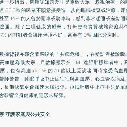
進一步指出，這種認知落差正是導致大眾「忽視治療」的
達 80.3% 的民眾不願意接受進一步的睡眠檢查或治療，
甚至 14% 的人曾於開車或騎車時，感到非常想睡或差點
逃避。除了生理健康的威脅，打鼾更會實質破壞家庭與
2.7% 的打鼾者會讓床伴睡不好，甚至有 9% 因此分房睡。
數據背後亦隱含著嚴峻的「共病危機」，在受訪者被診斷
 % 高血壓為最大宗，且數據顯示在 BMI 達肥胖標準者中，高達
壓，也有高達44.1 % 的70 歲以上受訪者同時接受高
醫師警告，睡眠呼吸中止症往往與高血壓、心血管疾病及
，長期缺氧更會加速大腦損傷。睡眠呼吸中止症不只是單
會影響全身健康的隱形未爆彈。
療 守護家庭與公共安全