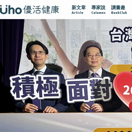
新文章
專家說
讀書趣
疫情保衛戰
再生醫學
愛的未來視
認識攝護腺肥大
Article
Columns
BookClub