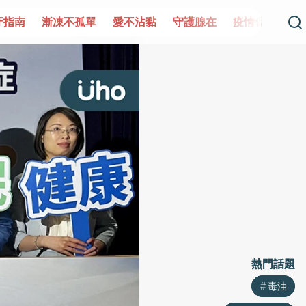
單
愛不沾黏
守護腺在
疫情保衛戰
再生醫學
愛的未
熱門話題
熱門話題
毒油
毒油