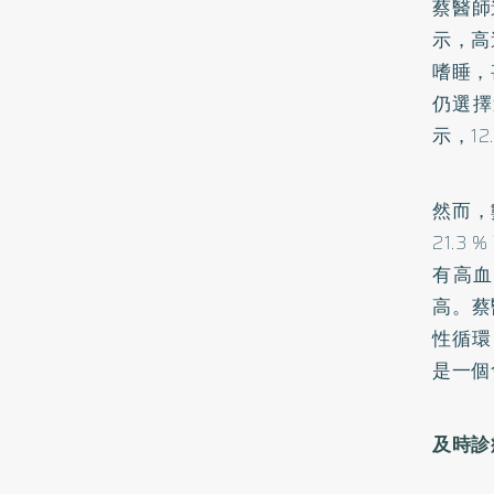
蔡醫師
示，高
嗜睡，
仍選擇
示，1
然而，
21.3
有高血
高。蔡
性循環
是一個
及時診