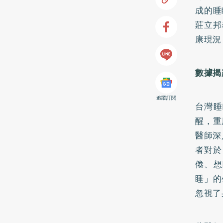
成的睡
莊立邦
康現況
數據揭
追蹤訂閱
台灣睡
醒，重
醫師深
者對於
倦、想
睡」的
忽視了