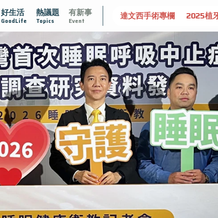
好生活
熱議題
有新事
守護骨骼健康
達文西手術專欄
2025植牙指南
漸凍不孤
GoodLife
Topics
Event