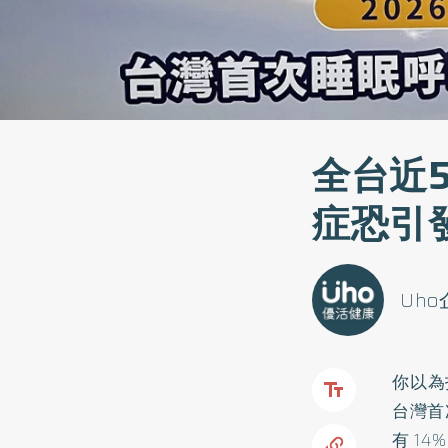
全台近
症恐引
Uh
你以為
台灣首
有 1