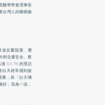
眠醫學學會理事長
握台灣人的睡眠健
吸道反覆阻塞、覺
作和交通安全。蔡
68.7% 的受訪
反應白天經常感到疲
感覺，與「白天嗜
睡好」混為一談，