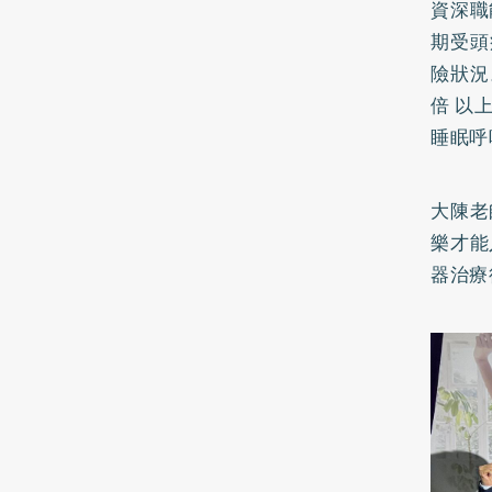
資深職
期受頭
險狀況
倍 以
睡眠呼
大陳老
樂才能
器治療