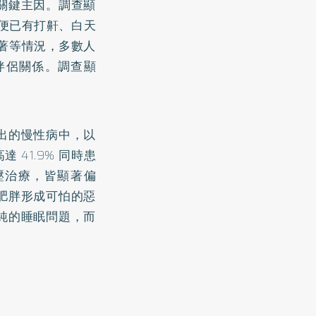
關鍵主因。調查顯
即便已有打鼾、白天
睡著等情況，多數人
伴侶關係。調查顯
出的慢性病中，以
 41.9% 同時患
血壓治療，皆顯著偏
肥胖形成可怕的惡
純的睡眠問題，而