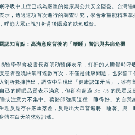
眠呼吸中止症已成為嚴重的健康與公共安全隱憂。台灣睡
表示，透過這項首次進行的調查研究，學會希望能精準掌
，呼籲大眾正視打鼾背後隱藏的缺氧威脅。
露認知盲點：高滿意度背後的「嗜睡」警訊與共病危機
眠醫學學會秘書長蔡明劭醫師表示，打鼾的人睡覺時呼
度患者整晚缺氧可達數百次，不僅是健康問題，也影響工
入剖析數據指出，調查中呈現出「健康認知矛盾」，雖有高達 
自己的睡眠品質表示滿意，但卻有超過 36.7% 的民眾
睡或注意力不集中。蔡醫師強調這種「睡得好」的自我
生理反應存在嚴重落差，反應出大眾普遍將「睡著」與「
身體在白天的求救訊號。