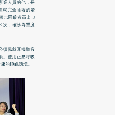
專業人員的他，長
鐘就完全睡著的驚
比同齡者高出 3
8 次，確診為重度
必須佩戴耳機聽音
損。使用正壓呼吸
健康的睡眠環境。