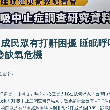
5成民眾有打鼾困擾 睡眠呼
發缺氧危機
o企劃部
打鼾是「睡得香」嗎？小心這是大腦在缺氧求救！台灣睡
次睡眠呼吸中止症調查研究結果，數據顯示全台有 49.6%
4% 的民眾曾在開車或騎車時感到非常想睡或差點睡著，顯