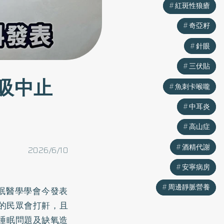
紅斑性狼瘡
紅斑性狼瘡
奇亞籽
奇亞籽
針眼
針眼
三伏貼
三伏貼
吸中止
魚刺卡喉嚨
魚刺卡喉嚨
中耳炎
中耳炎
高山症
高山症
酒精代謝
酒精代謝
2026/6/10
安寧病房
安寧病房
周邊靜脈營養
周邊靜脈營養
眠醫學學會今發表
 的民眾會打鼾，且
見睡眠問題及缺氧造