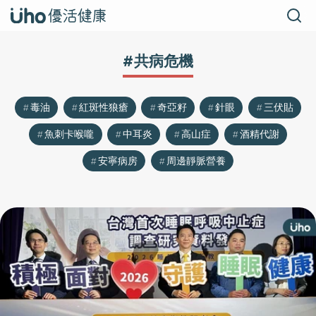
#共病危機
毒油
紅斑性狼瘡
奇亞籽
針眼
三伏貼
魚刺卡喉嚨
中耳炎
高山症
酒精代謝
安寧病房
周邊靜脈營養