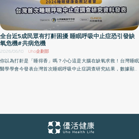
全台近5成民眾有打鼾困擾 睡眠呼吸中止症恐引發缺
氧危機#共病危機
2026/06/10
Uho企劃部
你以為打鼾是「睡得香」嗎？小心這是大腦在缺氧求救！台灣睡眠
醫學學會今發表台灣首次睡眠呼吸中止症調查研究結果，數據顯示
全台有 49.6% 的民眾會打鼾，且有 14% 的民眾曾在開車或騎車時感
到非常想睡或差點睡著，顯見睡眠問題及缺氧造成的睡眠呼吸中止
症已成為嚴重的健康與公共安全隱憂。台灣睡眠醫學學會理事長莊
立邦表示，透過這項首次進行的調查研究，學會希望能精準掌握台
灣人的睡眠健康現況，呼籲大眾正視打鼾背後隱藏的缺氧威脅。 數
據揭露認知盲點：高滿意度背後的「嗜睡」警訊與共病危機 台灣睡
眠醫學學會秘書長蔡明劭醫師表示，打鼾的人睡覺時呼吸道反覆阻
塞、覺醒，重度患者整晚缺氧可達數百次，不僅是健康問題，也影