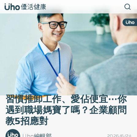
習慣推卸工作、愛佔便宜⋯你
遇到職場媽寶了嗎？企業顧問
教5招應對
Uho編輯部
2026/6/24