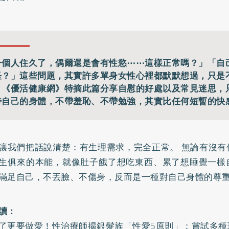
一個人住久了，偶爾還是會有性慾⋯⋯這樣正常嗎？」「自
怪？」這些問題，其實許多單身女性心裡都默默想過，只是
。《優活健康網》特摘此篇分享自慰的好處以及常見迷思，
待自己的身體，不帶羞恥、不帶勉強，其實比任何短暫的快
讓我們把話說清楚：有生理需求，完全正常。 無論有沒有
生俱來的本能，就像肚子餓了想吃東西、累了想睡覺一樣
滿足自己，不丟臉、不傷身，反而是一種對自己身體的尊
讀：
了更要做愛！性治療師揭銀髮族「性愛5原則」：嘗試多種