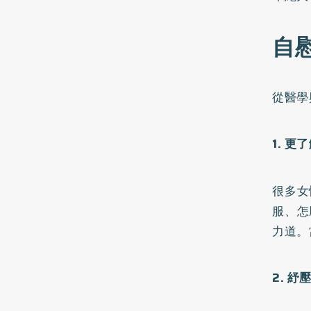
自
從醫學
1. 
很多女
服、怎
力道。
2. 