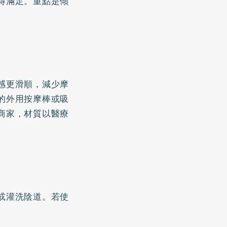
得滿足。重點是傾
感更滑順，減少摩
的外用按摩棒或吸
商家，材質以醫療
或灌洗陰道。若使
。