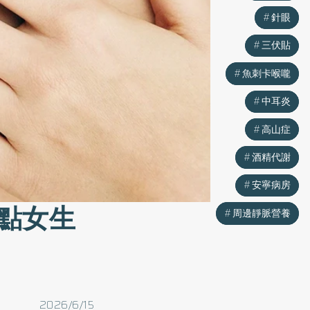
針眼
針眼
三伏貼
三伏貼
魚刺卡喉嚨
魚刺卡喉嚨
中耳炎
中耳炎
高山症
高山症
酒精代謝
酒精代謝
安寧病房
安寧病房
點女生
周邊靜脈營養
周邊靜脈營養
2026/6/15