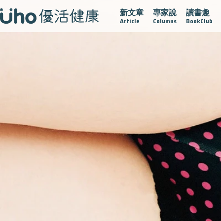
新文章
專家說
讀書趣
疫情保衛戰
再生醫學
愛的未來視
認識攝護腺肥大
Article
Columns
BookClub