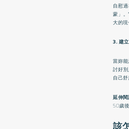
自慰過
蒙」。
大的現
3. 
當妳能
討好別
自己舒
延伸閱
50歲
該