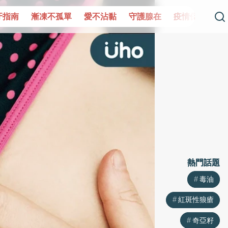
單
愛不沾黏
守護腺在
疫情保衛戰
再生醫學
愛的未
熱門話題
熱門話題
毒油
毒油
紅斑性狼瘡
紅斑性狼瘡
奇亞籽
奇亞籽