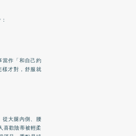
考：
事當作「和自己約
怎樣才對，舒服就
，從大腿內側、腰
人喜歡陰蒂被輕柔