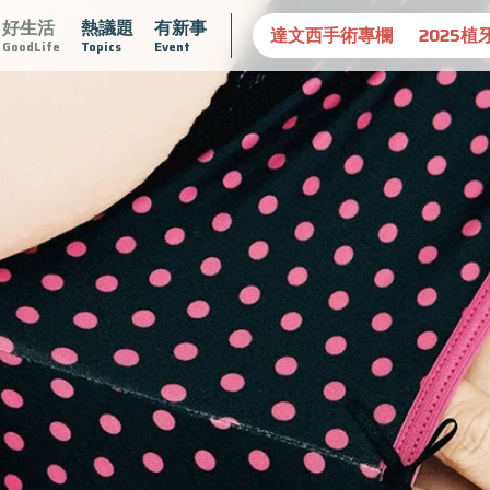
好生活
熱議題
有新事
守護骨骼健康
達文西手術專欄
2025植牙指南
漸凍不孤
GoodLife
Topics
Event