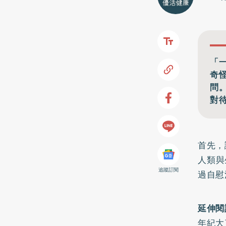
「
奇
問
對
首先，
人類與
追蹤訂閱
過自慰
延伸閱
年紀大