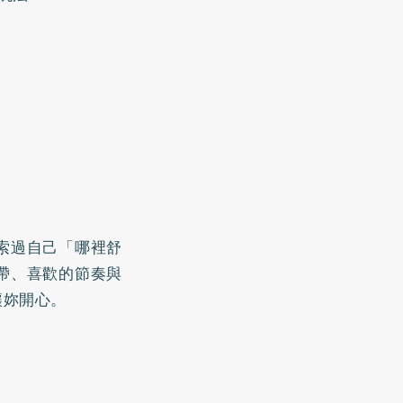
索過自己「哪裡舒
帶、喜歡的節奏與
讓妳開心。