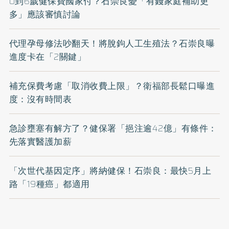
0到6歲健保費國家付？石崇良憂「有錢家庭補助更
多」應該審慎討論
代理孕母修法吵翻天！將脫鉤人工生殖法？石崇良曝
進度卡在「2關鍵」
補充保費考慮「取消收費上限」？衛福部長鬆口曝進
度：沒有時間表
急診壅塞有解方了？健保署「挹注逾42億」有條件：
先落實醫護加薪
「次世代基因定序」將納健保！石崇良：最快5月上
路「19種癌」都適用