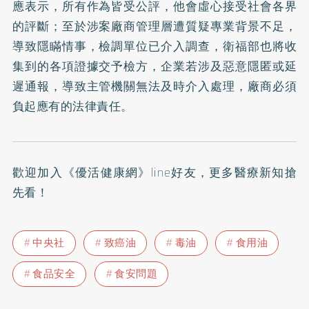
應表示，所有作為皆受公評，他會虛心接受社會各界
的評斷；至於涉案廠商管理層遭質疑專業背景不足，
導致隱瞞情事，檢調單位已介入調查，衛福部也將收
集到的各項證據交予檢方，企業若涉及惡意隱匿或延
遲通報，導致主管機關無法及時介入處理，廠商必須
負起應有的法律責任。
歡迎加入
《優活健康網》line好友
，更多醫療新知搶
先看！
中央社
致癌油
毒油
食用油
食品安全
食安問題