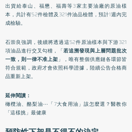
出貨給泰山、福懋、福壽等3家主要油廠的原油樣
本，共計有52件檢體及321件油品檢體，預計1週內完
成檢驗。
石崇良強調，後續將透過這52件原油樣本與下游321
項油品進行交叉勾稽，「
若追溯發現與上層問題批次
一致，則一律不准上架
」，唯有整個供應鏈各環節皆
符合規範，政府才會依照科學證據，陸續公告合格商
品重新上架。
延伸閱讀：
橄欖油、酪梨油⋯「7大食用油」該怎麼選？醫教你
「這樣挑」最健康
預防性下架是不得不的決定