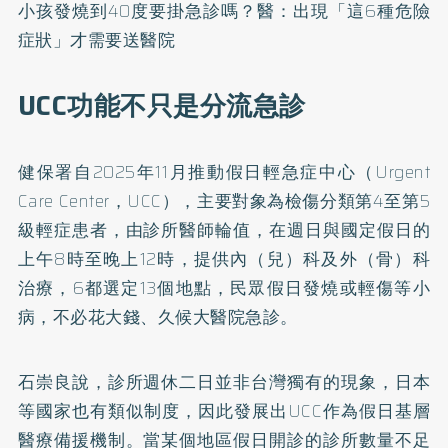
小孩發燒到40度要掛急診嗎？醫：出現「這6種危險
症狀」才需要送醫院
UCC功能不只是分流急診
健保署自2025年11月推動
假日輕急症中心
（Urgent
Care Center，UCC），主要對象為檢傷分類第4至第5
級輕症患者，由診所醫師輪值，在週日與國定假日的
上午8時至晚上12時，提供內（兒）科及外（骨）科
治療，6都選定13個地點，民眾假日發燒或輕傷等小
病，不必花大錢、久候大醫院急診。
石崇良說，診所週休二日並非台灣獨有的現象，日本
等國家也有類似制度，因此發展出UCC作為假日基層
醫療備援機制。當某個地區假日開診的診所數量不足