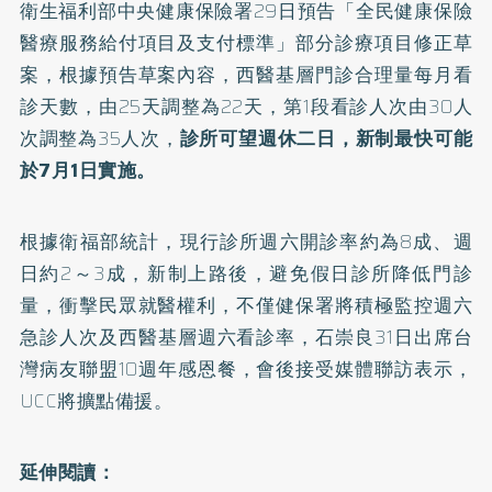
衛生福利部中央健康保險署29日預告「
全民健康保險
醫療服務給付項目及支付標準
」部分診療項目修正草
案，根據預告草案內容，西醫基層門診合理量每月看
診天數，由25天調整為22天，第1段看診人次由30人
次調整為35人次，
診所可望週休二日，新制最快可能
於7月1日實施。
根據衛福部統計，現行診所週六開診率約為8成、週
日約2～3成，新制上路後，避免假日診所降低門診
量，衝擊民眾就醫權利，不僅健保署將積極監控週六
急診人次及西醫基層週六看診率，石崇良31日出席台
灣病友聯盟10週年感恩餐，會後接受媒體聯訪表示，
UCC將擴點備援。
延伸閱讀：