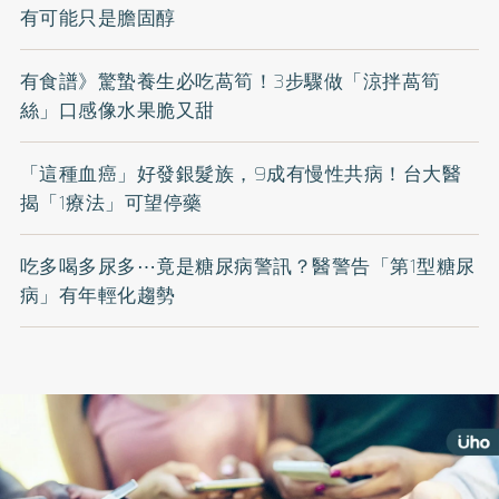
有可能只是膽固醇
有食譜》驚蟄養生必吃萵筍！3步驟做「涼拌萵筍
絲」口感像水果脆又甜
「這種血癌」好發銀髮族，9成有慢性共病！台大醫
揭「1療法」可望停藥
吃多喝多尿多⋯竟是糖尿病警訊？醫警告「第1型糖尿
病」有年輕化趨勢