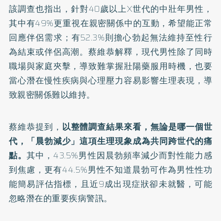
該調查也指出，針對40歲以上X世代的中壯年男性，
其中有49%更重視在親密關係中的互動，希望能正常
回應伴侶需求；有52.3%則擔心勃起無法維持至性行
為結束或伴侶高潮。蔡維恭解釋，現代男性除了同時
職場與家庭夾擊，導致難掌握壯陽藥服用時機，也要
當心潛在慢性疾病與心理壓力容易影響生理表現，導
致親密關係難以維持。
蔡維恭提到，
以整體調查結果來看，無論是哪一個世
代，「晨勃減少」這項生理現象成為共同跨世代的痛
點。
其中，43.5%男性因晨勃頻率減少而對性能力感
到焦慮，更有44.5%男性不知道晨勃可作為男性性功
能簡易評估指標，且近9成出現症狀卻未就醫，可能
忽略潛在的重要疾病警訊。