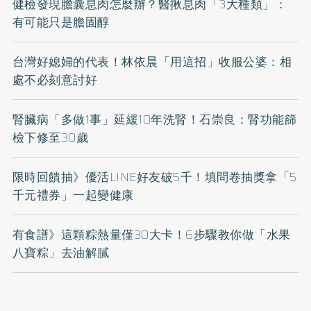
健檢發現膽囊息肉怎麼辦？醫揪息肉「3大種類」：
有可能只是膽固醇
台灣好媳婦的代表！林依晨「用這招」收服公婆：相
處不必刻意討好
腎臟病「多做1事」延緩10年洗腎！石崇良：腎功能篩
檢下修至30歲
限時回饋抽》優活LINE好友破5千！填問卷抽獎拿「5
千元禮券」一起變健康
有食譜》這顆粽熱量僅30大卡！6步驟教你做「水果
八寶粽」去油解膩