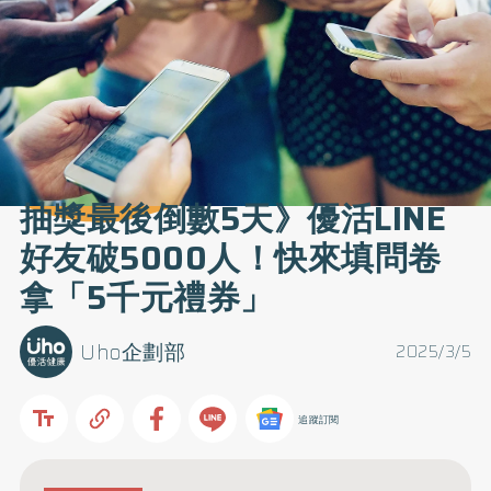
抽獎最後倒數5天》優活LINE
好友破5000人！快來填問卷
拿「5千元禮券」
Uho企劃部
2025/3/5
追蹤訂閱