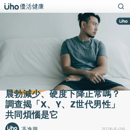
晨勃減少、硬度下降正常嗎？
調查揭「X、Y、Z世代男性」
共同煩惱是它
馮逸華
2026/5/28