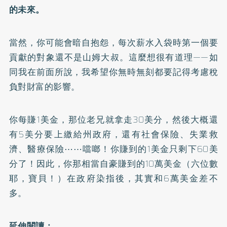
的未來。
當然，你可能會暗自抱怨，每次薪水入袋時第一個要
貢獻的對象還不是山姆大叔。這麼想很有道理——如
同我在前面所說，我希望你無時無刻都要記得考慮稅
負對財富的影響。
你每賺1美金，那位老兄就拿走30美分，然後大概還
有5美分要上繳給州政府，還有社會保險、失業救
濟、醫療保險⋯⋯噹啷！你賺到的1美金只剩下60美
分了！因此，你那相當自豪賺到的10萬美金（六位數
耶，寶貝！）在政府染指後，其實和6萬美金差不
多。
延伸閱讀：