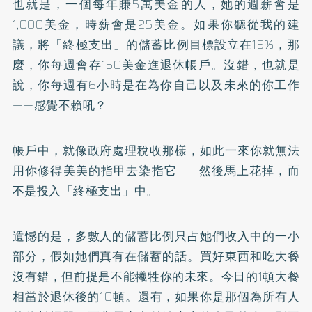
也就是，一個每年賺5萬美金的人，她的週薪會是
1,000美金，時薪會是25美金。如果你聽從我的建
議，將「終極支出」的儲蓄比例目標設立在15%，那
麼，你每週會存150美金進退休帳戶。沒錯，也就是
說，你每週有6小時是在為你自己以及未來的你工作
——感覺不賴吼？
帳戶中，就像政府處理稅收那樣，如此一來你就無法
用你修得美美的指甲去染指它——然後馬上花掉，而
不是投入「終極支出」中。
遺憾的是，多數人的儲蓄比例只占她們收入中的一小
部分，假如她們真有在儲蓄的話。買好東西和吃大餐
沒有錯，但前提是不能犧牲你的未來。今日的1頓大餐
相當於退休後的10頓。還有，如果你是那個為所有人