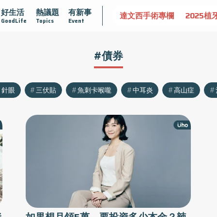
好生活
熱議題
有新事
認識攝護腺肥大
守護骨骼健康
達文西手術專欄
2025植
GoodLife
Topics
Event
#債券
針眼
三伏貼
魚刺卡喉嚨
中耳炎
高山症
資
如果想月領5萬，要投資多少本金？辣