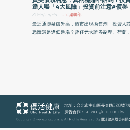
達人曝「4大風險」投資前注意#債券
2026/05/25
Uho編輯部
最近通膨疑慮升高，債市出現拋售潮，投資人
恐慌還是逢低進場？曾任元大證券副理、荷蘭
行協理、蘇格蘭皇家銀行協理與澳盛銀行董事
於金融機構服務近14年，自媒體人郭雅芸（辣
Shania）於《存債致富》一書中，深入了解債
投資的核心觀念、探尋債券與股票的平衡術，
讀者在這波經濟浪潮中找到保值、增值的最佳
略。以下為原書摘文：
地址：台北市中山區長春路328號7
廣告合作：
service@uho.com.tw
Copyright © www.uho.com.tw All Rights Reserved By 優活健康股份有