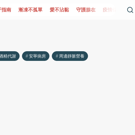
牙指南
漸凍不孤單
愛不沾黏
守護腺在
疫情保衛戰
酒精代謝
安寧病房
周邊靜脈營養