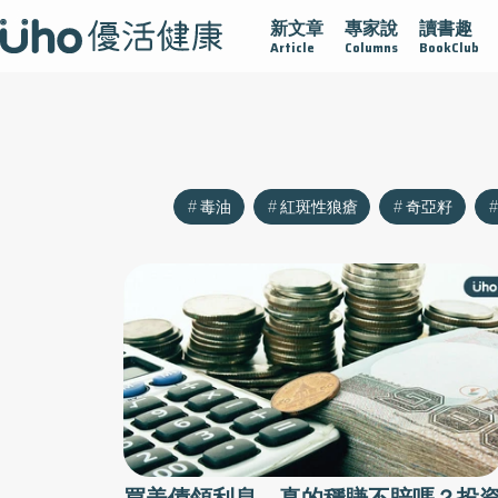
新文章
專家說
讀書趣
沾黏
守護腺在
疫情保衛戰
再生醫學
愛的未來視
Article
Columns
BookClub
毒油
紅斑性狼瘡
奇亞籽
買美債領利息，真的穩賺不賠嗎？投