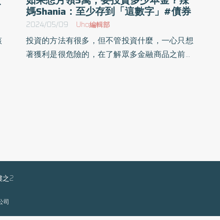
媽Shania：至少存到「這數字」#債券
2024/05/09
Uho編輯部
該
投資的方法有很多，但不管投資什麼，一心只想
銀
著獲利是很危險的，在了解眾多金融商品之前，
，
你更應該了解的是你自己。曾任元大證券副理，
媽
於金融機構服務近14年，出版過11本暢銷著作的
券
自媒體人郭雅芸（辣媽Shania）於《存債致富》
讓
一書中，將債券的複雜概念化繁為簡，帶領領讀
策
者了解債券投資的核心觀念。以下為原書摘文：
樓之2
限公司