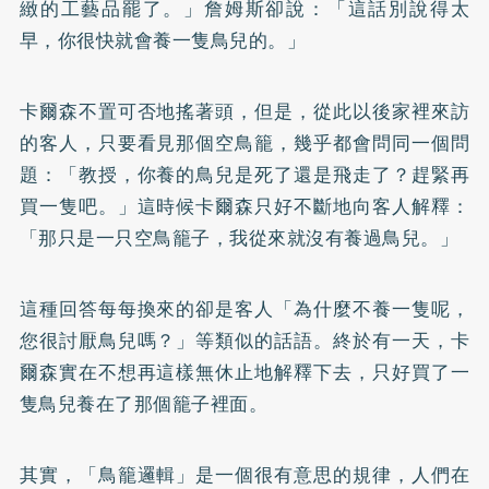
緻的工藝品罷了。」詹姆斯卻說：「這話別說得太
早，你很快就會養一隻鳥兒的。」
卡爾森不置可否地搖著頭，但是，從此以後家裡來訪
的客人，只要看見那個空鳥籠，幾乎都會問同一個問
題：「教授，你養的鳥兒是死了還是飛走了？趕緊再
買一隻吧。」這時候卡爾森只好不斷地向客人解釋：
「那只是一只空鳥籠子，我從來就沒有養過鳥兒。」
這種回答每每換來的卻是客人「為什麼不養一隻呢，
您很討厭鳥兒嗎？」等類似的話語。終於有一天，卡
爾森實在不想再這樣無休止地解釋下去，只好買了一
隻鳥兒養在了那個籠子裡面。
其實，「鳥籠邏輯」是一個很有意思的規律，人們在