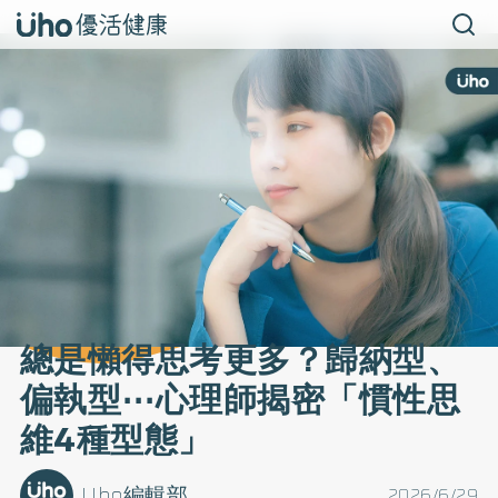
總是懶得思考更多？歸納型、
偏執型⋯心理師揭密「慣性思
維4種型態」
Uho編輯部
2026/6/29