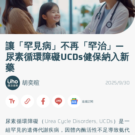
讓「罕見病」不再「罕治」—
尿素循環障礙UCDs健保納入新
藥
胡奕暄
2025/9/30
追蹤訂閱
尿素循環障礙（Urea Cycle Disorders, UCDs）是一
組罕見的遺傳代謝疾病，因體內酶活性不足導致氨代