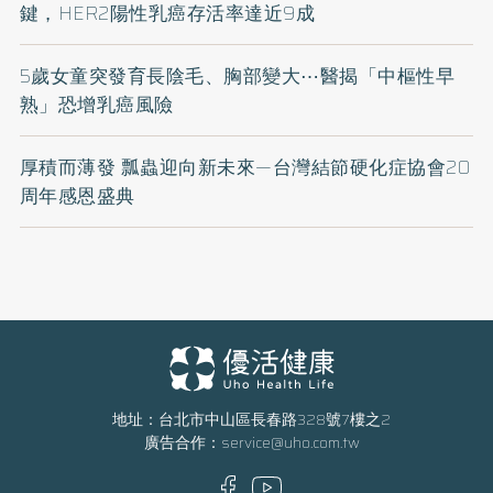
鍵，HER2陽性乳癌存活率達近9成
5歲女童突發育長陰毛、胸部變大⋯醫揭「中樞性早
熟」恐增乳癌風險
厚積而薄發 瓢蟲迎向新未來—台灣結節硬化症協會20
周年感恩盛典
地址：台北市中山區長春路328號7樓之2
廣告合作：
service@uho.com.tw