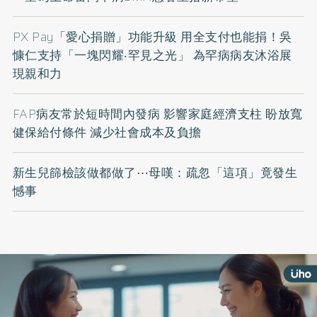
PX Pay「愛心捐贈」功能升級 用全支付也能捐！吳
慷仁支持「一塊閃耀‧罕見之光」 為罕病病友沐浴展
現親和力
FAP病友常於短時間內發病 影響家庭經濟支柱 盼放寬
健保給付條件 減少社會成本及負擔
新生兒篩檢該做都做了⋯母嘆：疏忽「這項」竟發生
憾事