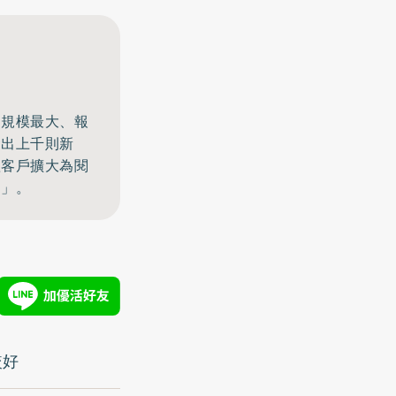
、規模最大、報
發出上千則新
體客戶擴大為閱
窗」。
較好