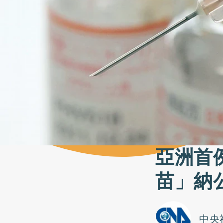
亞洲首
苗」納
中央