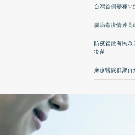
台灣首例變種M
腸病毒疫情達高
防疫鬆散有民眾
疫苗
麻疹醫院群聚再