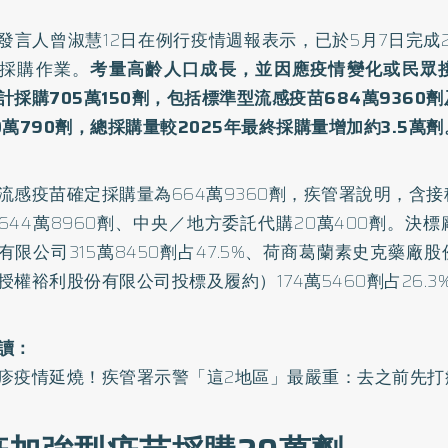
發言人曾淑慧12日在例行疫情週報表示，已於5月7日完成2
採購作業。
考量高齡人口成長，並因應疫情變化或民眾
計採購705萬150劑，包括標準型流感疫苗684萬9360
0萬790劑，總採購量較2025年最終採購量增加約3.5萬劑
流感疫苗確定採購量為664萬9360劑，疾管署說明，含
644萬8960劑、中央／地方委託代購20萬400劑。決
有限公司315萬8450劑占47.5%、荷商葛蘭素史克藥廠
授權裕利股份有限公司投標及履約）174萬5460劑占26.3
讀：
疹疫情延燒！疾管署示警「這2地區」最嚴重：去之前先打