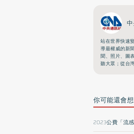
中
站在世界快速
導最權威的新
聞、照片、圖
聽大眾；從台
你可能還會想
2023公費「