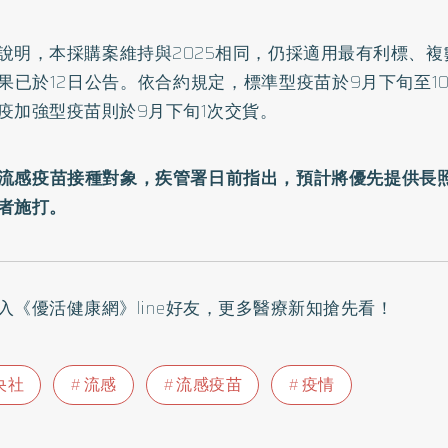
說明，本採購案維持與2025相同，仍採適用最有利標、
果已於12日公告。依合約規定，標準型疫苗於9月下旬至1
疫加強型疫苗則於9月下旬1次交貨。
流感疫苗接種對象，疾管署日前指出，預計將優先提供長照
者施打。
入
《優活健康網》line好友
，更多醫療新知搶先看！
央社
流感
流感疫苗
疫情