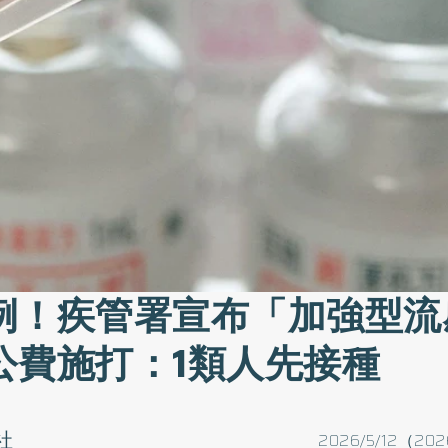
例！疾管署宣布「加強型流
公費施打：1類人先接種
社
2026/5/12（202