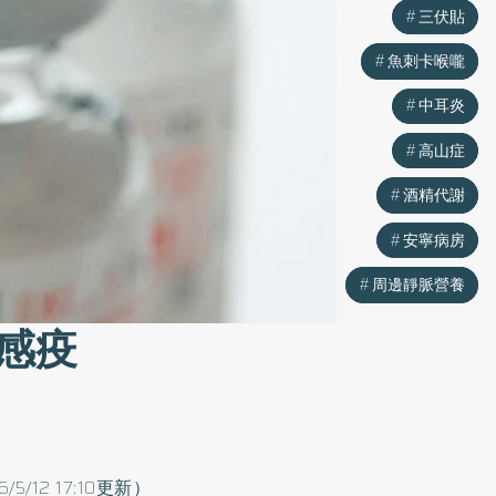
三伏貼
三伏貼
魚刺卡喉嚨
魚刺卡喉嚨
中耳炎
中耳炎
高山症
高山症
酒精代謝
酒精代謝
安寧病房
安寧病房
周邊靜脈營養
周邊靜脈營養
感疫
6/5/12 17:10更新）