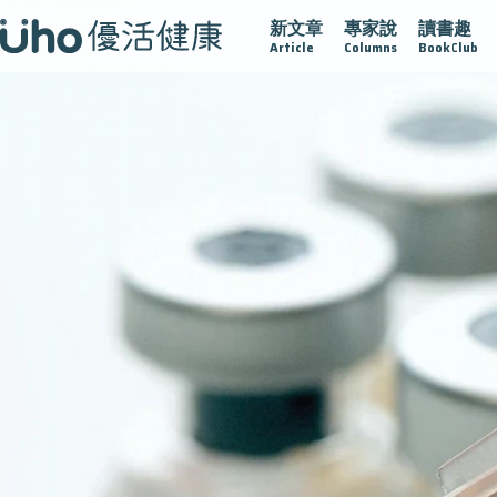
新文章
專家說
讀書趣
疫情保衛戰
再生醫學
愛的未來視
認識攝護腺肥大
Article
Columns
BookClub