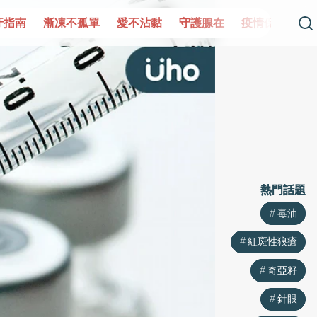
單
愛不沾黏
守護腺在
疫情保衛戰
再生醫學
愛的未
熱門話題
熱門話題
毒油
毒油
紅斑性狼瘡
紅斑性狼瘡
奇亞籽
奇亞籽
針眼
針眼