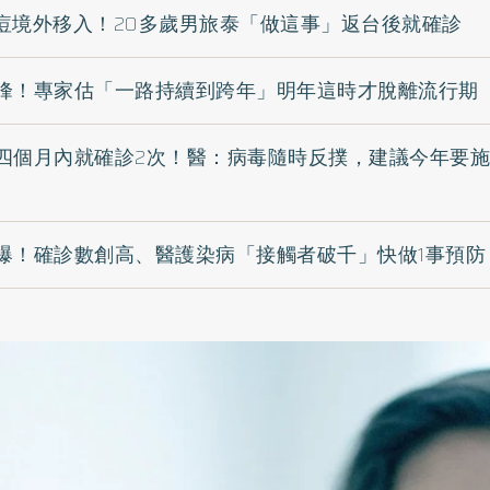
痘境外移入！20多歲男旅泰「做這事」返台後就確診
峰！專家估「一路持續到跨年」明年這時才脫離流行期
四個月內就確診2次！醫：病毒隨時反撲，建議今年要
爆！確診數創高、醫護染病「接觸者破千」快做1事預防