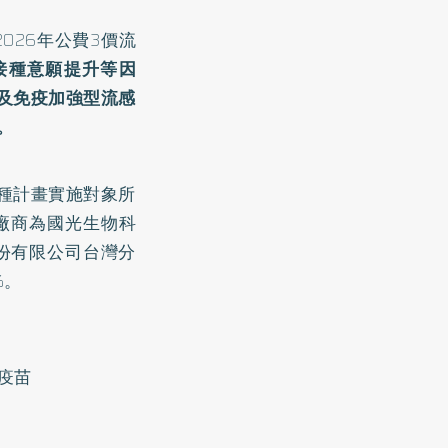
026年公費3價
流
接種意願提升等因
劑及免疫加強型流感
。
接種計畫實施對象所
標廠商為國光生物科
股份有限公司台灣分
%。
疫苗