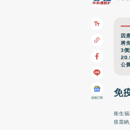
因
將
3
2
公
免
追蹤訂閱
衛生福
疫苗納