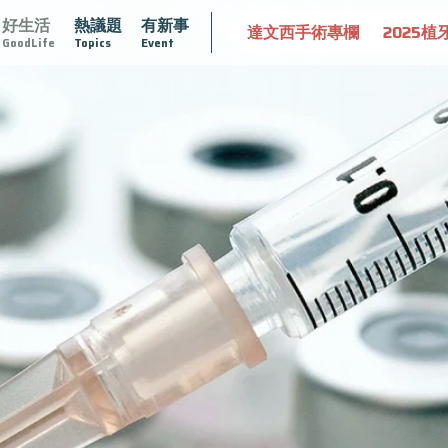
好生活
熱議題
有新事
守護骨骼健康
達文西手術專欄
2025植牙指南
漸凍不孤
GoodLife
Topics
Event