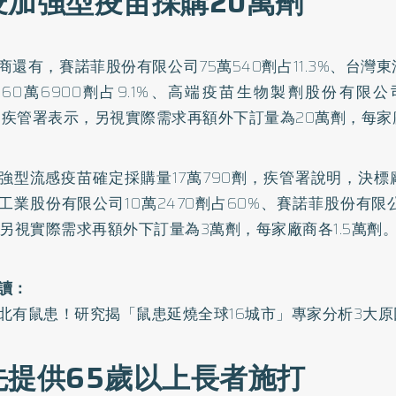
疫加強型疫苗採購20萬劑
商還有，賽諾菲股份有限公司75萬540劑占11.3%、台灣
60萬6900劑占9.1%、高端疫苗生物製劑股份有限公司
%。疾管署表示，另視實際需求再額外下訂量為20萬劑，每家
強型流感疫苗確定採購量17萬790劑，疾管署說明，決
工業股份有限公司10萬2470劑占60%、賽諾菲股份有限公
，另視實際需求再額外下訂量為3萬劑，每家廠商各1.5萬劑
讀：
北有鼠患！研究揭「鼠患延燒全球16城市」專家分析3大原
先提供65歲以上長者施打