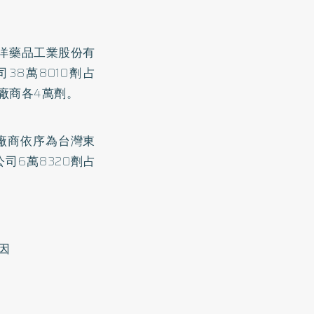
東洋藥品工業股份有
38萬8010劑占
廠商各4萬劑。
標廠商依序為台灣東
司6萬8320劑占
。
因