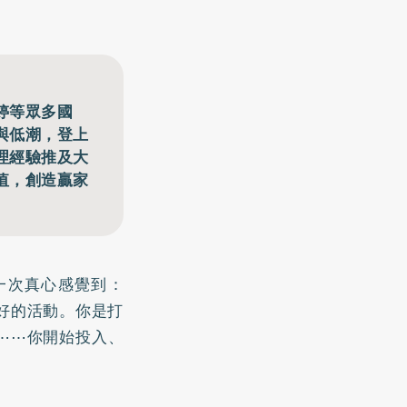
婷等眾多國
與低潮，登上
理經驗推及大
值，創造贏家
一次真心感覺到：
好的活動。你是打
⋯⋯你開始投入、