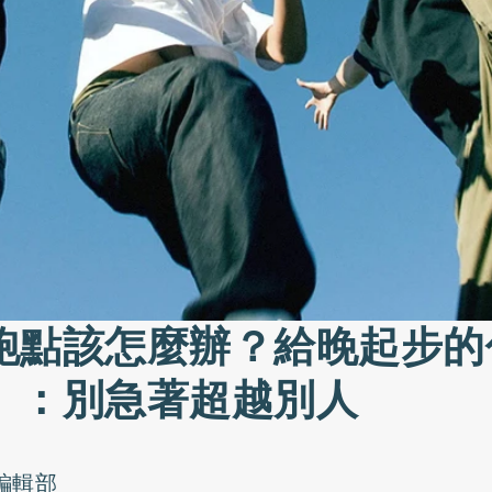
跑點該怎麼辦？給晚起步的
」：別急著超越別人
o編輯部