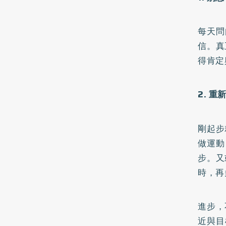
每天問
信。真
得肯定
2. 
剛起步
做運動
步。又
時，再
進步，
近與目