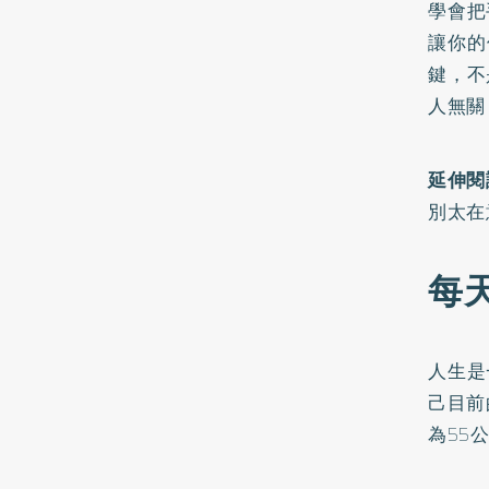
學會把
讓你的
鍵，不
人無關
延伸閱
別太在
每
人生是
己目前
為55