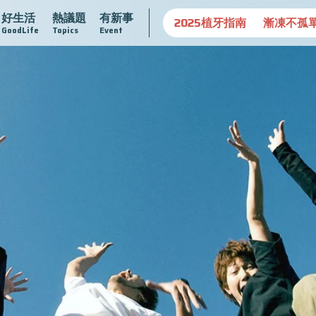
好生活
熱議題
有新事
守護骨骼健康
達文西手術專欄
2025植牙指南
漸凍不孤
GoodLife
Topics
Event