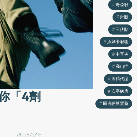
奇亞籽
奇亞籽
針眼
針眼
三伏貼
三伏貼
魚刺卡喉嚨
魚刺卡喉嚨
中耳炎
中耳炎
高山症
高山症
酒精代謝
酒精代謝
你「4劑
安寧病房
安寧病房
周邊靜脈營養
周邊靜脈營養
2026/5/18