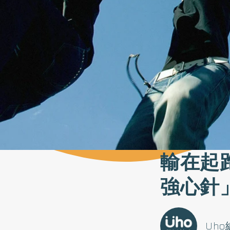
輸在起
強心針
Uh