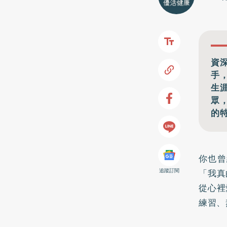
資
手
生
眾
的
你也曾
「我真
追蹤訂閱
從心裡
練習、