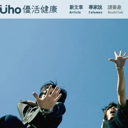
新文章
專家說
讀書趣
疫情保衛戰
再生醫學
愛的未來視
認識攝護腺肥大
Article
Columns
BookClub