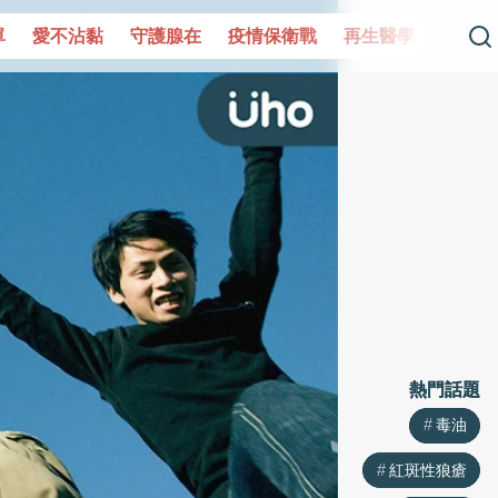
單
愛不沾黏
守護腺在
疫情保衛戰
再生醫學
愛的未
熱門話題
熱門話題
毒油
毒油
紅斑性狼瘡
紅斑性狼瘡