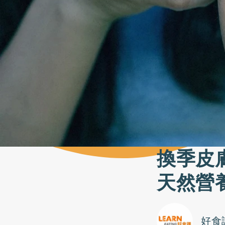
換季皮
天然營
好食