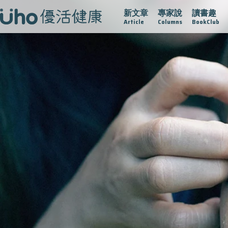
新文章
專家說
讀書趣
疫情保衛戰
再生醫學
愛的未來視
認識攝護腺肥大
Article
Columns
BookClub