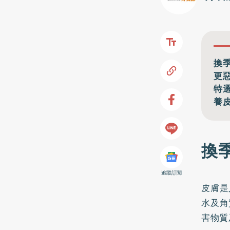
換
更
特
養
換
追蹤訂閱
皮膚是
水及角
害物質