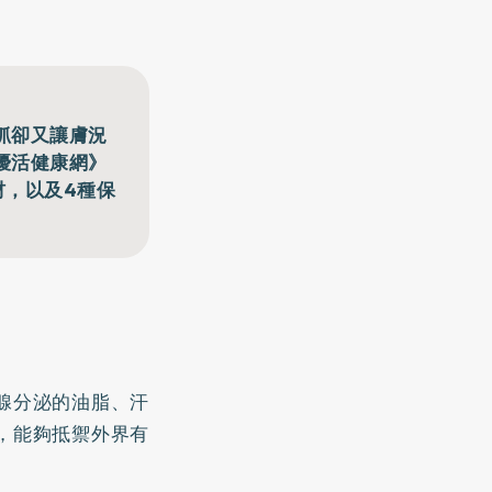
抓卻又讓膚況
優活健康網》
材，以及4種保
腺分泌的油脂、汗
，能夠抵禦外界有