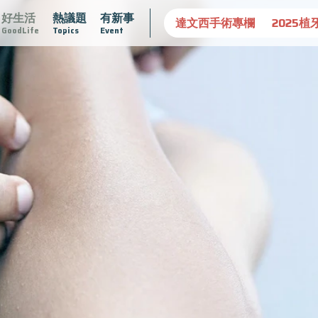
好生活
熱議題
有新事
守護骨骼健康
達文西手術專欄
2025植牙指南
漸凍不孤
GoodLife
Topics
Event