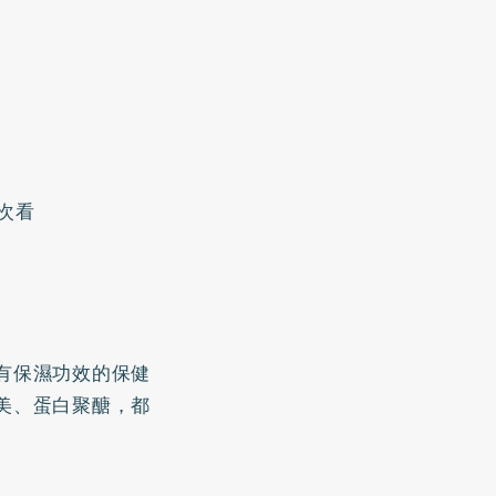
次看
有保濕功效的保健
美、蛋白聚醣，都