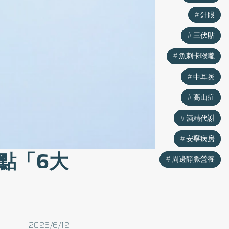
針眼
針眼
三伏貼
三伏貼
魚刺卡喉嚨
魚刺卡喉嚨
中耳炎
中耳炎
高山症
高山症
酒精代謝
酒精代謝
安寧病房
安寧病房
點「6大
周邊靜脈營養
周邊靜脈營養
2026/6/12