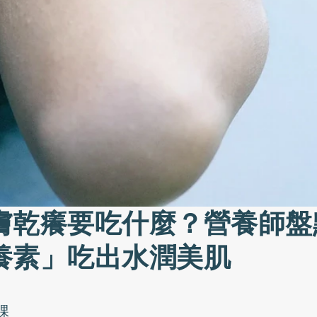
膚乾癢要吃什麼？營養師盤
養素」吃出水潤美肌
課