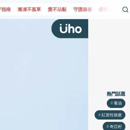
單
愛不沾黏
守護腺在
疫情保衛戰
再生醫學
愛的未
熱門話題
熱門話題
毒油
毒油
紅斑性狼瘡
紅斑性狼瘡
奇亞籽
奇亞籽