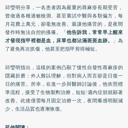
邱瑩明分享，一名患者因為嚴重的蕁麻疹長期受苦，
曾做過各種過敏檢測、甚至嘗試中醫與各類偏方，每
月花費上萬元，卻毫無改善。最讓他痛苦的，是夜間
發作時無法自控的搔癢。「
他告訴我，常常早上醒來
才發現指甲裡都是血，床單也都沾滿斑斑血跡。
」為
了避免再次抓傷，他甚至把指甲剪得極短。
邱瑩明指出，這樣的案例凸顯了慢性自發性蕁麻疹的
隱藏折磨：外人難以理解，但對病人而言卻是日復一
日的痛苦。所幸，在進一步與醫師討論後，他依照標
準流程，接受了生物製劑治療，短短1週內症狀就顯著
改善。此後僅需每月固定治療一次，夜間癢感明顯減
少，生活品質也逐漸恢復。
延伸閱讀：