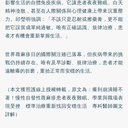
影響生活的自體免疫疾病。它讓患者夜夜難眠、白天
精神渙散，甚至在人際關係與心理健康上帶來沉重壓
力。邱瑩明強調：「不該只是忍耐或擦藥膏，更不能
把它誤當成單純過敏。唯有正確認識、規律治療，患
者才有機會重新掌握生活。」
世界蕁麻疹日的國際關注雖已落幕，但疾病帶來的挑
戰仍持續存在。唯有及早診斷、規律治療，患者才能
遠離癢的折磨，重拾正常而安穩的生活。
（本文獲照護線上授權轉載，原文為：
癢到崩潰睡不
著！慢性自發性蕁麻疹患者夜夜難眠、學業與職場表
現受挫 標準治療重新找回安穩生活 專科醫師圖文
詳解
）