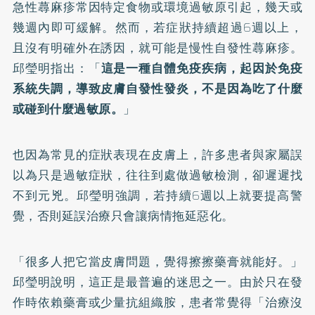
急性蕁麻疹常因特定食物或環境過敏原引起，幾天或
幾週內即可緩解。然而，若症狀持續超過6週以上，
且沒有明確外在誘因，就可能是慢性自發性蕁麻疹。
邱瑩明指出：「
這是一種自體免疫疾病，起因於免疫
系統失調，導致皮膚自發性發炎，不是因為吃了什麼
或碰到什麼過敏原。
」
也因為常見的症狀表現在皮膚上，許多患者與家屬誤
以為只是過敏症狀，往往到處做過敏檢測，卻遲遲找
不到元兇。邱瑩明強調，若持續6週以上就要提高警
覺，否則延誤治療只會讓病情拖延惡化。
「很多人把它當皮膚問題，覺得擦擦藥膏就能好。」
邱瑩明說明，這正是最普遍的迷思之一。由於只在發
作時依賴藥膏或少量抗組織胺，患者常覺得「治療沒