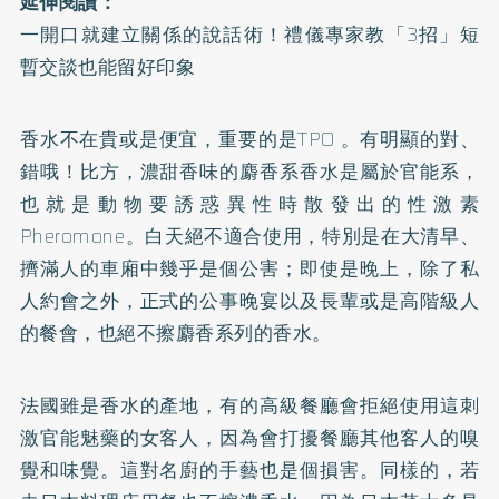
延伸閱讀：
一開口就建立關係的說話術！禮儀專家教「3招」短
暫交談也能留好印象
香水不在貴或是便宜，重要的是TPO 。有明顯的對、
錯哦！比方，濃甜香味的麝香系香水是屬於官能系，
也就是動物要誘惑異性時散發出的性激素
Pheromone。白天絕不適合使用，特別是在大清早、
擠滿人的車廂中幾乎是個公害；即使是晚上，除了私
人約會之外，正式的公事晚宴以及長輩或是高階級人
的餐會，也絕不擦麝香系列的香水。
法國雖是香水的產地，有的高級餐廳會拒絕使用這刺
激官能魅藥的女客人，因為會打擾餐廳其他客人的嗅
覺和味覺。這對名廚的手藝也是個損害。同樣的，若