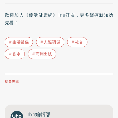
歡迎加入
《優活健康網》line好友
，更多醫療新知搶
先看！
生活禮儀
人際關係
社交
香水
商周出版
影音專區
0809-091-257
立即撥打服務專線
開啟聲音
Uho編輯部