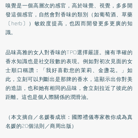
嗅覺是一個高層次的感官，高於味覺、視覺，多多開
發這個感官，自然會對香味的類別（如葡萄酒、草藥
〔herb〕）敏銳度提高，也因而開發更多更廣的知
識。
品味高雅的女人對香味的TPO選擇嚴謹。擁有準確的
香水知識也是社交段數的表現。例如對初次見面的女
士順口稱讚：「我好喜歡您的茉莉、金盞花。」如
此，立刻可以判斷出是那牌的香水，這顯示出你對美
的造詣，也和她有相同的品味，會立刻拉近了彼此的
距離。這也是個人際關係的潤滑油。
（本文摘自／
名媛養成班：國際禮儀專家教你成為真
名媛的20個法則
／商周出版）