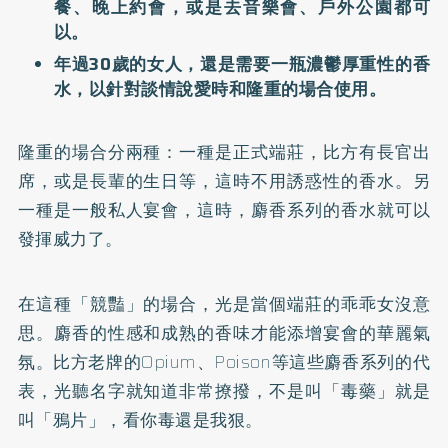
餐、晚上約會，或是去音樂會、戶外公園都可
以。
年過30歲的女人，還是需要一瓶濃鬱厚重性的香
水，以針對談情說愛時和隆重的場合使用。
隆重的場合分兩種：一種是正式端莊，比方有長官出
席，或是長輩的生日等，這時不用誘惑性的香水。另
一種是一般私人宴會，這時，麝香系列的香水就可以
發揮威力了。
在這種「競豔」的場合，光是當個端莊的乖乖女沒意
思。麝香的性感和成熟的香味才能添增宴會的華麗氣
氛。比方老牌的Opium、Poison等這些麝香系列的代
表，光聽名字就知道非常撩撥，不是叫「毒藥」就是
叫「鴉片」，看你毒還是我狠。