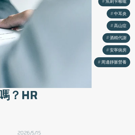
魚刺卡喉嚨
中耳炎
高山症
酒精代謝
安寧病房
周邊靜脈營養
嗎？HR
2026/5/15