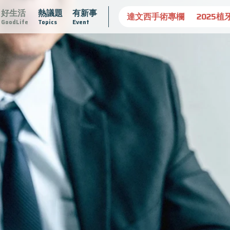
好生活
熱議題
有新事
守護骨骼健康
達文西手術專欄
2025植牙指南
漸凍不孤
GoodLife
Topics
Event