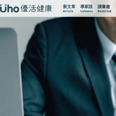
新文章
專家說
讀書趣
疫情保衛戰
再生醫學
愛的未來視
認識攝護腺肥大
Article
Columns
BookClub