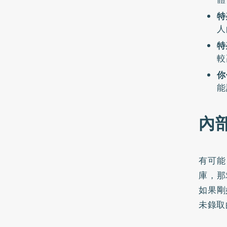
特
人
特
較
你
能
內
有可能
庫，那
如果剛
未錄取