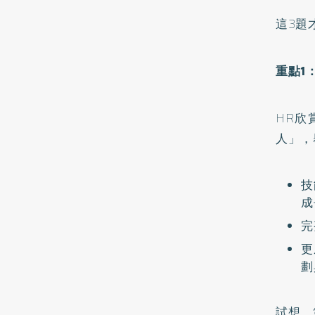
這3題
重點1
HR欣
人」，
技
成
完
更
劃
試想，