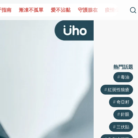
單
愛不沾黏
守護腺在
疫情保衛戰
再生醫學
愛的未
熱門話題
毒油
紅斑性狼瘡
奇亞籽
針眼
三伏貼