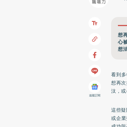
想
心
想
看到多
想再次
汰，或
追蹤訂閱
這些疑
或企業
成功與