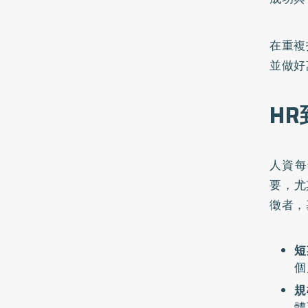
在重複
並做好
H
人資每
要，尤
徵者，
短
個
規
體