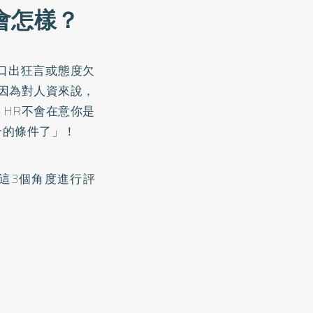
會怎樣？
口出狂言或態度欠
因為對人資來說，
HR不會在意你是
合的條件了」！
這3個角度進行評