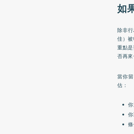
如
除非行
佳）被
重點是
否再來
當你留
估：
你
你
條