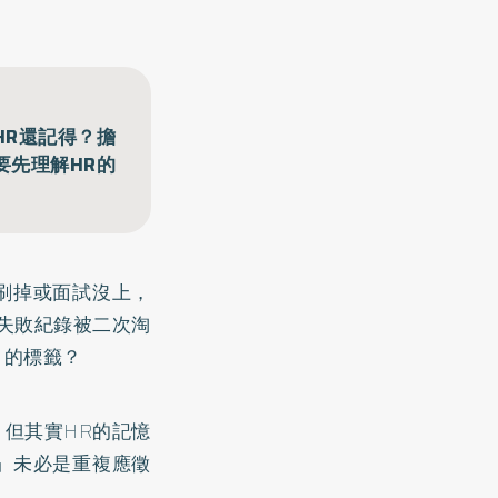
HR還記得？擔
要先理解HR的
刷掉或面試沒上，
失敗紀錄被二次淘
」的標籤？
但其實HR的記憶
」未必是重複應徵