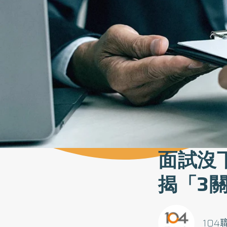
面試沒
揭「3
104