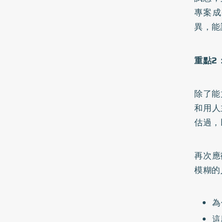
專案成
異，能
重點2
除了能
和用人
估過，
再次應
模糊的
為
這