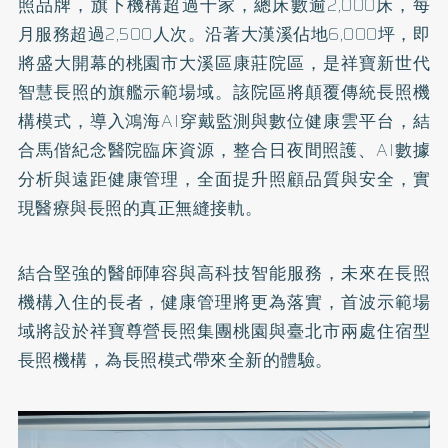
照品牌，旗下機構超過十家，總床數逾2,000床，每
月服務超過2,500人次。沿著大漢溪佔地6,000坪，即
將盛大開幕的桃園市大溪區康莊院區，是祥寶新世代
智慧長照的旗艦示範場域。該院區將顛覆傳統長照機
構模式，導入鴻海AI穿戴監測與數位健康雲平台，結
合馬偕紀念醫院臨床資源，整合日夜間照護、AI數據
分析與遠距健康管理，全面提升照顧品質與安全，實
現醫療與長照的真正無縫接軌。
結合堅強的醫師陣容與高科技智能服務，未來在長照
機構入住的長者，健康管理將更為落實，首波示範場
域將設於祥寶尊營長照集團桃園與臺北市兩處住宿型
長照機構，為長照模式帶來全新的體驗。