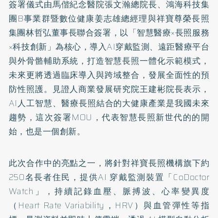
簽署儀式由馬偕紀念醫院張文瀚總院長、鴻海科技集
團B事業群暨數位健康姜志雄總經理與祥寶尊榮長照
集團林哲弘董事長聯合簽署，以「智慧醫療×長照服務
×科技創新」為核心，導入AI穿戴監測、遠距醫療平台
與外骨骼輔助系統，打造智慧長照一體化示範模式，
未來更將透過臨床導入與跨域整合，發展全面性的預
防性照護。見證人商業發展研究院王建彬院長表示，
AI人工智慧、醫療長照結合的大健康產業是我國未來
趨勢，這次簽署MOU，代表智慧長照新世代的的開
始，也是一個創新。
此次合作中的亮點之一，將針對祥寶長照機構旗下約
250名長者住民，提供AI 穿戴監測裝置「CoDoctor
Watch」，持續記錄血壓、脈搏波、心率變異度
（Heart Rate Variability，HRV）與血管彈性等指