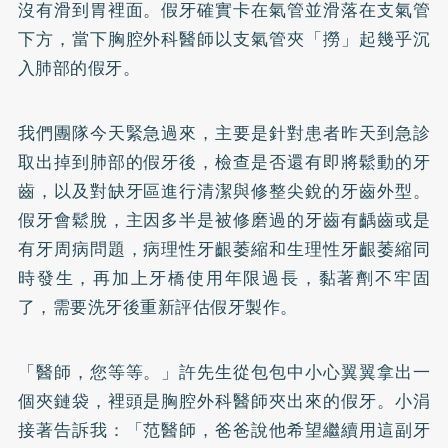
沒有滑到胃裡面。假牙確實卡在氣管並滑落在支氣管
下方，當下胸腔外科醫師以支氣管夾「撈」起幾乎沉
入肺部的假牙。
我們團隊今天緊急過來，主要是針對患者昨天到急診
取出掉到肺部的假牙後，檢查是否還有即將鬆動的牙
齒，以及對缺牙區進行清潔與修整尖銳的牙齒外型。
假牙會鬆脫，主因多半是被修磨過的牙齒有齲齒或是
有牙周病問題，病理性牙齦萎縮和生理性牙齦萎縮同
時發生，再加上牙橋使用年限過長，黏著劑不牢固
了，需要洗牙後重新評估假牙製作。
「醫師，您等等。」許先生從包包中小心翼翼拿出一
個夾鏈袋，裡頭是胸腔外科醫師夾出來的假牙。小涓
接著告訴我：「范醫師，爸爸說他希望繼續用這副牙