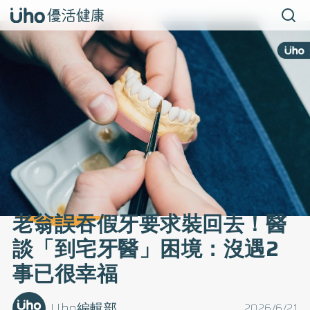
老翁誤吞假牙要求裝回去！醫
談「到宅牙醫」困境：沒遇2
事已很幸福
Uho編輯部
2026/6/21