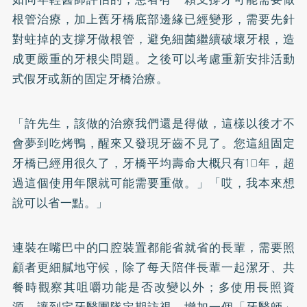
根管治療，加上舊牙橋底部邊緣已經變形，需要先針
對蛀掉的支撐牙做根管，避免細菌繼續破壞牙根，造
成更嚴重的牙根尖問題。之後可以考慮重新安排活動
式假牙或新的固定牙橋治療。
「許先生，該做的治療我們還是得做，這樣以後才不
會夢到吃烤鴨，醒來又發現牙齒不見了。您這組固定
牙橋已經用很久了，牙橋平均壽命大概只有10年，超
過這個使用年限就可能需要重做。」「哎，我本來想
說可以省一點。」
連裝在嘴巴中的口腔裝置都能省就省的長輩，需要照
顧者更細膩地守候，除了每天陪伴長輩一起潔牙、共
餐時觀察其咀嚼功能是否改變以外；多使用長照資