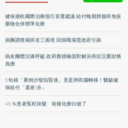
健保接軌國際治療指引首選建議 給付晚期肺腺癌免疫
藥物合併標準化療
病團調查揭癌友三困境 回歸職場需政府引路
病友團體沉痛呼籲 政府應積極面對解決癌症沉重財務
負擔
6旬婦「累倒沙發陷昏迷」竟是肺癌腦轉移！醫籲健
保給付「還差1步」
46％患者冤枉掉髮 術後化療白做了