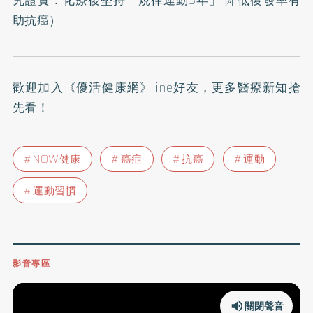
究證實：化療後堅持「規律運動3年」 降低復發率有
助抗癌
）
歡迎加入
《優活健康網》line好友
，更多醫療新知搶
先看！
NOW健康
癌症
抗癌
運動
運動習慣
影音專區
關閉聲音