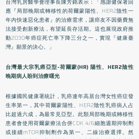
台灣乳房醫學會理事長陳芳銘表示：「感謝健保署回
應『局部晚期或轉移性的荷爾蒙陽性、HER2陰性一
年內快速惡化患者』的治療需求，讓癌友不因藥費無
法接受創新療法，有望延長存活期。這也展現政府推
動2030年癌症死亡率下降三分之一，實現『健康臺
灣』願景的決心。」
台灣最大宗乳癌亞型-
荷爾蒙
(HR)
陽性、
HER2
陰性
晚期病人盼到治療曙光
根據國民健康署統計，乳癌連年高居台灣女性癌症發
生率第一，其中荷爾蒙陽性、HER2陰性乳癌病人占
比超過六成，為最常見亞型。此類局部晚期或轉移性
患者會使用荷爾蒙療法合併CDK 4/6細胞週期抑制劑
或接續mTOR抑制劑作為第一、二線治療選擇。然