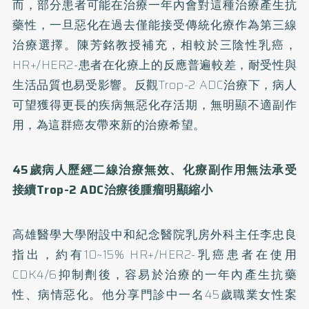
而，部分患者可能在治療一年內會對這種治療產生抗
藥性，一旦惡化在過去僅能接受傳統化療作為第三線
治療選擇。陳芳銘教授補充，相較於三陰性乳癌，
HR+/HER2-患者在化療上的反應普遍較差，耐受性與
生活品質也易受影響。反觀Trop-2 ADC治療下，病人
可望獲得更長的疾病無惡化存活期，無明顯不適副作
用，為這群癌友帶來新的治療希望。
45歲病人歷經二線治療無效、化療副作用無法承受
接續
Trop-2 ADC
治療後腫瘤明顯縮小
高雄醫學大學附設中和紀念醫院乳房外科主任李忠良
指出，約有10~15% HR+/HER2-乳癌患者在使用
CDK4/6抑制劑後，容易於治療的一年內產生抗藥
性、病情惡化。他分享門診中一名45歲職業女性案