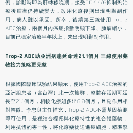
例，診斷時即為肝轉移晚期，接受CDK 4/6抑制劑治
療後腫瘤仍持續變大，改用化療後則出現明顯副作
用，病人難以承受。所幸，後續第三線使用Trop-2
ADC治療，兩個月內癌症指數明顯下降、腫瘤縮小，
目前已穩定治療半年以上，未出現明顯副作用。
Trop-2 ADC助亞洲病患延命達21.1個月
三線使用藥
物接力策略更完整
根據國際臨床試驗結果顯示，使用Trop-2 ADC治療的
亞洲組患者（含台灣）此一次族群，整體存活期可延
長至21.1個月，相較化療組多出8.8個月，且副作用相
對輕微。李忠良主任補充，Trop-2 ADC不需基因檢測
即可使用，是種結合標靶與化療特性的複合體藥物，
利用抗體的專一性，將化療藥物送進癌細胞，精準擊