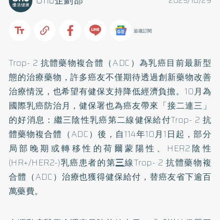
Uho企劃部
2025/10/29
追蹤訂閱
Trop- 2 抗體藥物複合體（ADC）為乳癌目前最新型
態的治療藥物，許多癌友不僅期待透過創新藥物改善
治療情況，也希望有健保支持降低經濟負擔。10月為
國際乳癌防治月，健保署也為癌友帶來「接二連三」
的好消息：繼三陰性乳癌第二線健保給付Trop- 2 抗
體藥物複合體（ADC）後，自114年10月1日起，部分
局部晚期或轉移性的荷爾蒙陽性、HER2陰性
(HR+/HER2-)乳癌患者的第
三
線Trop- 2 抗體藥物複
合體（ADC）治療也獲得健保給付，替癌友省下逾百
萬藥費。