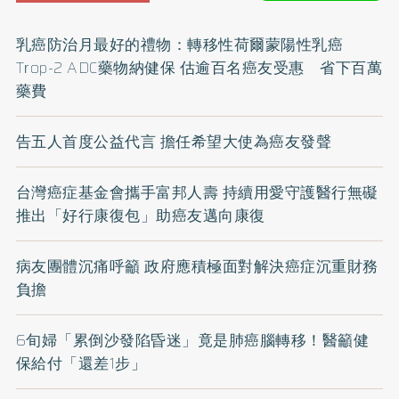
乳癌防治月最好的禮物：轉移性荷爾蒙陽性乳癌
Trop-2 ADC藥物納健保 估逾百名癌友受惠 省下百萬
藥費
告五人首度公益代言 擔任希望大使為癌友發聲
台灣癌症基金會攜手富邦人壽 持續用愛守護醫行無礙
推出「好行康復包」助癌友邁向康復
病友團體沉痛呼籲 政府應積極面對解決癌症沉重財務
負擔
6旬婦「累倒沙發陷昏迷」竟是肺癌腦轉移！醫籲健
保給付「還差1步」