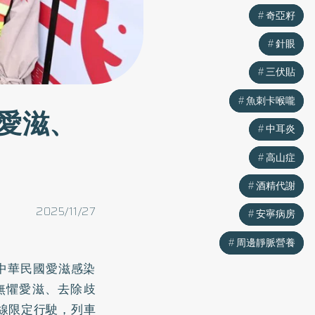
奇亞籽
奇亞籽
針眼
針眼
三伏貼
三伏貼
魚刺卡喉嚨
魚刺卡喉嚨
愛滋、
中耳炎
中耳炎
高山症
高山症
酒精代謝
酒精代謝
2025/11/27
安寧病房
安寧病房
周邊靜脈營養
周邊靜脈營養
人中華民國愛滋感染
造「無懼愛滋、去除歧
南線限定行駛，列車