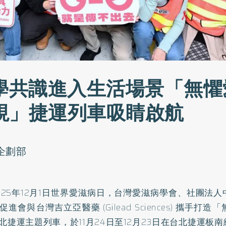
科學共識進入生活場景「無懼
視」捷運列車吸睛啟航
o企劃部
025年12月1日世界愛滋病日，台灣愛滋病學會、社團法
進會與台灣吉立亞醫藥 (Gilead Sciences) 攜手打
北捷運主題列車，於11月24日至12月23日在台北捷運板