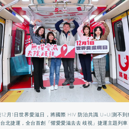
接12月1日世界愛滋日，將國際 HIV 防治共識 U=U(測不
進台北捷運，全台首創「懼愛愛滋去去 歧視」捷運主題列