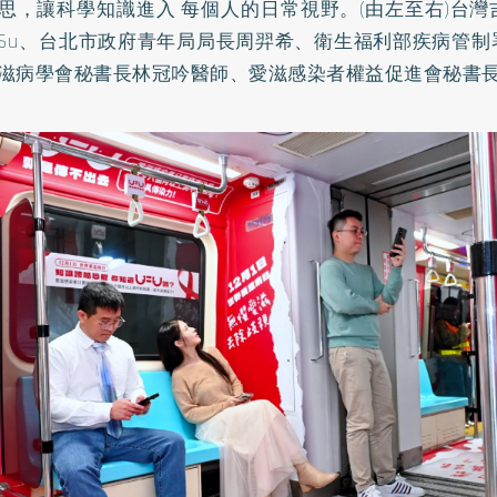
思，讓科學知識進入 每個人的日常視野。(由左至右)台
hy Su、台北市政府青年局局長周羿希、衛生福利部疾病管
滋病學會秘書長林冠吟醫師、愛滋感染者權益促進會秘書