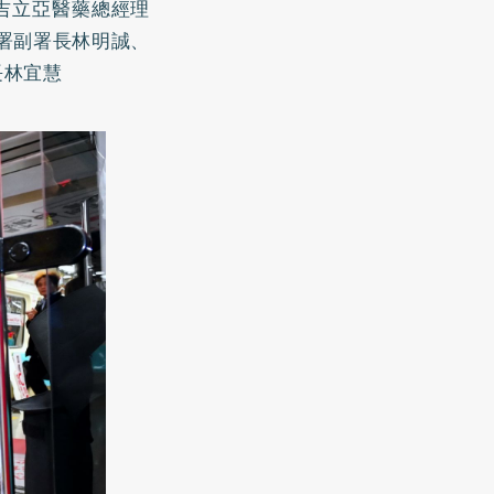
灣吉立亞醫藥總經理
制署副署長林明誠、
長林宜慧