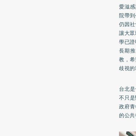
愛滋感
院帶到
仍因社
讓大眾
學已證
長期推
教，希
歧視的
台北是
不只是
政府青
的公共