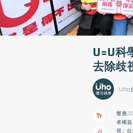
U=U
去除歧
Uh
響應2
者權益促
視」台