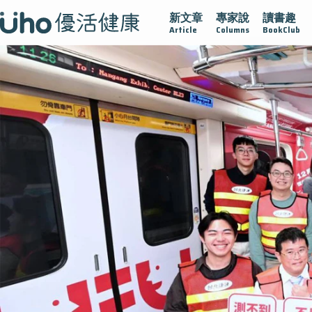
新文章
專家說
讀書趣
在
疫情保衛戰
再生醫學
愛的未來視
認識攝護腺肥大
Article
Columns
BookClub