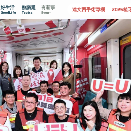
好生活
熱議題
有新事
守護骨骼健康
達文西手術專欄
2025植牙指南
漸凍不
GoodLife
Topics
Event