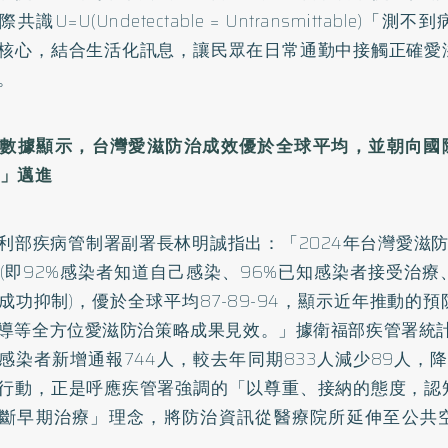
共識U=U(Undetectable = Untransmittable)
核心，結合生活化訊息，讓民眾在日常通勤中接觸正確愛
。
數據顯示，台灣愛滋防治成效優於全球平均，並朝向國際
」
邁進
利部疾病管制署副署長林明誠指出：「2024年台灣愛滋防
95 (即92%感染者知道自己感染、96%已知感染者接受治療
成功抑制)，優於全球平均87-89-94，顯示近年推動的
導等全方位愛滋防治策略成果見效。」據衛福部疾管署統計
感染者新增通報744人，較去年同期833人減少89人，降
行動，正是呼應疾管署強調的「以尊重、接納的態度，認
斷早期治療」理念，將防治資訊從醫療院所延伸至公共