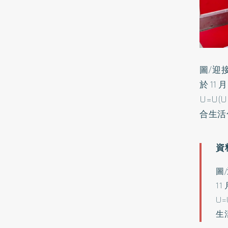
圖/迎
於11
U=U(
合生活
圖
1
U=
生