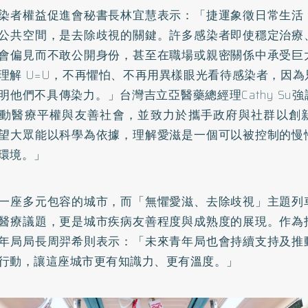
染者權益促進會秘書長林宜慧表示：「捷運象徵日常生活
公共空間，是去除歧視的關鍵。許多感染者即使穩定治療
會偏見而不敢公開身份，甚至在職場或親密關係中承受巨
理解 U=U，不再懼怕、不再用異樣眼光看待感染者，因
明他們不具傳染力。」台灣吉立亞醫藥總經理Cathy Su
動醫療平權與友善社會，並致力於攜手政府與社群以創
望大眾能以科學為依據，理解愛滋是一個可以被控制的慢
環境。」
一座多元包容的城市，而「無懼愛滋、去除歧視」主題列
醫療議題，更是城市疾病友善程度與成熟度的展現。作為
年局局長周羿希則表示：「未來青年局也會持續支持及推
行動，讓這座城市更有知識力、更有溫度。」