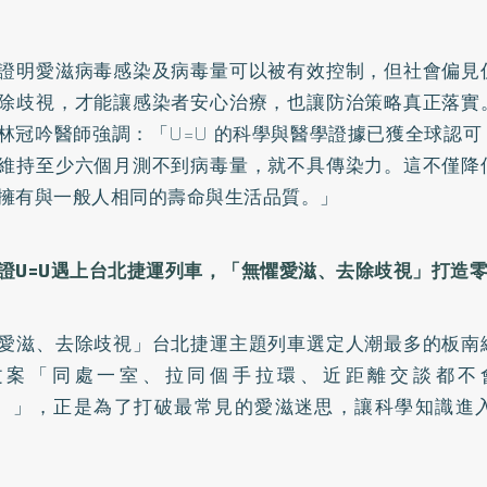
證明愛滋病毒感染及病毒量可以被有效控制，但社會偏見
除歧視，才能讓感染者安心治療，也讓防治策略真正落實
林冠吟醫師強調：「U=U 的科學與醫學證據已獲全球認
維持至少六個月測不到病毒量，就不具傳染力。這不僅降
擁有與一般人相同的壽命與生活品質。」
證U=U
遇上台北捷運列車，「無懼愛滋、去除歧視」打造
愛滋、去除歧視」台北捷運主題列車選定人潮最多的板南
文案「同處一室、拉同個手拉環、近距離交談都不
V）」，正是為了打破最常見的愛滋迷思，讓科學知識進