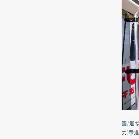
圖/迎
力)帶