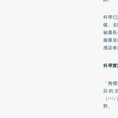
科學已
礙。去
秘書長
服藥並
感染者
科學實
「無懼
目的
（HI
野。