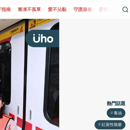
孤單
愛不沾黏
守護腺在
疫情保衛戰
再生醫學
愛
熱門話題
熱門話題
毒油
毒油
紅斑性狼瘡
紅斑性狼瘡