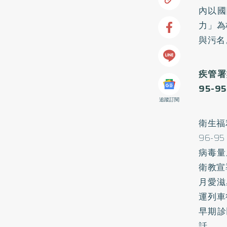
內以國際
力」為
與污名
疾管署
95-95
追蹤訂閱
衛生福
96-
病毒量
衛教宣
月愛滋
運列車
早期診
話。