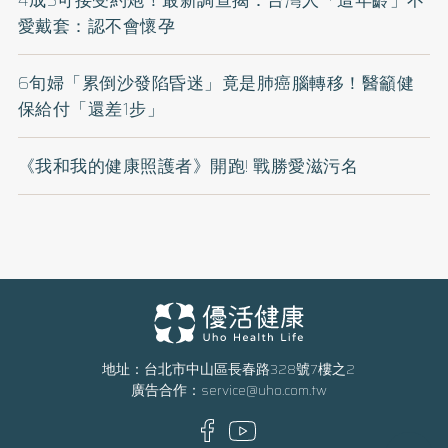
4成5可接受約炮！最新調查揭：台灣人「這年齡」不
愛戴套：認不會懷孕
6旬婦「累倒沙發陷昏迷」竟是肺癌腦轉移！醫籲健
保給付「還差1步」
《我和我的健康照護者》開跑! 戰勝愛滋污名
地址：台北市中山區長春路328號7樓之2
廣告合作：
service@uho.com.tw