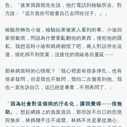
告。「後來我跟我先生說，他打電話到檢驗所去。對
方說：『這方面你可能要自己去問你兒子。』」
檢驗所轉告小迪，檢驗結果被家人看到的事。小迪回
家很氣憤，問說為什麼要亂翻他的東西，侵犯他的隱
私。我想這時小迪和媽媽都慌了吧，兩人對話停在這
邊，彼此得不到答案，沒接住的情緒各自蔓延⋯⋯
那林媽當時的心情呢？「我心裡面有很多掙扎，也有
很多疑問，但是我也不敢問，我怕二次傷害到他。我
也一直告訴自己，這已經是事實，不用再問了。」
「
因為社會對這個病的汙名化，讓我覺得⋯⋯很無
助。
」想起網路上的負面資訊，那些說不出口的煎熬
與無奈，林媽幾乎泣不成聲。林媽不光是要從擔心、