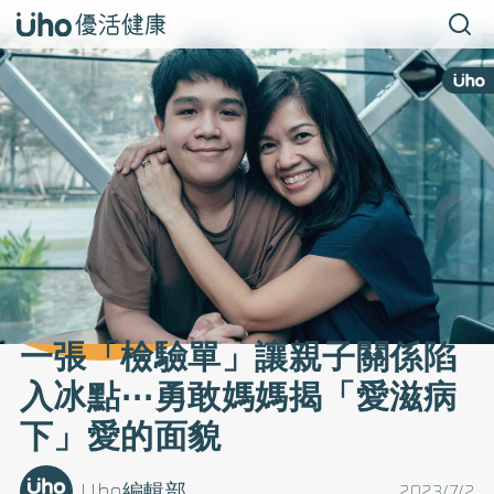
一張「檢驗單」讓親子關係陷
入冰點⋯勇敢媽媽揭「愛滋病
下」愛的面貌
Uho編輯部
2023/7/2