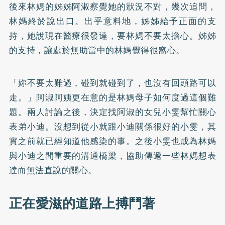
後來林媽的姊姊阿淑察覺她的狀況不對，幾次追問，
林媽終於說出口。出乎意料地，姊姊給予正面的支
持，她說現在醫療很發達，要林媽不要太擔心。姊姊
的支持，讓處於無助當中的林媽覺得很窩心。
「妳不要太難過，碰到就碰到了，也沒有回頭路可以
走。」阿淑阿姨更在意的是林媽母子如何度過這個難
題。兩人討論之後，決定找阿淑的女兒小雯幫忙關心
表弟小迪。沒想到從小就跟小迪關係很好的小雯，其
實之前就已經知道他感染的事。之後小雯也成為林媽
與小迪之間重要的溝通橋梁，協助傳遞一些林媽想表
達而無法直說的關心。
正在愛滋的道路上搏鬥著