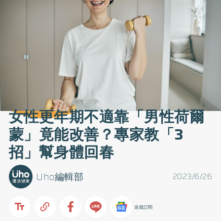
女性更年期不適靠「男性荷爾
蒙」竟能改善？專家教「3
招」幫身體回春
Uho編輯部
2023/6/26
追蹤訂閱