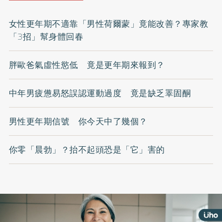
女性更年期不適靠「男性荷爾蒙」竟能改善？專家教
「3招」幫身體回春
胖歐爸氣虛性慾低 竟是更年期來報到？
中年男疲憊易怒誤認運動過度 竟是缺乏睪固酮
男性更年期信號 你今天中了幾個？
你零「晨勃」？抬不起頭恐是「它」害的