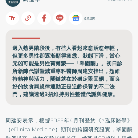
追蹤訂閱
邁入熟男階段後，有些人看起來愈活愈年輕，
但更多男性卻逐漸顯得疲憊、狀態下滑，當心
元凶可能是男性荷爾蒙──「睪固酮」。初日診
所新陳代謝暨減重專科醫師周建安指出，想維
持精神與活力，關鍵就在於穩定睪固酮，而良
好的飲食與規律運動正是逆齡保養的不二法
門，建議透過3招維持男性整體代謝與健康。
周建安表示，根據2025年4月刊登於《e臨床醫學》
（eClinicalMedicine）期刊的跨國
研究
證實，睪固酮