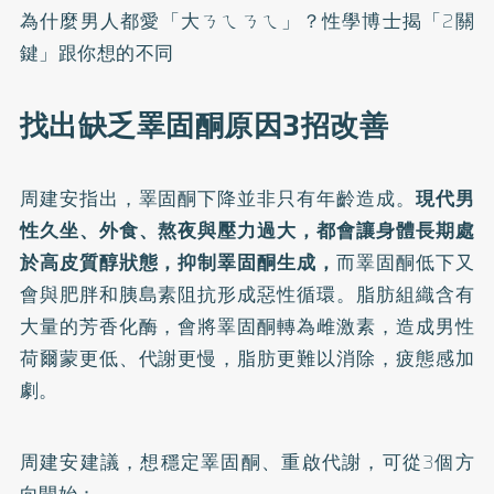
為什麼男人都愛「大ㄋㄟㄋㄟ」？性學博士揭「2關
鍵」跟你想的不同
找出缺乏睪固酮原因3招改善
周建安指出，睪固酮下降並非只有年齡造成。
現代男
性久坐、外食、熬夜與壓力過大，都會讓身體長期處
於高皮質醇狀態，抑制睪固酮生成，
而睪固酮低下又
會與肥胖和胰島素阻抗形成惡性循環。脂肪組織含有
大量的芳香化酶，會將睪固酮轉為雌激素，造成男性
荷爾蒙更低、代謝更慢，脂肪更難以消除，疲態感加
劇。
周建安建議，想穩定睪固酮、重啟代謝，可從3個方