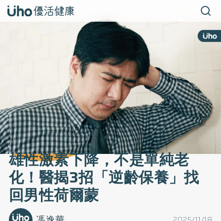
雄性激素下降，不是單純老
化！醫揭3招「逆齡保養」找
回男性荷爾蒙
馮逸華
2025/11/18