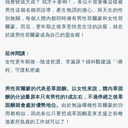
我會變成大叔？ 我才不要咧！」各位不需要像這樣被
男性這個名稱所誤導，產生無謂的擔心。與天生的性
別無關，每個人體內都同時擁有男性荷爾蒙和女性荷
爾蒙。而且，更年期之後享受快意生活的訣竅，就在
於讓男性荷爾蒙成為自己的盟友喔！
延伸閱讀：
女性更年期後⋯陰道乾澀、常漏尿？婦科醫建議「1療
程」守護私密處
男性荷爾蒙的代表是睪固酮。以女性來說，體內睪固
酮的分泌量原本只有男性的1成左右，不過停經之後睪
固酮就會處於優勢地位。
由於無論哪種性荷爾蒙的功
用都相似，因此各位只要想成睪固酮是來支援之前雌
激素所負責的工作就可以了！