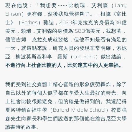
現在他說：「我想要⋯⋯比賴瑞．艾利森（Larry
Ellison）更有錢，然後我就覺得夠了。」根據《富比
士》（Forbes）雜誌，2023年克拉克的身價為38億
美元，賴瑞．艾利森的身價為1580億美元，我想著，
儘管吉姆．克拉克成就斐然，但他不知是否有滿足的
一天，就這點來說，研究人員的發現非常明確，索妮
亞．柳波莫斯基和李．羅斯（Lee Ross）做出結論，
不進行向上社會比較的人，比沉迷其中的人更幸福。
我們受到社交媒體上精心營造的形象疲勞轟炸，除了
自己以外的每個人似乎都在享受人生最好的時光。向
上社會比較很難避免，但的確是做得到的。我還記得
夏洛特鎮百福中學（Buford Middle School）校長強
森先生向家長和學生們說過的那個他在維吉尼亞大學
讀書時的故事。