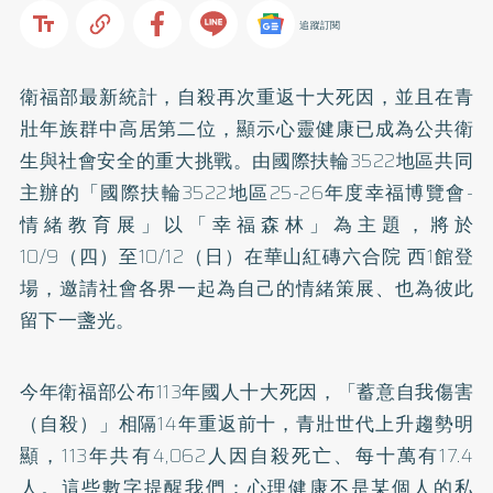
追蹤訂閱
衛福部最新統計，自殺再次重返十大死因，並且在青
壯年族群中高居第二位，顯示心靈健康已成為公共衛
生與社會安全的重大挑戰。由國際扶輪3522地區共同
主辦的「國際扶輪3522地區25-26年度幸福博覽會-
情緒教育展」以「幸福森林」為主題，將於
10/9（四）至10/12（日）在華山紅磚六合院 西1館登
場，邀請社會各界一起為自己的情緒策展、也為彼此
留下一盞光。
今年衛福部公布113年國人十大死因，「蓄意自我傷害
（自殺）」相隔14年重返前十，青壯世代上升趨勢明
顯，113年共有4,062人因自殺死亡、每十萬有17.4
人。這些數字提醒我們：心理健康不是某個人的私