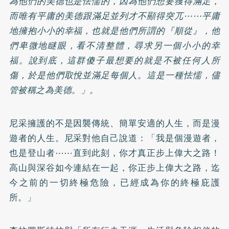
為他們的美德也是怯懦的，因為他們想要獲得滿足，
而唯有平庸的美德跟滿足並列才不顯得突兀⋯⋯平庸
地擁抱小小的幸福，也就是他們所謂的『順從』，他
們卑微地瞇眼，看不清整體，尋求另一個小小的幸
福。說到底，這群傻子最想要的就是不被任何人所
傷，於是他們取悅並滿足每個人。這是一種怯懦，儘
管被稱之為美德。」。
尼采擁護的不是因襲傳統、簡單安適的人生，而是漫
遊者的人生。尼采對他自己說道：「我是個漫遊者，
也是登山者⋯⋯直到此刻，你才真正步上偉大之路！
高山與深谷如今連結在一起，你正步上偉大之路，迄
今之前的一切終極危險，已經成為你的終極庇護
所。」