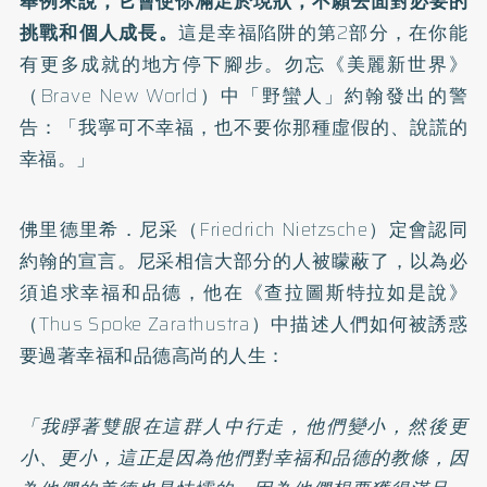
舉例來說，它會使你滿足於現狀，不願去面對必要的
挑戰和個人成長。
這是幸福陷阱的第2部分，在你能
有更多成就的地方停下腳步。勿忘《美麗新世界》
（Brave New World）中「野蠻人」約翰發出的警
告：「我寧可不幸福，也不要你那種虛假的、說謊的
幸福。」
佛里德里希．尼采（Friedrich Nietzsche）定會認同
約翰的宣言。尼采相信大部分的人被矇蔽了，以為必
須追求幸福和品德，他在《查拉圖斯特拉如是說》
（Thus Spoke Zarathustra）中描述人們如何被誘惑
要過著幸福和品德高尚的人生：
「我睜著雙眼在這群人中行走，他們變小，然後更
小、更小，這正是因為他們對幸福和品德的教條，因