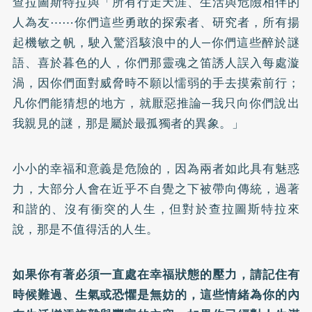
查拉圖斯特拉與「所有行走天涯、生活與危險相伴的
人為友⋯⋯你們這些勇敢的探索者、研究者，所有揚
起機敏之帆，駛入驚滔駭浪中的人─你們這些醉於謎
語、喜於暮色的人，你們那靈魂之笛誘人誤入每處漩
渦，因你們面對威脅時不願以懦弱的手去摸索前行；
凡你們能猜想的地方，就厭惡推論─我只向你們說出
我親見的謎，那是屬於最孤獨者的異象。」
小小的幸福和意義是危險的，因為兩者如此具有魅惑
力，大部分人會在近乎不自覺之下被帶向傳統，過著
和諧的、沒有衝突的人生，但對於查拉圖斯特拉來
說，那是不值得活的人生。
如果你有著必須一直處在幸福狀態的壓力，請記住有
時候難過、生氣或恐懼是無妨的，這些情緒為你的內