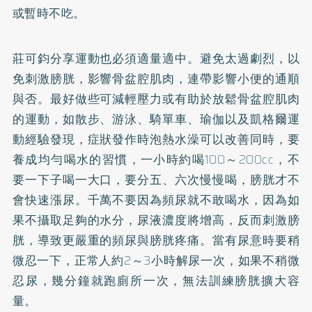
或暫時不吃。
莊可鈞分享運動也必須適量適中。避免太過劇烈，以
免刺激膀胱，影響骨盆腔肌肉，連帶影響小便的通順
與否。最好做些可減輕壓力或有助於放鬆骨盆腔肌肉
的運動，如散步、游泳、騎單車、瑜伽以及凱格爾運
動經驗發現，症狀發作時泡熱水澡可以改善同時，要
養成均勻喝水的習慣，一小時約喝100～200cc，不
要一下子喝一大口，要分五、六次慢慢喝，膀胱才不
會快速漲尿。千萬不要因為頻尿就不敢喝水，因為如
果不攝取足夠的水分，尿液濃度將增高，反而刺激膀
胱，導致更嚴重的頻尿與膀胱疼痛。當有尿意時要稍
微忍一下，正常人約2～3小時解尿一次，如果不稍微
忍尿，幾分鐘就跑廁所一次，無法訓練膀胱擴大容
量。