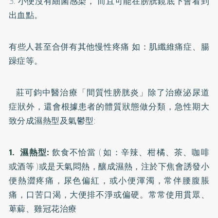
3. 小便沒有細菌感染， 而且可能在膀胱鏡底下會看到
出血點。
有些人甚至合併有其他慢性疼痛 如：肌纖維痛症、腸
躁症等。
莊可鈞中醫治療「間質性膀胱炎」除了治療泌尿道
症狀外，還會根據患者的體質狀態做分類，急性期大
致分成濕熱型及氣鬱型:
1. 濕熱型:
飲食不恰當 ( 如：辛辣、柑橘、茶、咖啡
或酒等 )或是天氣悶熱，釀成濕熱，注於下焦會誘發小
便熱澀疼痛，尿色偏紅，或小便渾濁，常伴腰腹脹
痛，口苦口渴，大便排不淨或偏硬。常常使用貫眾、
萆薢、雞冠花治療