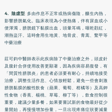
4. 陰虛型
:
多由作息不正常或熱病傷陰，釀生內熱，
影響膀胱氣化。臨床表現為小便熱痛，伴有尿血或小
便渾濁，膀胱鏡下黏膜出血，頭暈耳鳴，咽乾顴紅，
潮熱盜汗。這時會用生地黃、地骨皮、青蒿、鱉甲等
中藥治療
莊可鈞中醫師表示此疾病除了中藥治療之外，頭皮針
及腹針合併使用改善更顯著，因為疾病容易復發，有
「間質性膀胱炎」的患者必須要有耐心，持續地接受
治療，調整生活作息、心情放輕鬆，避免一些會刺激
膀胱黏膜的酸性飲食（蘋果、葡萄、柑橘等）及高鉀
性食物（香蕉、楊桃、草莓、柳丁等），飲食控制很
重要，建議少量多餐，如果要嘗試新的食物最好從少
量開始，再慢慢增加份量，一旦出現疼痛症狀要減量