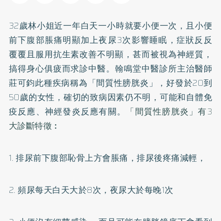
32歲林小姐近一年白天一小時就要小便一次，且小便
前下腹部脹痛明顯加上夜尿3次影響睡眠，症狀反反
覆覆且服用抗生素改善不明顯，甚而被視為神經質，
搞得身心俱疲而求診中醫。翰鳴堂中醫診所主治醫師
莊可鈞此種疾病稱為「間質性膀胱炎」，好發於20到
50歲的女性，確切的致病因素仍不明，可能和自體免
疫反應、神經發炎反應有關。
「間質性膀胱炎」有3
大診斷特徵︰
1. 排尿前下腹部恥骨上方會脹痛，排尿後疼痛減輕，
2. 頻尿每天白天大於8次，夜尿大於每晚1次