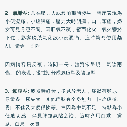
2. 氣鬱型:
常在壓力大或經前期時發生，臨床表現為
小便澀痛，小腹脹痛，壓力大時明顯，口苦頭痛，婦
女可見月經不調。因肝氣不疏，鬱而化火，氣火鬱於
下焦，影響膀胱氣化故小便澀痛。這時就會使用柴
胡、鬱金、香附
因病情容易反覆，時間一長，體質常呈現「氣陰兩
傷」 的表現，慢性期分成氣虛型及陰虛型:
3. 氣虛型:
疲累時好發，多見於老人，症狀有頻尿
、
尿量多、尿失禁，其他症狀有全身無力、怕冷疲倦、
胃口不佳及大便稀軟等。主因為中氣不足，特點為小
便迫切感，伴見脾虛氣陷之證。這時會用白朮、黨
蔘、白果、芡實