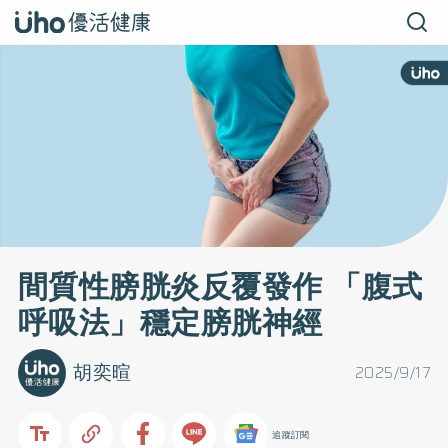
間質性膀胱炎反覆發作 「腹式
呼吸法」穩定膀胱神經
胡奕暄
2025/9/17
追蹤訂閱