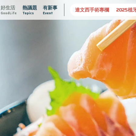
好生活
熱議題
有新事
守護骨骼健康
達文西手術專欄
2025植牙指南
漸凍不孤
GoodLife
Topics
Event