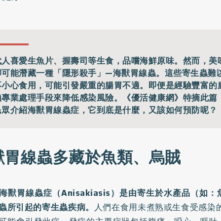
代人喜愛生魚片、握壽司等生食，品嚐海鮮原味。然而，美
卻可能潛藏一種「隱形殺手」—海獸胃線蟲。這些寄生蟲難
不小心食用，可能引發嚴重的腸胃不適。即便是經驗豐富的
賴專業處理手段來降低感染風險。《優活健康網》特摘此篇
民眾介紹海獸胃線蟲症，它到底是什麼，又該如何預防呢？
獸胃線蟲多藏於魚類、烏賊
海獸胃線蟲症（Anisakiasis）是由寄生於水產品（如
蟲所引起的寄生蟲疾病。
人們在食用未煮熟或生食受感染的