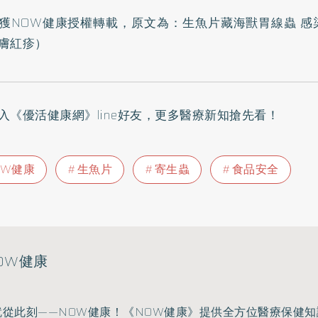
獲NOW健康授權轉載，原文為：
生魚片藏海獸胃線蟲 感
膚紅疹
）
入
《優活健康網》line好友
，更多醫療新知搶先看！
OW健康
生魚片
寄生蟲
食品安全
OW健康
就從此刻——NOW健康！《NOW健康》提供全方位醫療保健