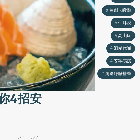
魚刺卡喉嚨
魚刺卡喉嚨
中耳炎
中耳炎
高山症
高山症
酒精代謝
酒精代謝
安寧病房
安寧病房
周邊靜脈營養
周邊靜脈營養
你4招安
2025/7/10