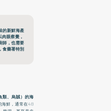
味的新鮮海產
以肉眼察覺，
廚師，也需要
，食藥署特別
：魚類、烏賊）的海
海鮮，通常在48