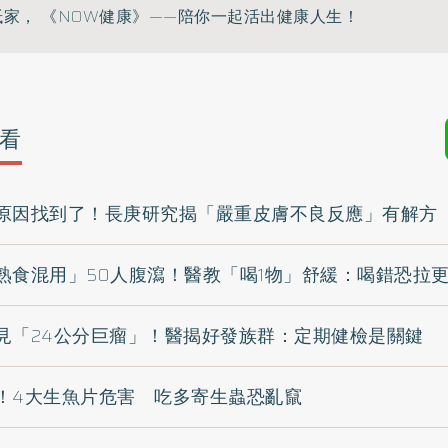
家， 《NOW健康》——陪你一起活出健康人生！
看
原因找到了！長庚研究揭「嚴重皮膚不良反應」有解方
熟食混用」50人腹瀉！醫教「喝1物」舒緩：喝錯恐拉
見「24公分巨瘤」！醫揭好發族群：定期健檢是關鍵
！4大生魚片危害 吃多寄生蟲恐亂竄