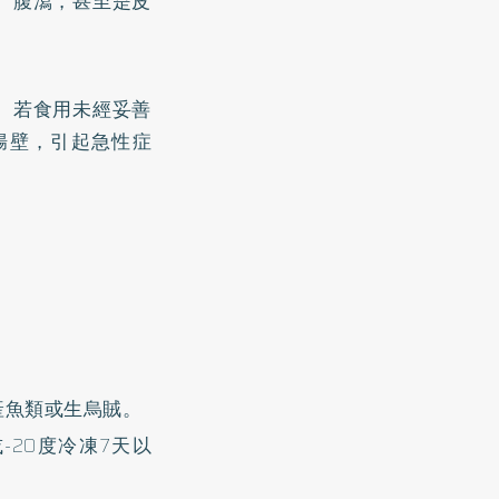
、腹瀉，甚至是皮
。若食用未經妥善
腸壁，引起急性症
產魚類或生烏賊。
-20度冷凍7天以