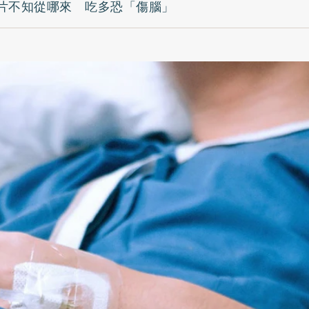
片不知從哪來 吃多恐「傷腦」