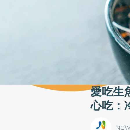
愛吃生
心吃：
NO