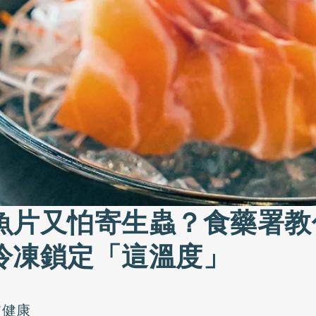
魚片又怕寄生蟲？食藥署教
冷凍鎖定「這溫度」
W健康