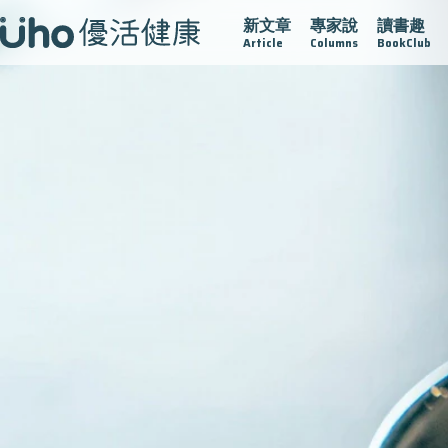
新文章
專家說
讀書趣
疫情保衛戰
再生醫學
愛的未來視
認識攝護腺肥大
Article
Columns
BookClub