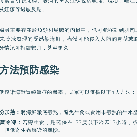
可能會引發此病。發病的主要症狀包括腹痛、噁心、嘔吐
及紅疹等過敏反應。
線蟲主要存在於魚類和烏賊的內臟中，也可能移動到肌肉
未冷凍處理的受感染海鮮，蟲體可能侵入人體的胃壁或
分情況可持續數月，甚至更久。
大方法預防感染
低感染海獸胃線蟲症的機率，民眾可以遵循以下4大方法：
分加熱：
將海鮮澈底煮熟，避免生食或食用未煮熟的生水
當冷凍：
若需生食，應確保在-35度以下冷凍15小時，或
，降低寄生蟲感染的風險。