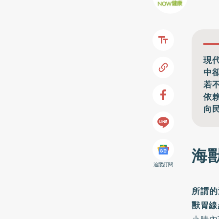
現
中
若
依
向
海
追蹤訂閱
所謂的
獸胃線