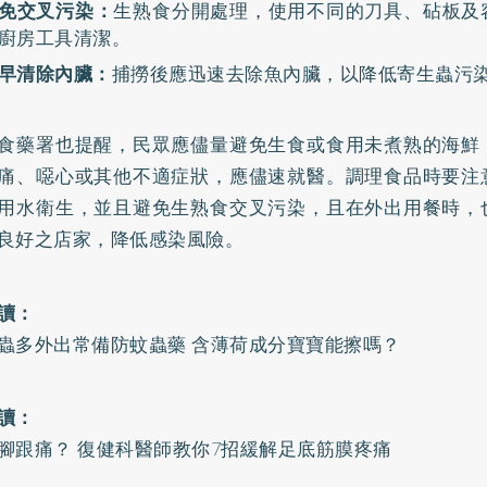
免交叉污染：
生熟食分開處理，使用不同的刀具、砧板及
廚房工具清潔。
早清除內臟：
捕撈後應迅速去除魚內臟，以降低寄生蟲污
食藥署也提醒，民眾應儘量避免生食或食用未煮熟的海鮮
痛、噁心或其他不適症狀，應儘速就醫。調理食品時要注
用水衛生，並且避免生熟食交叉污染，且在外出用餐時，
良好之店家，降低感染風險。
讀：
蟲多外出常備防蚊蟲藥 含薄荷成分寶寶能擦嗎？
讀：
腳跟痛？ 復健科醫師教你7招緩解足底筋膜疼痛