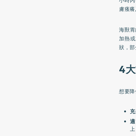
小時內
膚瘙癢
海獸胃
加熱或
狀，部
4
想要降
充
適
上