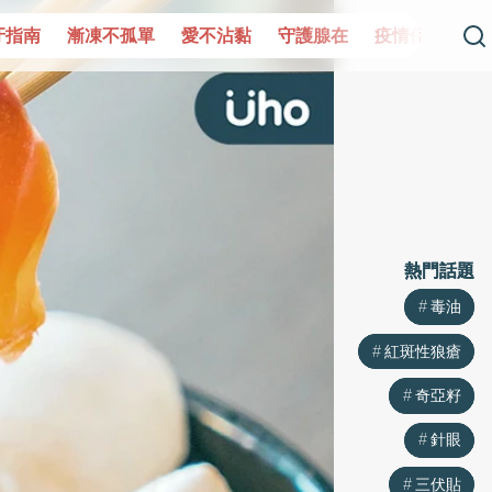
單
愛不沾黏
守護腺在
疫情保衛戰
再生醫學
愛的未
熱門話題
熱門話題
毒油
毒油
紅斑性狼瘡
紅斑性狼瘡
奇亞籽
奇亞籽
針眼
針眼
三伏貼
三伏貼