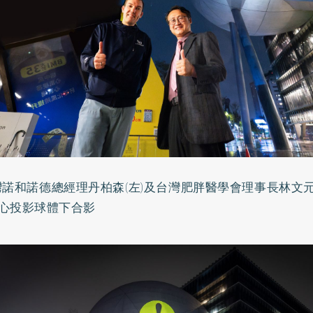
灣諾和諾德總經理丹柏森(左)及台灣肥胖醫學會理事長林文元
心投影球體下合影