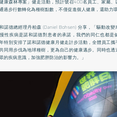
健康森林專案」健走活動，預計號召400名員工、家屬、
通過步行數轉化為種樹點數，不僅促進個人健康，還助力
和諾德總經理丹柏森 (Daniel Bohsen) 分享，「驅動
慢性疾病是諾和諾德對患者的承諾，我們的同仁也都是
年特別安排了諾和諾德健康月健走計步活動，全體員工攜
共同用步伐為地球種樹，更為自己的健康邁步。同時也透
眾的疾病意識，加強肥胖防治的影響力。」