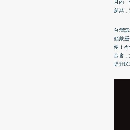
月的「
參與，
台灣諾
他嚴重
使！今
金會，
提升民