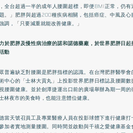
，全台超過一半的成年人腰圍超標，即便BMI正常，仍有
題。」肥胖與超過200種疾病相關，包括癌症、中風及心
強調，「只要減重就能改善健康。」
力於肥胖及慢性病治療的諾和諾德藥廠，於世界肥胖日起
活動
眾普遍缺乏對腰圍是肥胖指標的認識。在台灣肥胖醫學會
術中心的「士林大貢丸」上投影世界肥胖日標誌及腰圍數
視腰圍健康。並於劍潭捷運出口前的廣場舉辦為期一周的
士林夜市的美食時，也能注意體位健康。
德當天號召員工及專業醫療人員在投影球體下進行健康打
參加者實地測量腰圍。同時間並啟動與千禧之愛健康基金