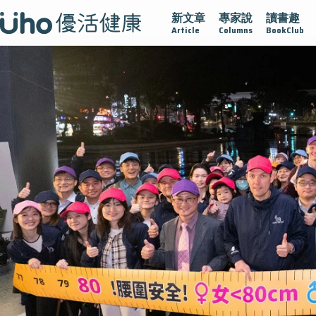
新文章
專家說
讀書趣
疫情保衛戰
再生醫學
愛的未來視
認識攝護腺肥大
Article
Columns
BookClub