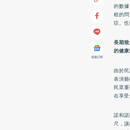
的數據
粗的問
症。也
長期致
的健康
追蹤訂閱
由於民
表演藝
民眾重
在享受
諾和諾
尺，讓