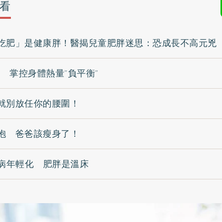
看
吃肥」是健康胖！醫揭兒童肥胖迷思：恐成長不高元兇
y 掌控身體熱量”負平衡”
就別放任你的腰圍！
抱 爸爸該瘦身了！
尿病年輕化 肥胖是溫床