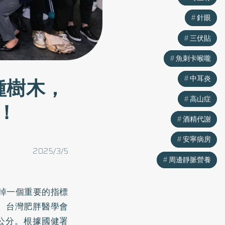
針眼
針眼
三伏貼
三伏貼
魚刺卡喉嚨
魚刺卡喉嚨
種樹木，
中耳炎
中耳炎
高山症
高山症
！
酒精代謝
酒精代謝
安寧病房
安寧病房
2025/3/5
周邊靜脈營養
周邊靜脈營養
略掉一個重要的指標
。台灣肥胖醫學會
公分。根據國健署