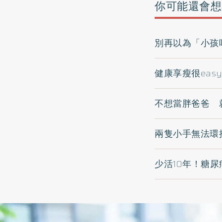
你可能還會想
別再以為「小孩
健康享瘦很eas
不想當胖爸爸 
兩隻小手無法環
少活10年！糖