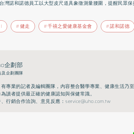
/台灣諾和諾德員工以大型皮尺道具象徵測量腰圍，提醒民眾保
I
健走
千禧之愛健康基金會
諾和諾德
ho企劃部
告及企劃團隊
》有專業的記者及編輯團隊，內容整合醫學專業、健康生活乃
力為讀者提供最正確的健康認知與保健常識。
告、行銷合作洽詢、意見反應：
service@uho.com.tw