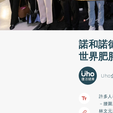
諾和諾德
世界肥
Uh
許多人
－腰圍
林文元