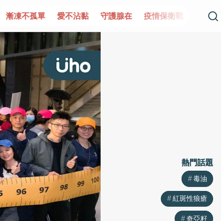
單
愛不沾黏
守護腺在
疫情保衛戰
再生醫學
愛的未
熱門話題
熱門話題
毒油
毒油
紅斑性狼瘡
紅斑性狼瘡
奇亞籽
奇亞籽