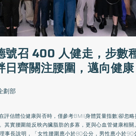
號召 400 人健走，步數
胖日齊關注腰圍，邁向健康
o企劃部
在評估體位健康與否時，僅參考BMI(身體質量指數)卻忽
。其實腰圍能反映內臟脂肪的多寡，更與心血管健康相關
理事長說明，「女性腰圍應小於80公分，男性應小於90