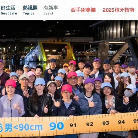
好生活
熱議題
有新事
守護骨骼健康
達文西手術專欄
2025植牙指南
漸凍不孤
GoodLife
Topics
Event