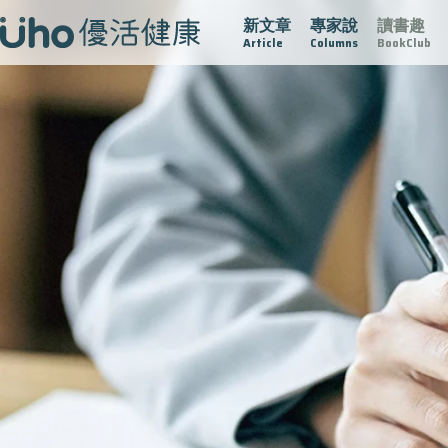
新文章
專家說
讀書趣
在
疫情保衛戰
再生醫學
愛的未來視
認識攝護腺肥大
Article
Columns
BookClub