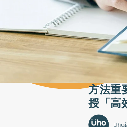
方法重
授「高
Uh