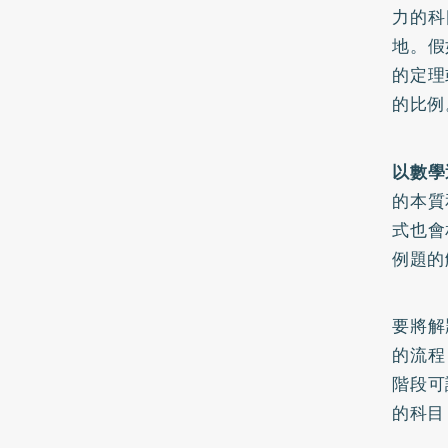
力的科
地。假
的定理
的比例
以數學
的本質
式也會
例題的
要將解
的流程
階段可
的科目