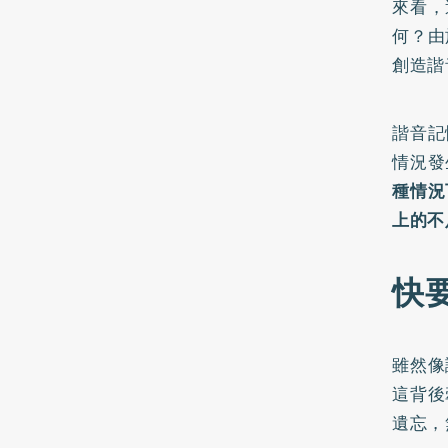
來看，
何？由
創造諧
諧音記
情況發
種情況
上的不
快
雖然像
這背後
遺忘，