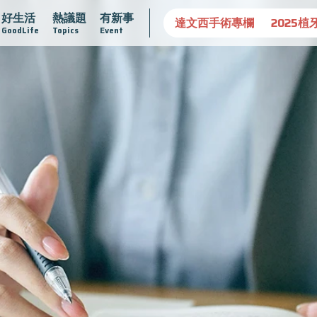
好生活
熱議題
有新事
守護骨骼健康
達文西手術專欄
2025植牙指南
漸凍不
GoodLife
Topics
Event