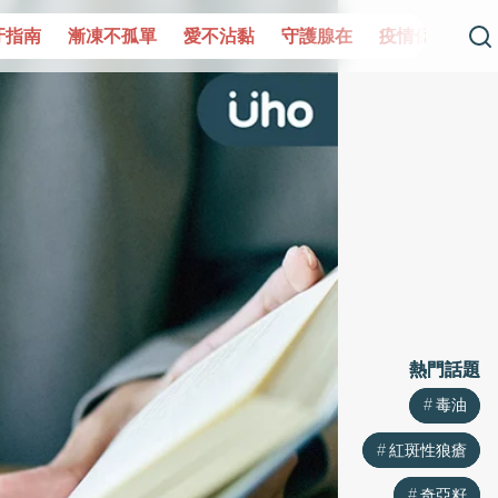
孤單
愛不沾黏
守護腺在
疫情保衛戰
再生醫學
愛
熱門話題
熱門話題
毒油
毒油
紅斑性狼瘡
紅斑性狼瘡
奇亞籽
奇亞籽