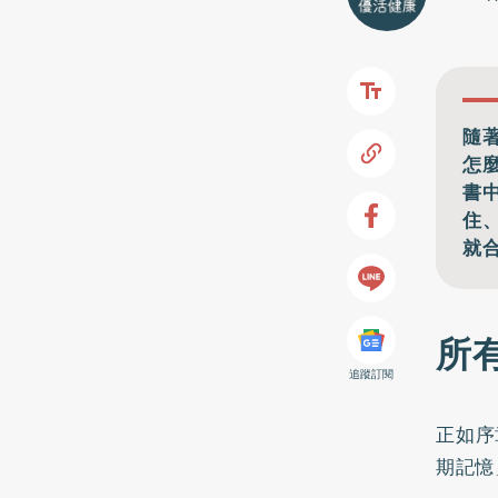
隨
怎
書
住
就
所
追蹤訂閱
正如序
期記憶