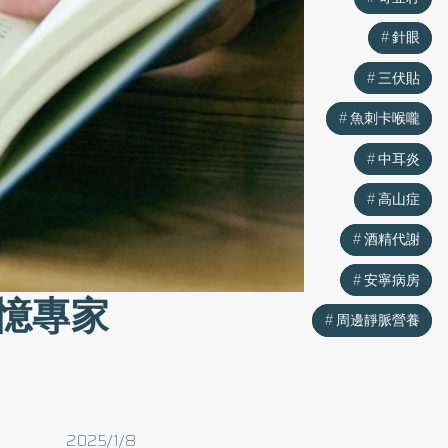
針眼
針眼
三伏貼
三伏貼
魚刺卡喉嚨
魚刺卡喉嚨
中耳炎
中耳炎
高山症
高山症
酒精代謝
酒精代謝
安寧病房
安寧病房
憶專家
周邊靜脈營養
周邊靜脈營養
2025/1/8