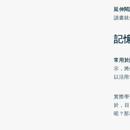
延伸閱
讀書就
記
常用於
示，將
以活用
實際學
於，目
呢？那