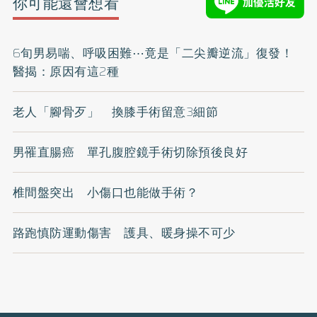
你可能還會想看
6旬男易喘、呼吸困難⋯竟是「二尖瓣逆流」復發！
醫揭：原因有這2種
老人「腳骨歹」 換膝手術留意3細節
男罹直腸癌 單孔腹腔鏡手術切除預後良好
椎間盤突出 小傷口也能做手術？
路跑慎防運動傷害 護具、暖身操不可少