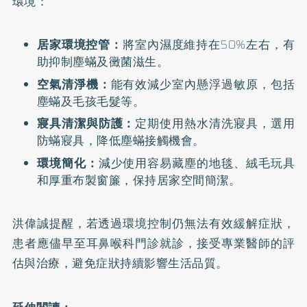
環境：
居家環境控管：
將室內濕度維持在50%左右，有
助抑制塵蟎及黴菌滋生。
空氣清淨機：
能有效減少室內懸浮過敏原，包括
塵蟎及毛孩毛髮等。
寢具清潔與防護：
定期使用熱水清洗寢具，選用
防蟎寢具，降低塵蟎接觸機會。
環境簡化：
減少使用容易藏塵的地毯、絨毛玩具
和厚重布製窗簾，保持居家空間簡潔。
洪偉誠提醒，若透過環境控制仍無法有效緩解症狀，
患者應儘早至耳鼻喉科門診就診，接受專業醫師的評
估與治療，避免症狀持續影響生活品質。