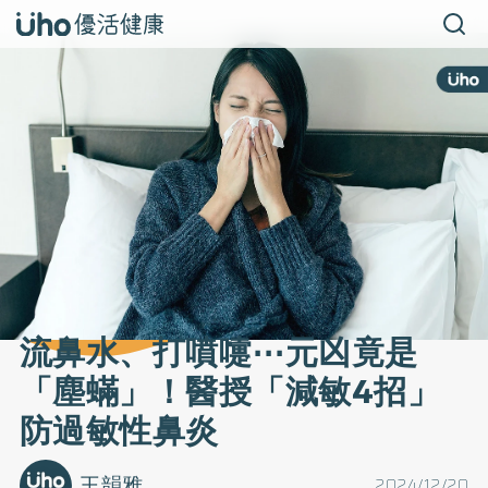
流鼻水、打噴嚏⋯元凶竟是
「塵蟎」！醫授「減敏4招」
防過敏性鼻炎
王韻雅
2024/12/20