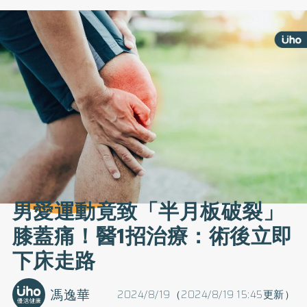
男愛運動竟致「半月板破裂」
膝蓋痛！醫1招治療：術後立即
下床走路
馮逸華
2024/8/19（2024/8/19 15:45更新）