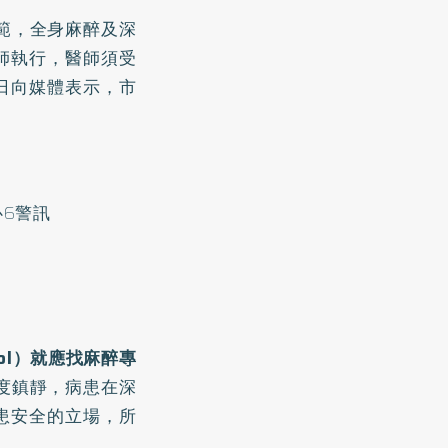
範，全身麻醉及深
師執行，醫師須受
日向媒體表示，市
6警訊
ol）就應找麻醉專
度鎮靜，病患在深
患安全的立場，所