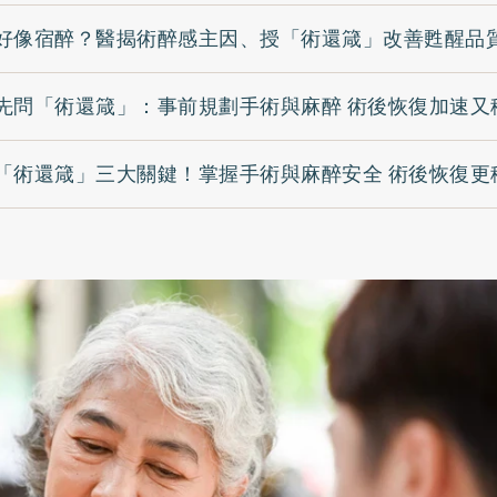
好像宿醉？醫揭術醉感主因、授「術還箴」改善甦醒品
先問「術還箴」：事前規劃手術與麻醉 術後恢復加速又
「術還箴」三大關鍵！掌握手術與麻醉安全 術後恢復更