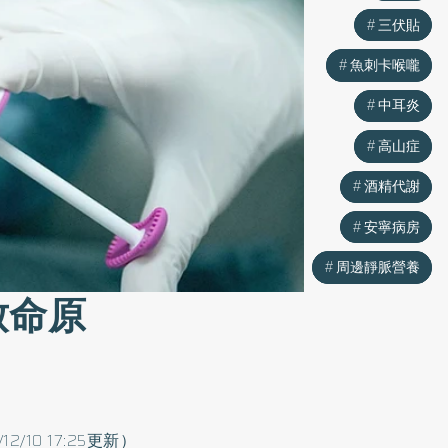
三伏貼
三伏貼
魚刺卡喉嚨
魚刺卡喉嚨
中耳炎
中耳炎
高山症
高山症
酒精代謝
酒精代謝
安寧病房
安寧病房
周邊靜脈營養
周邊靜脈營養
致命原
/12/10 17:25更新）