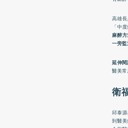
高雄長
「中度
麻醉方
一旁監
延伸閱
醫美常
衛
邱泰源
到醫美