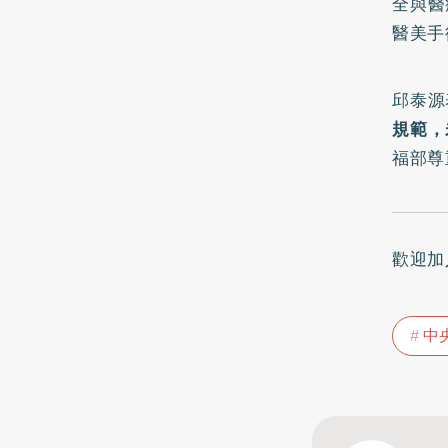
全與醫
醫美手
邱泰源
規範，
福部尊
歡迎加
中