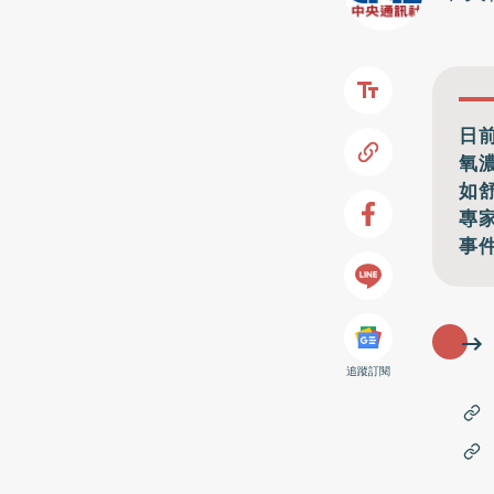
日
氧
如
專
事
追蹤訂閱