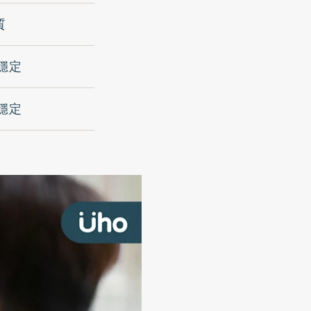
質
穩定
穩定