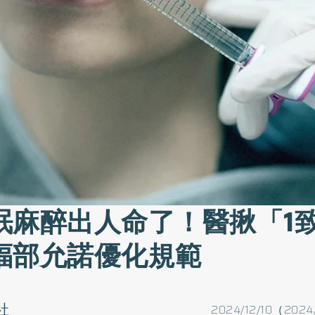
眠麻醉出人命了！醫揪「1
福部允諾優化規範
社
2024/12/10（2024