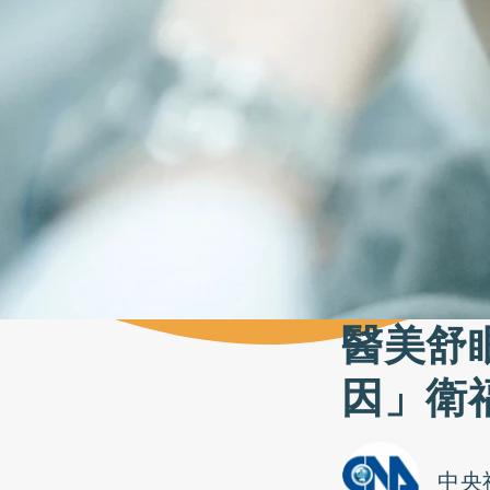
醫美舒
因」衛
中央