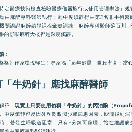
特定醫療技術檢查檢驗醫療儀器施行或使用管理辦法
」規
應由麻醉專科醫師執行；輕中度鎮靜得由第2名非手術醫
機關認證麻醉鎮靜課程全數訓練。麻醉專科醫師蘇百川9
張的
舒眠麻醉
大概都是深度鎮靜。
讀：
格格》作家瓊瑤輕生！專家揭「這年齡層」自殺率高：當心
打「牛奶針」應找麻醉醫師
解釋，
現實上只要使用俗稱「牛奶針」的丙泊酚（Propof
。
中度鎮靜容易因外界刺激減少或病患因素，瞬間掉到深
時，若發生呼吸道阻塞，只有5分鐘可處理，站在維護病
都應由麻醉專科醫師執行。