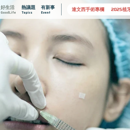
好生活
熱議題
有新事
守護骨骼健康
達文西手術專欄
2025植牙指南
漸凍不孤
GoodLife
Topics
Event