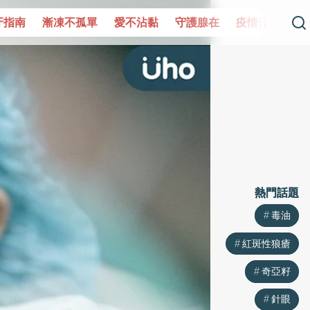
單
愛不沾黏
守護腺在
疫情保衛戰
再生醫學
愛的未
熱門話題
熱門話題
毒油
毒油
紅斑性狼瘡
紅斑性狼瘡
奇亞籽
奇亞籽
針眼
針眼