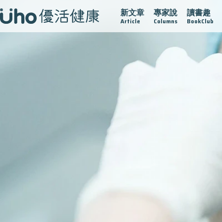
新文章
專家說
讀書趣
疫情保衛戰
再生醫學
愛的未來視
認識攝護腺肥大
Article
Columns
BookClub