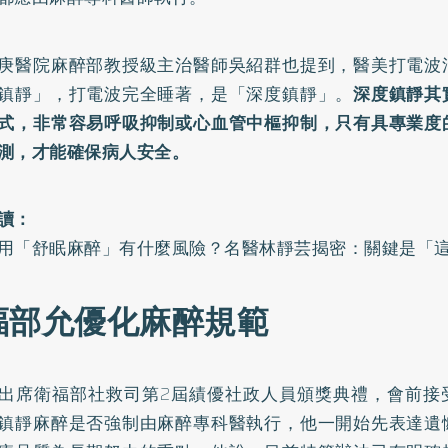
庚醫院麻醉部教授級主治醫師吳紹群也提到，醫美打電波
鎮靜」，打電波完全睡著，是「深度鎮靜」。
深度鎮靜其
式，非常容易呼吸抑制或心血管中樞抑制，只有具專業度
測，才能確保病人安全。
讀：
用「舒眠麻醉」有什麼風險？名醫林靜芸揭密：關鍵是「這
福部允優化麻醉規範
出席衛福部社救司第2屆績優社政人員頒獎典禮，會前接
鎮靜麻醉是否強制由麻醉專科醫執行，他一開始先表達遺