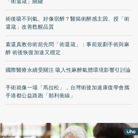
「術還箴」關鍵
術後吸不到氣、好像宿醉？醫揭術醉感主因、授「術
還箴」改善甦醒品質
素還真教你術前先問「術還箴」：事前規劃手術與麻
醉 術後恢復加速又穩定
國際醫療永續受關注 吸入性麻醉氣體環境影響引討論
手術就像一場「馬拉松」，台灣術後加速康復學會攜
手港都公益路跑「順利衝線」