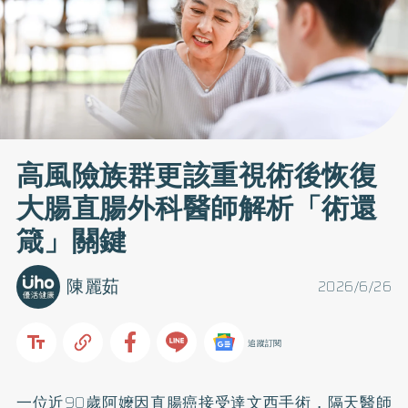
高風險族群更該重視術後恢復
大腸直腸外科醫師解析「術還
箴」關鍵
陳麗茹
2026/6/26
追蹤訂閱
一位近90歲阿嬤因直腸癌接受達文西手術，隔天醫師