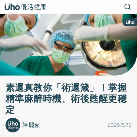
素還真教你「術還箴」！掌握
精準麻醉時機、術後甦醒更穩
定
陳麗茹
2026/6/12