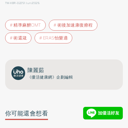
TW-XBR-02251 Jun/2026
精準麻醉OMT
術後加速康復療程
術還箴
ERAS怡樂適
陳麗茹
《優活健康網》企劃編輯
你可能還會想看