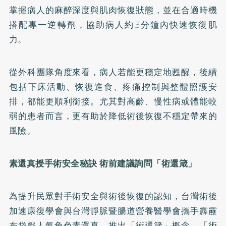
掌握病人的麻醉深度與肌肉恢復狀態，並在合適時機
搭配專一逆轉劑，協助病人約3分鐘內快速恢復肌
力。
從外科團隊角度來看，病人若能更穩定地甦醒，後續
包括下床活動、恢復進食、疼痛控制與整體照護安
排，都能更順利銜接。尤其對高齡、慢性病或體能較
弱的患者而言，更有助於降低術後恢復不穩定帶來的
風險。
素還真授手術安全秘訣 術前建議詢問「術還箴」
為提升民眾對手術安全與術後恢復的認知，台灣術後
加速康復學會與台灣靜脈暨腸道營養醫學會攜手霹靂
布袋戲人氣角色素還真，推出「術還箴」概念。「術