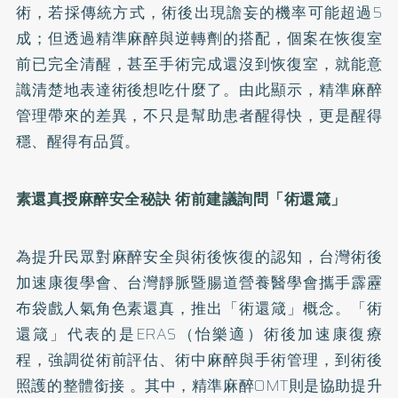
術，若採傳統方式，術後出現譫妄的機率可能超過5
成；但透過精準麻醉與逆轉劑的搭配，個案在恢復室
前已完全清醒，甚至手術完成還沒到恢復室，就能意
識清楚地表達術後想吃什麼了。由此顯示，精準麻醉
管理帶來的差異，不只是幫助患者醒得快，更是醒得
穩、醒得有品質。
素還真授麻醉安全秘訣 術前建議詢問「術還箴」
為提升民眾對麻醉安全與術後恢復的認知，台灣術後
加速康復學會、台灣靜脈暨腸道營養醫學會攜手霹靂
布袋戲人氣角色素還真，推出「術還箴」概念。「術
還箴」代表的是ERAS（怡樂適）術後加速康復療
程，強調從術前評估、術中麻醉與手術管理，到術後
照護的整體銜接 。其中，精準麻醉OMT則是協助提升