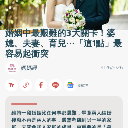
婚姻中最艱難的3大關卡！婆
媳、夫妻、育兒⋯「這1點」最
容易起衝突
媽媽經
2026/6/26
追蹤訂閱
維持一段婚姻比任何事都還難，畢竟兩人結婚
後就不再是兩人的事，還需考慮到另一半的家
庭、未來會加入家庭的成員，更重要的是「身