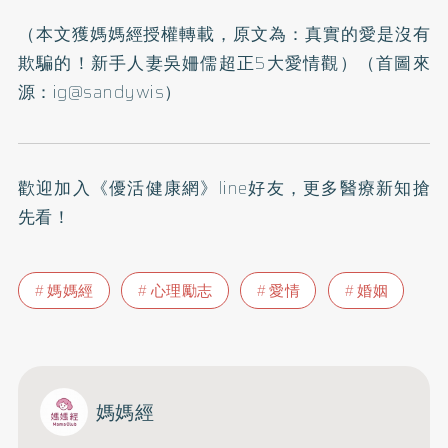
（本文獲媽媽經授權轉載，原文為：
真實的愛是沒有
欺騙的！新手人妻吳姍儒超正5大愛情觀
）（首圖來
源：
ig@sandywis
）
歡迎加入
《優活健康網》line好友
，更多醫療新知搶
先看！
媽媽經
心理勵志
愛情
婚姻
媽媽經