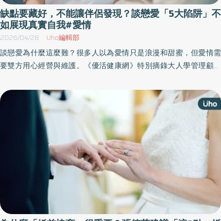
缺點要藏好，不能讓伴侶發現？談戀愛「5大陷阱」不
如展現真實自我#愛情
2026/04/28
Uho編輯部
談戀愛為什麼這麼難？很多人以為愛情只是浪漫和甜蜜，但愛情需
要雙方用心經營與維護。《優活健康網》特別摘錄大人學管理顧問
張國洋（Joe Chang）分享「戀愛艱難的5個原因」，與其把戀愛當
成表演，不如回到真實的自己，並持續優化內在狀態，關係反而會
慢慢變好。