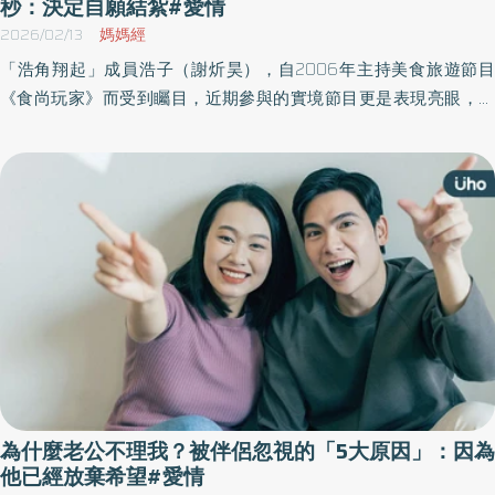
秒：決定自願結紮#愛情
2026/02/13
媽媽經
「浩角翔起」成員浩子（謝炘昊），自2006年主持美食旅遊節目
《食尚玩家》而受到矚目，近期參與的實境節目更是表現亮眼，其
中幕後受訪「寶寶派對」主題時，感性回憶起老婆難孕而激動落
淚，向孩子真情喊話之餘，更表現出對愛妻的疼惜。《優活健康
網》特摘此篇分享浩子的寵妻行為。
為什麼老公不理我？被伴侶忽視的「5大原因」：因為
他已經放棄希望#愛情