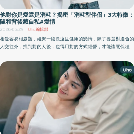
他對你是愛還是消耗？揭密「消耗型伴侶」3大特徵：
隨和背後藏自私#愛情
2026/05/29
Uho編輯部
相愛容易相處難，維繫一段長遠且健康的戀情，除了要選對適合的
人交往外，找到對的人後，也得用對的方式經營，才能讓關係穩健
地走下去。然而，有一種類型的人看似好相處，卻可能讓人越愛越
疲憊，這種表面隨和的背後，往往隱藏著自私與情感寄生。《優活
健康網》特摘北醫代謝健康管理師、過來人鄧庭珊分享「消耗型伴
侶」的特徵以及應對方法。