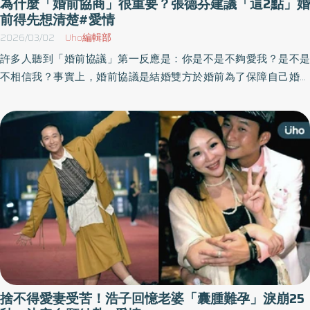
為什麼「婚前協商」很重要？張德芬建議「這2點」婚
前得先想清楚#愛情
2026/03/02
Uho編輯部
許多人聽到「婚前協議」第一反應是：你是不是不夠愛我？是不是
不相信我？事實上，婚前協議是結婚雙方於婚前為了保障自己婚後
的權益所作的協議，讓愛能在有界線的空間裡呼吸。身心靈作家張
德芬於《關係不是愛情，而是修行》一書中，分享自己多年來摸爬
滾打的觀察和實戰經驗，帶領讀者全面解析親密關係，成為自己心
目中想要成為的人。以下為原書摘文：
捨不得愛妻受苦！浩子回憶老婆「囊腫難孕」淚崩25