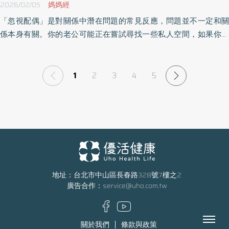
2026/02/05
媽媽經
「忽視配偶」是對關係中潛在問題的常見反應，問題並不一定和關
係本身有關。你的老公可能正在嘗試尋找一些私人空間，如果你們
有年幼的孩子，並且你們倆一直都忙得不可開交，則這種情況尤其
可能發生，他可能正因為工作或生活的其他方面感到壓力，覺得他
現在沒有精力維持你們的關係。《優活健康網》特摘此篇分享被伴
1
2
3
4
5
侶忽視的5大原因。
地址：台北市中山區長春路328號7樓之2
廣告合作：
service@uho.com.tw
Menu
關於我們
條款與政策