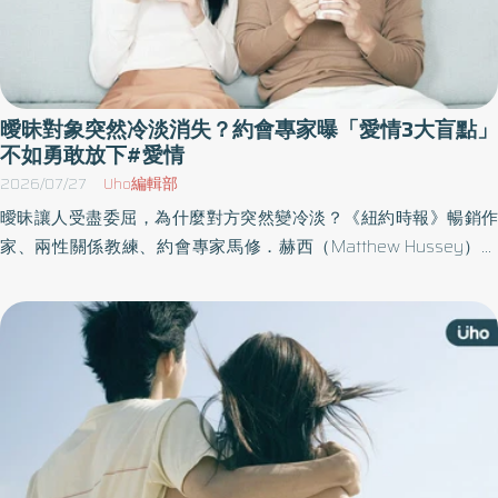
曖昧對象突然冷淡消失？約會專家曝「愛情3大盲點」
不如勇敢放下#愛情
2026/07/27
Uho編輯部
曖昧讓人受盡委屈，為什麼對方突然變冷淡？《紐約時報》暢銷作
家、兩性關係教練、約會專家馬修．赫西（Matthew Hussey）於
《你的Right One正在路上》一書中，分享大多數人會遇到感情問
題，包括為什麼總是愛錯人？離不開愛人怎麼辦？幫助讀者培養自
信，找到自己理想中的愛情，並開始熱愛生活。以下為原書摘文：