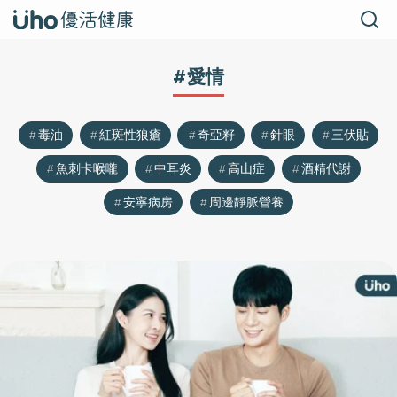
#愛情
毒油
紅斑性狼瘡
奇亞籽
針眼
三伏貼
魚刺卡喉嚨
中耳炎
高山症
酒精代謝
安寧病房
周邊靜脈營養